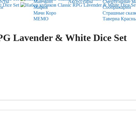
есты
Манчкин
Аксессуары
Смертельные м
ии
Мафия
Соображарий
Мачи Коро
Страшные сказ
МЕМО
Таверна Красн
PG Lavender & White Dice Set