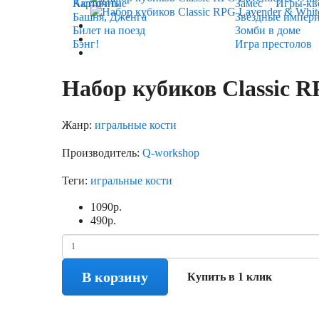
Карточные
Активити
Замес
Игры-кв
Башня, Дженга
Звёздные импер
Билет на поезд
Зомби в доме
Бэнг!
Игра престолов
Набор кубиков Classic R
Жанр:
игральные кости
Производитель:
Q-workshop
Теги:
игральные кости
1090
р.
490
р.
В корзину
Купить в 1 клик