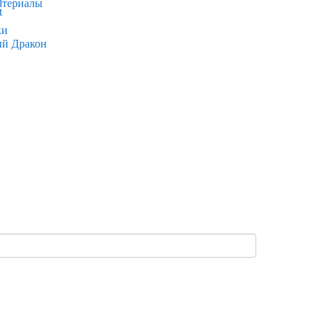
атериалы
ки
ый Дракон