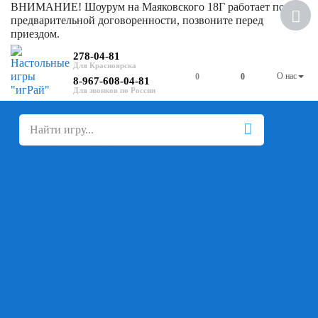
ВНИМАНИЕ! Шоурум на Маяковского 18Г работает по
Скидка
предварительной договоренности, позвоните перед
приездом.
278-04-81
О нас
0
0
8-967-608-04-81
+
-
Настольные игры
Для компании
Для вечеринки
Семейные
В дорогу
На ассоциации
На скорость реакции
Кооперативные
На логику
Карточные
Абстрактные
Стратегические
Экономические
Для одного
Дуэльные