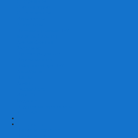
Со сценарием
С миниатюрами
С приложением
Игры-квесты
Книги-игры
Настольно-ролевые НРИ
Magic the Gathering
Для влюбленных
Застольные
Протекторы для игр
Игральные кости
Набор костей для НРИ
Аксессуары
Шашки
Домино
Русское Лото
Игра ГО
Маджонг
Подарочные сертификаты
УЦЕНКА
+
-
Шахматы
Шахматы недорогие
Шахматы резные