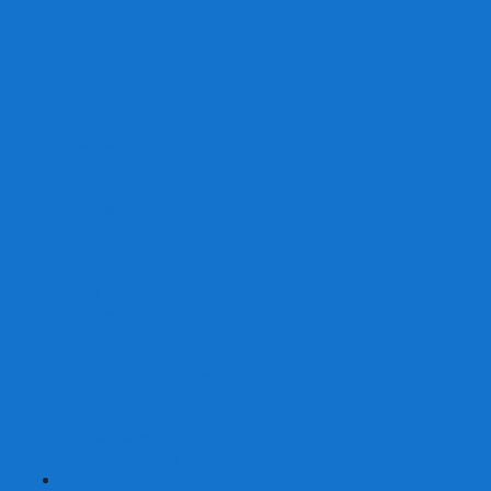
От 2 лет
От 3 лет
От 4 лет
От 5 лет
От 6 лет
От 7 лет
На внимание
Развивающие
На скорость реакции
На память
На развитие речи
Экономические
Логические
На ассоциации
Детские лото и домино
Ходилки-бродилки
Развивающие деревянные игры
Кубики историй
Наборы для опытов
Робототехника
Электронные конструкторы
Аквамозаика
Рисунки светом