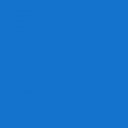
Игра престолов
Имаджинариум
Каркассон
Катамино
Квест Мастер
Кодовые имена
Колонизаторы
Кольт экспресс
Крокодил
Манчкин
Мафия
Мачи Коро
МЕМО
Монополия
Находка для шпиона
Ответь за 5 секунд
Пандемия
Покорение марса
Рик и Морти
Свинтус
Серп
Смертельные материалы
Соображарий