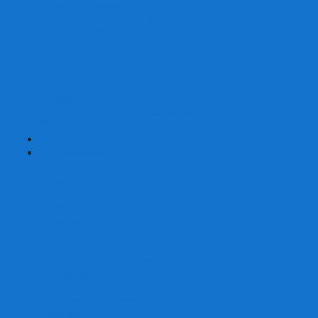
Страшные сказки
Таверна Красный Дракон
Ужас Аркхэма
Уно (UNO)
Шакал
Эволюция
Экивоки
Элементарно
Эпичные схватки боевых магов
Эрудит
+
-
Головоломки
Кубы 2х2
Кубы 3х3
Кубы 4x4
Кубы 5х5
Кубы 6х6
Кубы 7х7
Кубы 8х8 и больше
Магнитные головоломки
Пирамидки
Мегаминксы
Изменяющие форму
Скьюбы