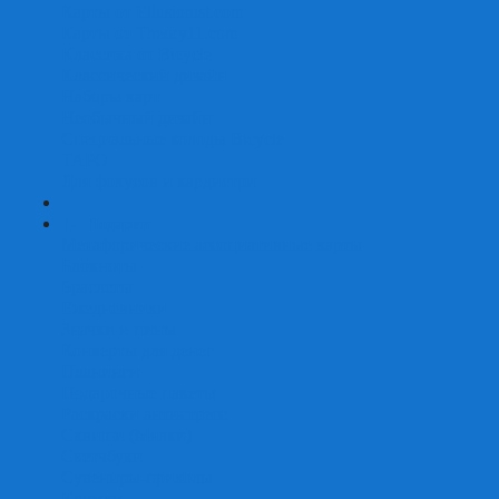
Карты от Ellusionist.com
Карты от Theory11.com
Классика от Bicycle
Классический дизайн
Наборы карт
Необычный дизайн
Специальные колоды Bicycle
ТАРО
Для фокусов и кардистри
+
-
Подарки
Метафорические ассоциативные карты
Блокноты
Браслеты
Ежедневники
Значки и пины
Конверты для денег
Планинги
Подарочные пакеты
Раскраски антистресс
Сквиши (Мялки)
Скетчбуки
Сувениры-приколы
Кружки