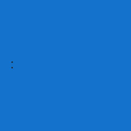
Наборы для покера на 200 фишек
Наборы для покера на 300 фишек
Наборы для покера на 500 фишек
Наборы для покера из 100% керамики
Наборы для покера Las Vegas
Сукно для покера
Карт-протекторы для покера
Фишки для покера
Аксессуары для покера
Кейсы для покера (пустые)
Собери свой набор для покера сам
+
-
Карты
Aviator
Bee
Bicycle
Bicycle Standard
Copag
Fournier
Tally-Ho
ГАФФ-карты
Для покера
Из 100% пластика
Карты от Art of Play