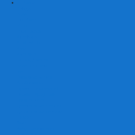
+
-
Серии
7 Чудес
Alias
Exit Квест
Fluxx
Pixel Tactics
Runebound
Small World
Азул
Активити
Башня, Дженга
Билет на поезд
Бэнг!
Взрывные котята
Воображарий
Время приключений
Гномы - вредители
Гравити фолз
Детективные истории
Детективные хроники
Диксит
Замес
Звёздные империи
Зомби в доме