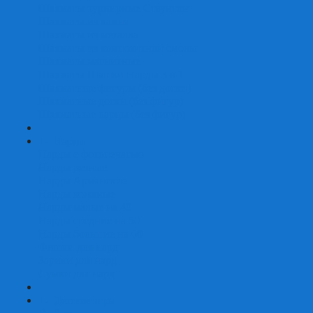
Шахматы турнирные Стаунтон
Шахматы из камня
Шахматы из металла
Шахматы из композитной смолы
Шахматы магнитные
Шахматы Шашки Нарды 3 в 1
Шахматные фигуры (без доски)
Шахматные доски (без фигур)
Шахматные ларцы (без фигур)
+
-
Нарды
Нарды с фотопечатью
Нарды резные
Нарды Армянские
Нарды кожаные
Нарды малые на 40
Нарды средние на 50
Нарды большие на 60
Фишки для нард
Зарики для нард
Сумки для нард
+
-
Детские игры