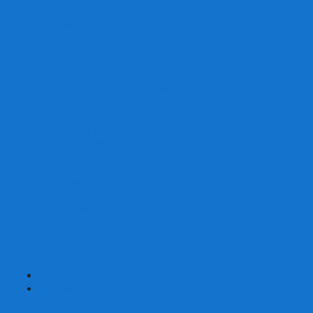
Скваеры
Уникальные
Змейки
Логические игры
Наборы головоломок
Неокубы
Металлические головоломки
Зеркальные головоломки
Смазка для головоломок
Таймеры и Маты для спидкубинга
Брелки кубиков и головоломок
Аксессуары
GAN
YJ (YongJun)
QiYi MoFangGe
Cyclone Boys
MoYu
ShengShou
YuXin
FanXin
+
-
Покер
Наборы для покера на 100 фишек