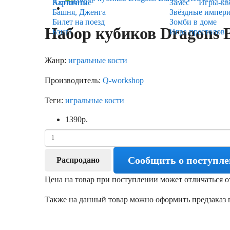
Карточные
Активити
Замес
Игры-кв
Башня, Дженга
Звёздные импер
Билет на поезд
Зомби в доме
Набор кубиков Dragons B
Бэнг!
Игра престолов
Жанр:
игральные кости
Производитель:
Q-workshop
Теги:
игральные кости
1390
р.
Сообщить о поступл
Распродано
Цена на товар при поступлении может отличаться о
Также на данный товар можно оформить предзаказ п