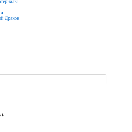
атериалы
ки
ый Дракон
).