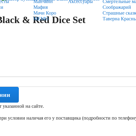
есты
Манчкин
Аксессуары
Смертельные м
ии
Мафия
Соображарий
Мачи Коро
Страшные сказ
lack & Red Dice Set
МЕМО
Таверна Красн
ении
т указанной на сайте.
ри условии наличая его у поставщика (подробности по телефону