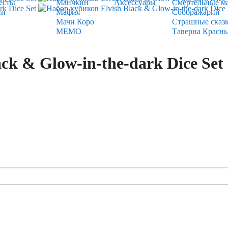
есты
Манчкин
Аксессуары
Смертельные м
ии
Мафия
Соображарий
Мачи Коро
Страшные сказ
МЕМО
Таверна Красн
ck & Glow-in-the-dark Dice Set