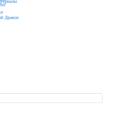
атериалы
ки
ый Дракон