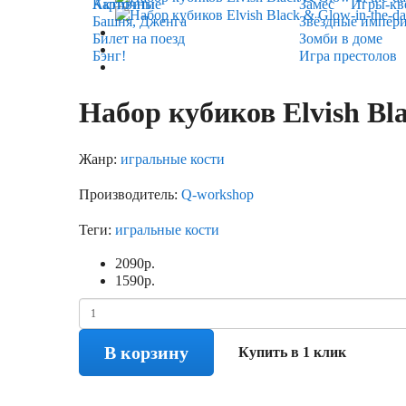
Карточные
Активити
Замес
Игры-кв
Башня, Дженга
Звёздные импер
Билет на поезд
Зомби в доме
Бэнг!
Игра престолов
Набор кубиков Elvish Bla
Жанр:
игральные кости
Производитель:
Q-workshop
Теги:
игральные кости
2090
р.
1590
р.
В корзину
Купить в 1 клик