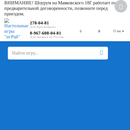
ВНИМАНИЕ! Шоурум на Маяковского 18Г работает по
предварительной договоренности, позвоните перед
приездом.
278-04-81
О нас
0
0
8-967-608-04-81
+
-
Настольные игры
Для компании
Для вечеринки
Семейные
В дорогу
На ассоциации
На скорость реакции
Кооперативные
На логику
Карточные
Абстрактные
Стратегические
Экономические
Для одного
Дуэльные