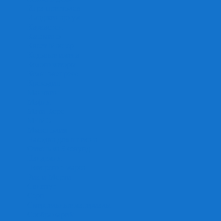
Игра престолов
Имаджинариум
Каркассон
Катамино
Квест Мастер
Кодовые имена
Колонизаторы
Кольт экспресс
Крокодил
Манчкин
Мафия
Мачи Коро
МЕМО
Монополия
Находка для шпиона
Ответь за 5 секунд
Пандемия
Покорение марса
Рик и Морти
Свинтус
Серп
Смертельные материалы
Соображарий