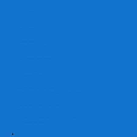
От 2 лет
От 3 лет
От 4 лет
От 5 лет
От 6 лет
От 7 лет
На внимание
Развивающие
На скорость реакции
На память
На развитие речи
Экономические
Логические
На ассоциации
Детские лото и домино
Ходилки-бродилки
Развивающие деревянные игры
Кубики историй
Наборы для опытов
Робототехника
Электронные конструкторы
Аквамозаика
Рисунки светом