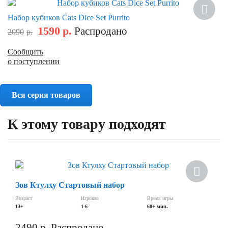
Скидка
Набор кубиков Cats Dice Set Purrito
1590
р.
Распродано
2090
р.
Сообщить
о поступлении
Вся серия товаров
К этому товару подходят
Зов Ктулху Стартовый набор
Возраст
Игроков
Время игры
13+
1-6
60+ мин.
2490
р.
Распродано