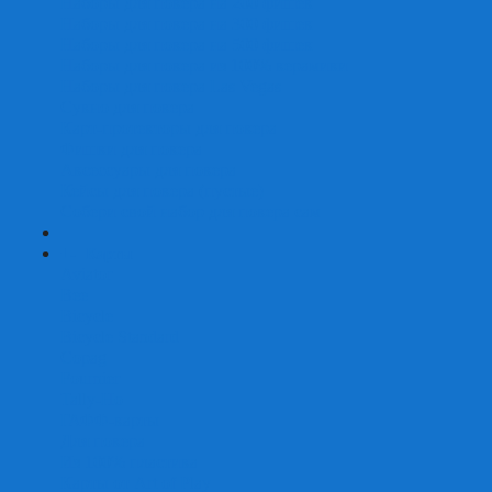
Наборы для покера на 200 фишек
Наборы для покера на 300 фишек
Наборы для покера на 500 фишек
Наборы для покера из 100% керамики
Наборы для покера Las Vegas
Сукно для покера
Карт-протекторы для покера
Фишки для покера
Аксессуары для покера
Кейсы для покера (пустые)
Собери свой набор для покера сам
+
-
Карты
Aviator
Bee
Bicycle
Bicycle Standard
Copag
Fournier
Tally-Ho
ГАФФ-карты
Для покера
Из 100% пластика
Карты от Art of Play