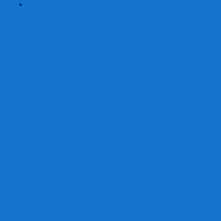
+
-
Серии
7 Чудес
Alias
Exit Квест
Fluxx
Pixel Tactics
Runebound
Small World
Азул
Активити
Башня, Дженга
Билет на поезд
Бэнг!
Взрывные котята
Воображарий
Время приключений
Гномы - вредители
Гравити фолз
Детективные истории
Детективные хроники
Диксит
Замес
Звёздные империи
Зомби в доме