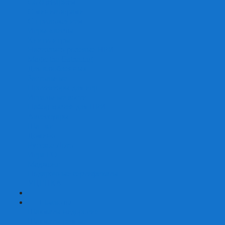
Со сценарием
С миниатюрами
С приложением
Игры-квесты
Книги-игры
Настольно-ролевые НРИ
Magic the Gathering
Для влюбленных
Застольные
Протекторы для игр
Игральные кости
Набор костей для НРИ
Аксессуары
Шашки
Домино
Русское Лото
Игра ГО
Маджонг
Подарочные сертификаты
УЦЕНКА
+
-
Шахматы
Шахматы недорогие
Шахматы резные