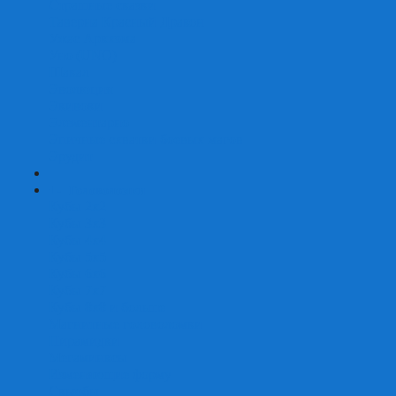
Страшные сказки
Таверна Красный Дракон
Ужас Аркхэма
Уно (UNO)
Шакал
Эволюция
Экивоки
Элементарно
Эпичные схватки боевых магов
Эрудит
+
-
Головоломки
Кубы 2х2
Кубы 3х3
Кубы 4x4
Кубы 5х5
Кубы 6х6
Кубы 7х7
Кубы 8х8 и больше
Магнитные головоломки
Пирамидки
Мегаминксы
Изменяющие форму
Скьюбы