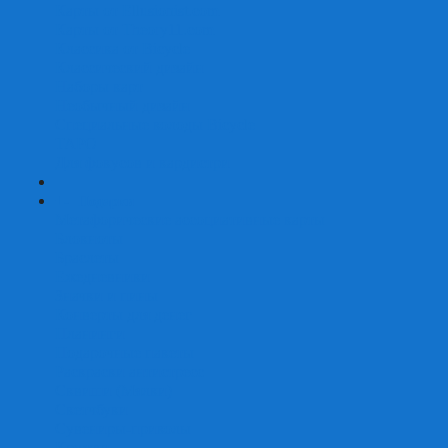
Карты от Ellusionist.com
Карты от Theory11.com
Классика от Bicycle
Классический дизайн
Наборы карт
Необычный дизайн
Специальные колоды Bicycle
ТАРО
Для фокусов и кардистри
+
-
Подарки
Метафорические ассоциативные карты
Блокноты
Браслеты
Ежедневники
Значки и пины
Конверты для денег
Планинги
Подарочные пакеты
Раскраски антистресс
Сквиши (Мялки)
Скетчбуки
Сувениры-приколы
Кружки