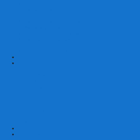
Шахматы турнирные Стаунтон
Шахматы из камня
Шахматы из металла
Шахматы из композитной смолы
Шахматы магнитные
Шахматы Шашки Нарды 3 в 1
Шахматные фигуры (без доски)
Шахматные доски (без фигур)
Шахматные ларцы (без фигур)
+
-
Нарды
Нарды с фотопечатью
Нарды резные
Нарды Армянские
Нарды кожаные
Нарды малые на 40
Нарды средние на 50
Нарды большие на 60
Фишки для нард
Зарики для нард
Сумки для нард
+
-
Детские игры