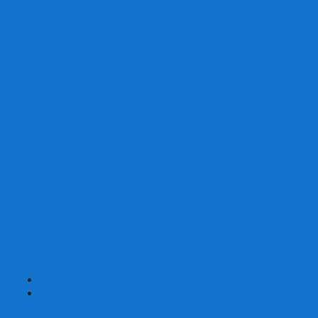
Скваеры
Уникальные
Змейки
Логические игры
Наборы головоломок
Неокубы
Металлические головоломки
Зеркальные головоломки
Смазка для головоломок
Таймеры и Маты для спидкубинга
Брелки кубиков и головоломок
Аксессуары
GAN
YJ (YongJun)
QiYi MoFangGe
Cyclone Boys
MoYu
ShengShou
YuXin
FanXin
+
-
Покер
Наборы для покера на 100 фишек