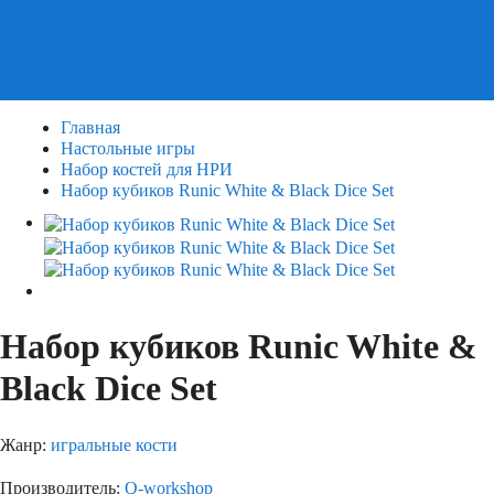
Пазлы
Деревянные пазлы
3Д Пазлы
Главная
Настольные игры
Набор костей для НРИ
Набор кубиков Runic White & Black Dice Set
Набор кубиков Runic White &
Black Dice Set
Жанр:
игральные кости
Производитель:
Q-workshop