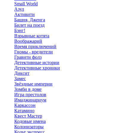
Small World
Азул
Активити
Башня, Дженга
Билет на поезд
Бэнг!
Взрывные котята
Воображарий
Время приключений
Гномы - вредители
Гравити фолз
Детективные истории
Детективные хроники
Диксит
Замес
Звёздные империи
Зомби в доме
Игра престолов
Имаджинариум
Каркассон
Катамино
Квест Мастер
Кодовые имена
Колонизаторы
Кольт экспресс