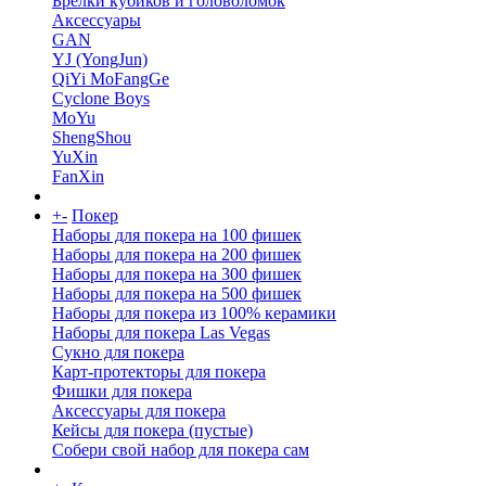
Брелки кубиков и головоломок
Аксессуары
GAN
YJ (YongJun)
QiYi MoFangGe
Cyclone Boys
MoYu
ShengShou
YuXin
FanXin
+
-
Покер
Наборы для покера на 100 фишек
Наборы для покера на 200 фишек
Наборы для покера на 300 фишек
Наборы для покера на 500 фишек
Наборы для покера из 100% керамики
Наборы для покера Las Vegas
Сукно для покера
Карт-протекторы для покера
Фишки для покера
Аксессуары для покера
Кейсы для покера (пустые)
Собери свой набор для покера сам