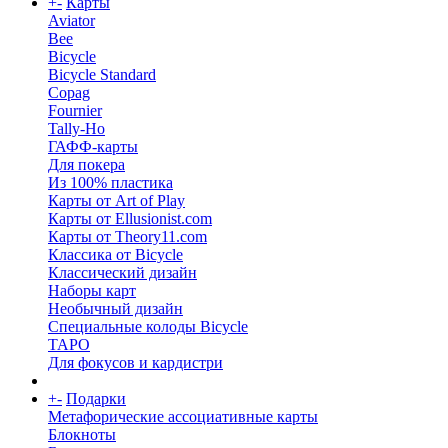
+
-
Карты
Aviator
Bee
Bicycle
Bicycle Standard
Copag
Fournier
Tally-Ho
ГАФФ-карты
Для покера
Из 100% пластика
Карты от Art of Play
Карты от Ellusionist.com
Карты от Theory11.com
Классика от Bicycle
Классический дизайн
Наборы карт
Необычный дизайн
Специальные колоды Bicycle
ТАРО
Для фокусов и кардистри
+
-
Подарки
Метафорические ассоциативные карты
Блокноты