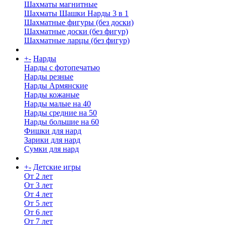
Шахматы магнитные
Шахматы Шашки Нарды 3 в 1
Шахматные фигуры (без доски)
Шахматные доски (без фигур)
Шахматные ларцы (без фигур)
+
-
Нарды
Нарды с фотопечатью
Нарды резные
Нарды Армянские
Нарды кожаные
Нарды малые на 40
Нарды средние на 50
Нарды большие на 60
Фишки для нард
Зарики для нард
Сумки для нард
+
-
Детские игры
От 2 лет
От 3 лет
От 4 лет
От 5 лет
От 6 лет
От 7 лет