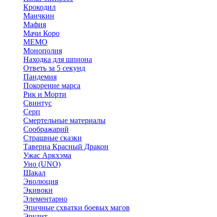
Крокодил
Манчкин
Мафия
Мачи Коро
МЕМО
Монополия
Находка для шпиона
Ответь за 5 секунд
Пандемия
Покорение марса
Рик и Морти
Свинтус
Серп
Смертельные материалы
Соображарий
Страшные сказки
Таверна Красный Дракон
Ужас Аркхэма
Уно (UNO)
Шакал
Эволюция
Экивоки
Элементарно
Эпичные схватки боевых магов
Эрудит