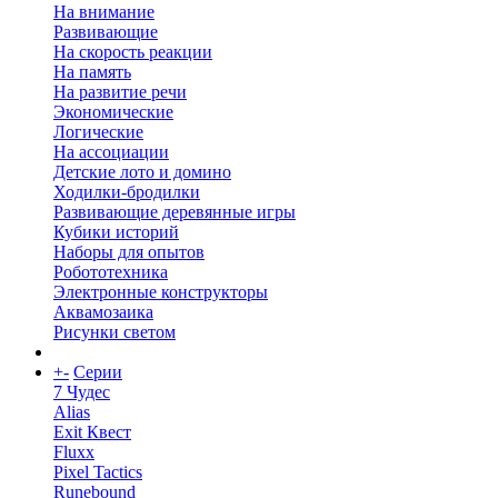
На внимание
Развивающие
На скорость реакции
На память
На развитие речи
Экономические
Логические
На ассоциации
Детские лото и домино
Ходилки-бродилки
Развивающие деревянные игры
Кубики историй
Наборы для опытов
Робототехника
Электронные конструкторы
Аквамозаика
Рисунки светом
+
-
Серии
7 Чудес
Alias
Exit Квест
Fluxx
Pixel Tactics
Runebound