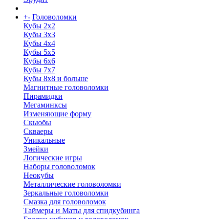
+
-
Головоломки
Кубы 2х2
Кубы 3х3
Кубы 4x4
Кубы 5х5
Кубы 6х6
Кубы 7х7
Кубы 8х8 и больше
Магнитные головоломки
Пирамидки
Мегаминксы
Изменяющие форму
Скьюбы
Скваеры
Уникальные
Змейки
Логические игры
Наборы головоломок
Неокубы
Металлические головоломки
Зеркальные головоломки
Смазка для головоломок
Таймеры и Маты для спидкубинга