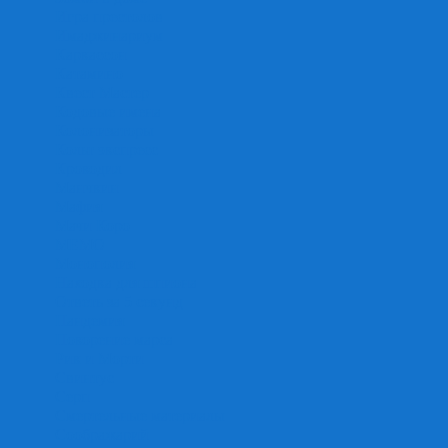
Игра престолов
Имаджинариум
Каркассон
Катамино
Квест Мастер
Кодовые имена
Колонизаторы
Кольт экспресс
Крокодил
Манчкин
Мафия
Мачи Коро
МЕМО
Монополия
Находка для шпиона
Ответь за 5 секунд
Пандемия
Покорение марса
Рик и Морти
Свинтус
Серп
Смертельные материалы
Соображарий