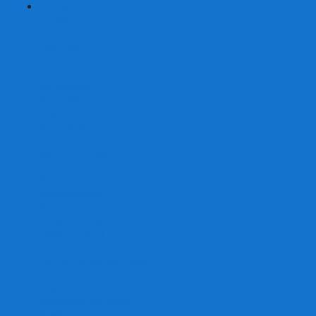
+
-
Серии
7 Чудес
Alias
Exit Квест
Fluxx
Pixel Tactics
Runebound
Small World
Азул
Активити
Башня, Дженга
Билет на поезд
Бэнг!
Взрывные котята
Воображарий
Время приключений
Гномы - вредители
Гравити фолз
Детективные истории
Детективные хроники
Диксит
Замес
Звёздные империи
Зомби в доме