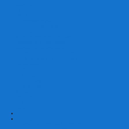
Скваеры
Уникальные
Змейки
Логические игры
Наборы головоломок
Неокубы
Металлические головоломки
Зеркальные головоломки
Смазка для головоломок
Таймеры и Маты для спидкубинга
Брелки кубиков и головоломок
Аксессуары
GAN
YJ (YongJun)
QiYi MoFangGe
Cyclone Boys
MoYu
ShengShou
YuXin
FanXin
+
-
Покер
Наборы для покера на 100 фишек