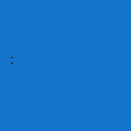
Страшные сказки
Таверна Красный Дракон
Ужас Аркхэма
Уно (UNO)
Шакал
Эволюция
Экивоки
Элементарно
Эпичные схватки боевых магов
Эрудит
+
-
Головоломки
Кубы 2х2
Кубы 3х3
Кубы 4x4
Кубы 5х5
Кубы 6х6
Кубы 7х7
Кубы 8х8 и больше
Магнитные головоломки
Пирамидки
Мегаминксы
Изменяющие форму
Скьюбы