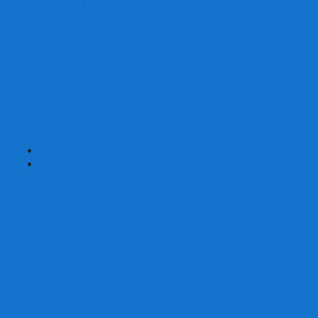
Наборы для покера на 200 фишек
Наборы для покера на 300 фишек
Наборы для покера на 500 фишек
Наборы для покера из 100% керамики
Наборы для покера Las Vegas
Сукно для покера
Карт-протекторы для покера
Фишки для покера
Аксессуары для покера
Кейсы для покера (пустые)
Собери свой набор для покера сам
+
-
Карты
Aviator
Bee
Bicycle
Bicycle Standard
Copag
Fournier
Tally-Ho
ГАФФ-карты
Для покера
Из 100% пластика
Карты от Art of Play