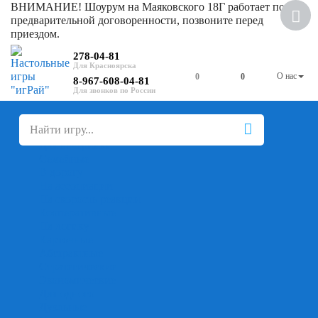
ВНИМАНИЕ! Шоурум на Маяковского 18Г работает по
предварительной договоренности, позвоните перед
приездом.
278-04-81
О нас
0
0
8-967-608-04-81
+
-
Настольные игры
Для компании
Для вечеринки
Семейные
В дорогу
На ассоциации
На скорость реакции
Кооперативные
На логику
Карточные
Абстрактные
Стратегические
Экономические
Для одного
Дуэльные