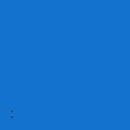
Со сценарием
С миниатюрами
С приложением
Игры-квесты
Книги-игры
Настольно-ролевые НРИ
Magic the Gathering
Для влюбленных
Застольные
Протекторы для игр
Игральные кости
Набор костей для НРИ
Аксессуары
Шашки
Домино
Русское Лото
Игра ГО
Маджонг
Подарочные сертификаты
УЦЕНКА
+
-
Шахматы
Шахматы недорогие
Шахматы резные