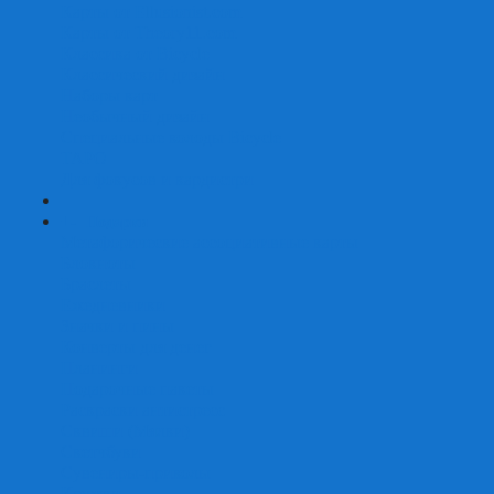
Карты от Ellusionist.com
Карты от Theory11.com
Классика от Bicycle
Классический дизайн
Наборы карт
Необычный дизайн
Специальные колоды Bicycle
ТАРО
Для фокусов и кардистри
+
-
Подарки
Метафорические ассоциативные карты
Блокноты
Браслеты
Ежедневники
Значки и пины
Конверты для денег
Планинги
Подарочные пакеты
Раскраски антистресс
Сквиши (Мялки)
Скетчбуки
Сувениры-приколы
Кружки