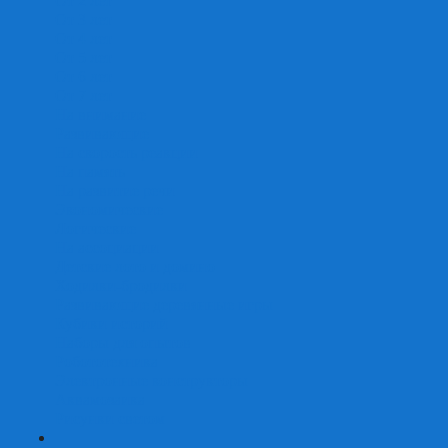
От 2 лет
От 3 лет
От 4 лет
От 5 лет
От 6 лет
От 7 лет
На внимание
Развивающие
На скорость реакции
На память
На развитие речи
Экономические
Логические
На ассоциации
Детские лото и домино
Ходилки-бродилки
Развивающие деревянные игры
Кубики историй
Наборы для опытов
Робототехника
Электронные конструкторы
Аквамозаика
Рисунки светом