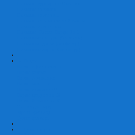
Шахматы турнирные Стаунтон
Шахматы из камня
Шахматы из металла
Шахматы из композитной смолы
Шахматы магнитные
Шахматы Шашки Нарды 3 в 1
Шахматные фигуры (без доски)
Шахматные доски (без фигур)
Шахматные ларцы (без фигур)
+
-
Нарды
Нарды с фотопечатью
Нарды резные
Нарды Армянские
Нарды кожаные
Нарды малые на 40
Нарды средние на 50
Нарды большие на 60
Фишки для нард
Зарики для нард
Сумки для нард
+
-
Детские игры