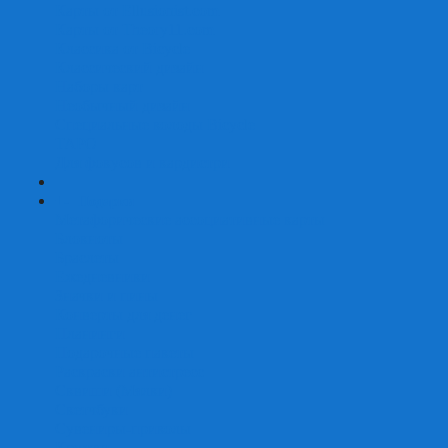
Карты от Ellusionist.com
Карты от Theory11.com
Классика от Bicycle
Классический дизайн
Наборы карт
Необычный дизайн
Специальные колоды Bicycle
ТАРО
Для фокусов и кардистри
+
-
Подарки
Метафорические ассоциативные карты
Блокноты
Браслеты
Ежедневники
Значки и пины
Конверты для денег
Планинги
Подарочные пакеты
Раскраски антистресс
Сквиши (Мялки)
Скетчбуки
Сувениры-приколы
Кружки