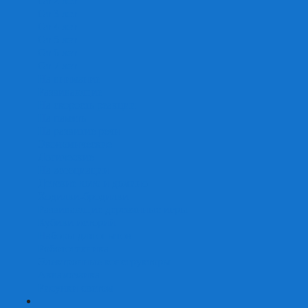
От 2 лет
От 3 лет
От 4 лет
От 5 лет
От 6 лет
От 7 лет
На внимание
Развивающие
На скорость реакции
На память
На развитие речи
Экономические
Логические
На ассоциации
Детские лото и домино
Ходилки-бродилки
Развивающие деревянные игры
Кубики историй
Наборы для опытов
Робототехника
Электронные конструкторы
Аквамозаика
Рисунки светом