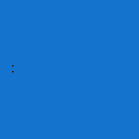
Наборы для покера на 200 фишек
Наборы для покера на 300 фишек
Наборы для покера на 500 фишек
Наборы для покера из 100% керамики
Наборы для покера Las Vegas
Сукно для покера
Карт-протекторы для покера
Фишки для покера
Аксессуары для покера
Кейсы для покера (пустые)
Собери свой набор для покера сам
+
-
Карты
Aviator
Bee
Bicycle
Bicycle Standard
Copag
Fournier
Tally-Ho
ГАФФ-карты
Для покера
Из 100% пластика
Карты от Art of Play