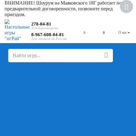
ВНИМАНИЕ! Шоурум на Маяковского 18Г работает по
Скидка
предварительной договоренности, позвоните перед
приездом.
278-04-81
О нас
0
0
8-967-608-04-81
+
-
Настольные игры
Для компании
Для вечеринки
Семейные
В дорогу
На ассоциации
На скорость реакции
Кооперативные
На логику
Карточные
Абстрактные
Стратегические
Экономические
Для одного
Дуэльные