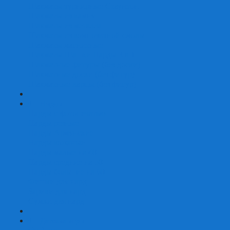
Шахматы турнирные Стаунтон
Шахматы из камня
Шахматы из металла
Шахматы из композитной смолы
Шахматы магнитные
Шахматы Шашки Нарды 3 в 1
Шахматные фигуры (без доски)
Шахматные доски (без фигур)
Шахматные ларцы (без фигур)
+
-
Нарды
Нарды с фотопечатью
Нарды резные
Нарды Армянские
Нарды кожаные
Нарды малые на 40
Нарды средние на 50
Нарды большие на 60
Фишки для нард
Зарики для нард
Сумки для нард
+
-
Детские игры