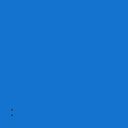
Со сценарием
С миниатюрами
С приложением
Игры-квесты
Книги-игры
Настольно-ролевые НРИ
Magic the Gathering
Для влюбленных
Застольные
Протекторы для игр
Игральные кости
Набор костей для НРИ
Аксессуары
Шашки
Домино
Русское Лото
Игра ГО
Маджонг
Подарочные сертификаты
УЦЕНКА
+
-
Шахматы
Шахматы недорогие
Шахматы резные