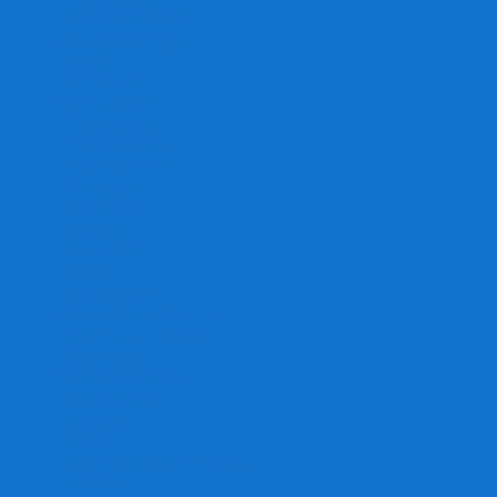
Игра престолов
Имаджинариум
Каркассон
Катамино
Квест Мастер
Кодовые имена
Колонизаторы
Кольт экспресс
Крокодил
Манчкин
Мафия
Мачи Коро
МЕМО
Монополия
Находка для шпиона
Ответь за 5 секунд
Пандемия
Покорение марса
Рик и Морти
Свинтус
Серп
Смертельные материалы
Соображарий