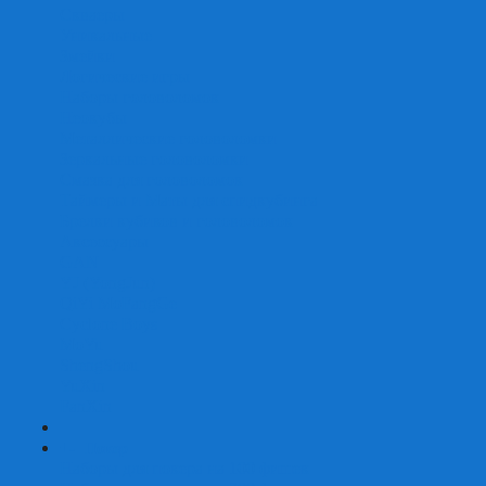
Скваеры
Уникальные
Змейки
Логические игры
Наборы головоломок
Неокубы
Металлические головоломки
Зеркальные головоломки
Смазка для головоломок
Таймеры и Маты для спидкубинга
Брелки кубиков и головоломок
Аксессуары
GAN
YJ (YongJun)
QiYi MoFangGe
Cyclone Boys
MoYu
ShengShou
YuXin
FanXin
+
-
Покер
Наборы для покера на 100 фишек