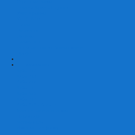
Страшные сказки
Таверна Красный Дракон
Ужас Аркхэма
Уно (UNO)
Шакал
Эволюция
Экивоки
Элементарно
Эпичные схватки боевых магов
Эрудит
+
-
Головоломки
Кубы 2х2
Кубы 3х3
Кубы 4x4
Кубы 5х5
Кубы 6х6
Кубы 7х7
Кубы 8х8 и больше
Магнитные головоломки
Пирамидки
Мегаминксы
Изменяющие форму
Скьюбы