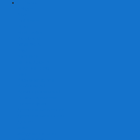
+
-
Серии
7 Чудес
Alias
Exit Квест
Fluxx
Pixel Tactics
Runebound
Small World
Азул
Активити
Башня, Дженга
Билет на поезд
Бэнг!
Взрывные котята
Воображарий
Время приключений
Гномы - вредители
Гравити фолз
Детективные истории
Детективные хроники
Диксит
Замес
Звёздные империи
Зомби в доме