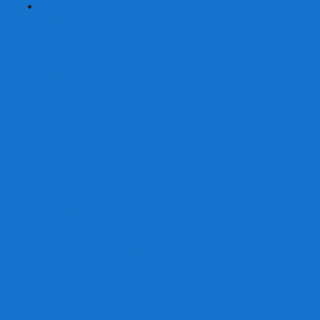
+
-
Серии
7 Чудес
Alias
Exit Квест
Fluxx
Pixel Tactics
Runebound
Small World
Азул
Активити
Башня, Дженга
Билет на поезд
Бэнг!
Взрывные котята
Воображарий
Время приключений
Гномы - вредители
Гравити фолз
Детективные истории
Детективные хроники
Диксит
Замес
Звёздные империи
Зомби в доме