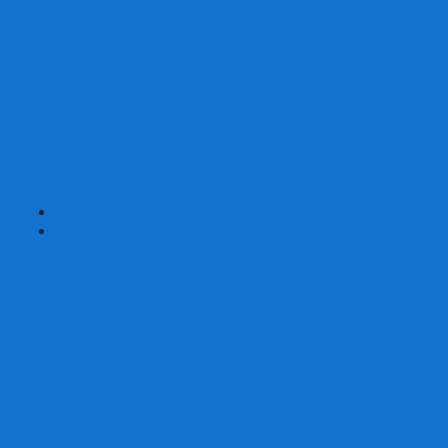
Наборы для покера на 200 фишек
Наборы для покера на 300 фишек
Наборы для покера на 500 фишек
Наборы для покера из 100% керамики
Наборы для покера Las Vegas
Сукно для покера
Карт-протекторы для покера
Фишки для покера
Аксессуары для покера
Кейсы для покера (пустые)
Собери свой набор для покера сам
+
-
Карты
Aviator
Bee
Bicycle
Bicycle Standard
Copag
Fournier
Tally-Ho
ГАФФ-карты
Для покера
Из 100% пластика
Карты от Art of Play