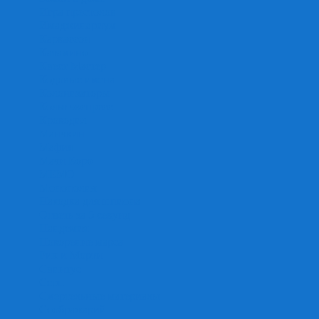
Игра престолов
Имаджинариум
Каркассон
Катамино
Квест Мастер
Кодовые имена
Колонизаторы
Кольт экспресс
Крокодил
Манчкин
Мафия
Мачи Коро
МЕМО
Монополия
Находка для шпиона
Ответь за 5 секунд
Пандемия
Покорение марса
Рик и Морти
Свинтус
Серп
Смертельные материалы
Соображарий