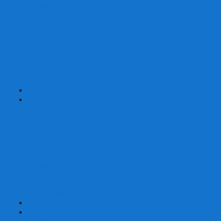
Шахматы турнирные Стаунтон
Шахматы из камня
Шахматы из металла
Шахматы из композитной смолы
Шахматы магнитные
Шахматы Шашки Нарды 3 в 1
Шахматные фигуры (без доски)
Шахматные доски (без фигур)
Шахматные ларцы (без фигур)
+
-
Нарды
Нарды с фотопечатью
Нарды резные
Нарды Армянские
Нарды кожаные
Нарды малые на 40
Нарды средние на 50
Нарды большие на 60
Фишки для нард
Зарики для нард
Сумки для нард
+
-
Детские игры