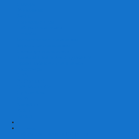
Скваеры
Уникальные
Змейки
Логические игры
Наборы головоломок
Неокубы
Металлические головоломки
Зеркальные головоломки
Смазка для головоломок
Таймеры и Маты для спидкубинга
Брелки кубиков и головоломок
Аксессуары
GAN
YJ (YongJun)
QiYi MoFangGe
Cyclone Boys
MoYu
ShengShou
YuXin
FanXin
+
-
Покер
Наборы для покера на 100 фишек