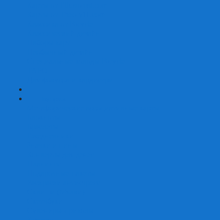
Карты от Ellusionist.com
Карты от Theory11.com
Классика от Bicycle
Классический дизайн
Наборы карт
Необычный дизайн
Специальные колоды Bicycle
ТАРО
Для фокусов и кардистри
+
-
Подарки
Метафорические ассоциативные карты
Блокноты
Браслеты
Ежедневники
Значки и пины
Конверты для денег
Планинги
Подарочные пакеты
Раскраски антистресс
Сквиши (Мялки)
Скетчбуки
Сувениры-приколы
Кружки