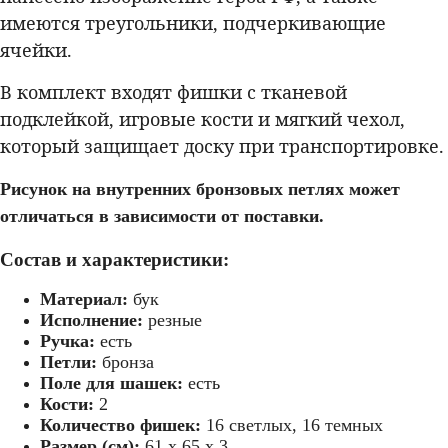
имеются треугольники, подчеркивающие
ячейки.
В комплект входят фишки с тканевой
подклейкой, игровые кости и мягкий чехол,
который защищает доску при транспортировке.
Рисунок на внутренних бронзовых петлях может
отличаться в зависимости от поставки.
Состав и характеристики:
Материал:
бук
резные нарды
Исполнение:
резные
Ручка:
есть
Петли:
бронза
Поле для шашек:
есть
Кости:
2
нарды арарат
Количество фишек:
16 светлых, 16 темных
Размер (см):
61 х 65 х 3