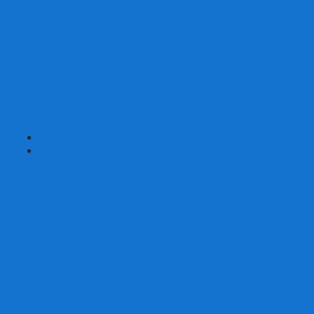
Страшные сказки
Таверна Красный Дракон
Ужас Аркхэма
Уно (UNO)
Шакал
Эволюция
Экивоки
Элементарно
Эпичные схватки боевых магов
Эрудит
+
-
Головоломки
Кубы 2х2
Кубы 3х3
Кубы 4x4
Кубы 5х5
Кубы 6х6
Кубы 7х7
Кубы 8х8 и больше
Магнитные головоломки
Пирамидки
Мегаминксы
Изменяющие форму
Скьюбы