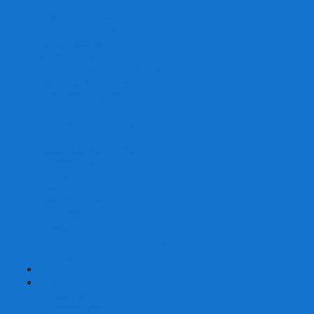
Со сценарием
С миниатюрами
С приложением
Игры-квесты
Книги-игры
Настольно-ролевые НРИ
Magic the Gathering
Для влюбленных
Застольные
Протекторы для игр
Игральные кости
Набор костей для НРИ
Аксессуары
Шашки
Домино
Русское Лото
Игра ГО
Маджонг
Подарочные сертификаты
УЦЕНКА
+
-
Шахматы
Шахматы недорогие
Шахматы резные