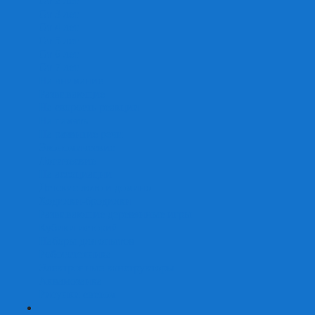
От 2 лет
От 3 лет
От 4 лет
От 5 лет
От 6 лет
От 7 лет
На внимание
Развивающие
На скорость реакции
На память
На развитие речи
Экономические
Логические
На ассоциации
Детские лото и домино
Ходилки-бродилки
Развивающие деревянные игры
Кубики историй
Наборы для опытов
Робототехника
Электронные конструкторы
Аквамозаика
Рисунки светом