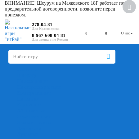
ВНИМАНИЕ! Шоурум на Маяковского 18Г работает по
предварительной договоренности, позвоните перед
приездом.
278-04-81
О нас
0
0
8-967-608-04-81
+
-
Настольные игры
Для компании
Для вечеринки
Семейные
В дорогу
На ассоциации
На скорость реакции
Кооперативные
На логику
Карточные
Абстрактные
Стратегические
Экономические
Для одного
Дуэльные