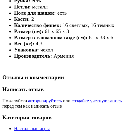
Ручка:
есть
Петли:
металл
Поле для шашек:
есть
Кости:
2
нарды арарат
Количество фишек:
16 светлых, 16 темных
Размер (см):
61 х 65 х 3
Размер в сложенном виде (см):
61 х 33 х 6
Вес (кг):
4,3
Упаковка:
чехол
нарды с ручкой
Производитель:
Армения
армян
Отзывы и комментарии
Написать отзыв
Пожалуйста
авторизируйтесь
или
создайте учетную запись
перед тем как написать отзыв
Категории товаров
Настольные игры