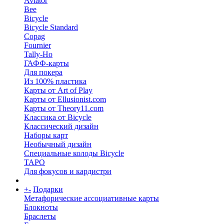
Aviator
Bee
Bicycle
Bicycle Standard
Copag
Fournier
Tally-Ho
ГАФФ-карты
Для покера
Из 100% пластика
Карты от Art of Play
Карты от Ellusionist.com
Карты от Theory11.com
Классика от Bicycle
Классический дизайн
Наборы карт
Необычный дизайн
Специальные колоды Bicycle
ТАРО
Для фокусов и кардистри
+
-
Подарки
Метафорические ассоциативные карты
Блокноты
Браслеты