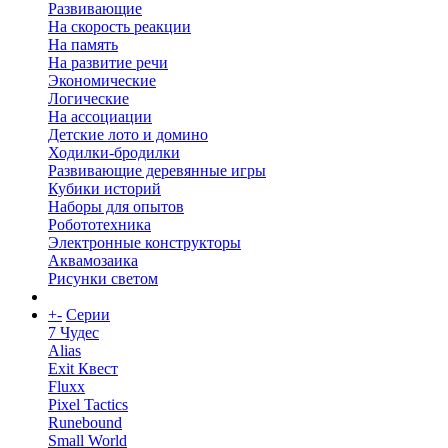
Развивающие
На скорость реакции
На память
На развитие речи
Экономические
Логические
На ассоциации
Детские лото и домино
Ходилки-бродилки
Развивающие деревянные игры
Кубики историй
Наборы для опытов
Робототехника
Электронные конструкторы
Аквамозаика
Рисунки светом
+
-
Серии
7 Чудес
Alias
Exit Квест
Fluxx
Pixel Tactics
Runebound
Small World