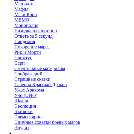
Манчкин
Мафия
Мачи Коро
МЕМО
Монополия
Находка для шпиона
Ответь за 5 секунд
Пандемия
Покорение марса
Рик и Морти
Свинтус
Серп
Смертельные материалы
Соображарий
Страшные сказки
Таверна Красный Дракон
Ужас Аркхэма
Уно (UNO)
Шакал
Эволюция
Экивоки
Элементарно
Эпичные схватки боевых магов
Эрудит