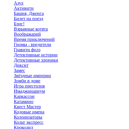
Азул
Активити
Башня, Дженга
Билет на поезд
Бэнг!
Взрывные котята
Воображарий
Время приключений
Гномы - вредители
Гравити фолз
Детективные истории
Детективные хроники
Диксит
Замес
Звёздные империи
Зомби в доме
Игра престолов
Имаджинариум
Каркассон
Катамино
Квест Мастер
Кодовые имена
Колонизаторы
Кольт экспресс
Крокодил