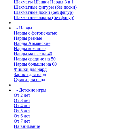
Шахматы Шашки Нарды 3 в 1
Шахматные фигуры (без доски)
Шахматные доски (без фигур)
Шахматные ларцы (без фигур)
+
-
Нарды
Нарды с фотопечатью
Нарды резные
Нарды Армянские
Нарды кожаные
Нарды малые на 40
Нарды средние на 50
Нарды большие на 60
Фишки для нард
Зарики для нард
Сумки для нард
+
-
Детские игры
От 2 лет
От 3 лет
От 4 лет
От 5 лет
От 6 лет
От 7 лет
На внимание