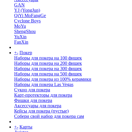
GAN
YJ (YongJun)
QiYi MoFangGe
Cyclone Boys
MoYu
ShengShou
YuXin
FanXin
+
-
Покер
Наборы для покера на 100 фишек
Наборы для покера на 200 фишек
Наборы для покера на 300 фишек
Наборы для покера на 500 фишек
Наборы для покера из 100% керамики
Наборы для покера Las Vegas
Сукно для покера
Карт-протекторы для покера
Фишки для покера
Аксессуары для покера
Кейсы для покера (пустые)
Собери свой набор для покера сам
+
-
Карты