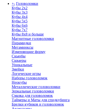
+
-
Головоломки
Кубы 2х2
Кубы 3х3
Кубы 4x4
Кубы 5х5
Кубы 6х6
Кубы 7х7
Кубы 8х8 и больше
Магнитные головоломки
Пирамидки
Мегаминксы
Изменяющие форму
Скьюбы
Скваеры
Уникальные
Змейки
Логические игры
Наборы головоломок
Неокубы
Металлические головоломки
Зеркальные головоломки
Смазка для головоломок
Таймеры и Маты для спидкубинга
Брелки кубиков и головоломок
Аксессуары