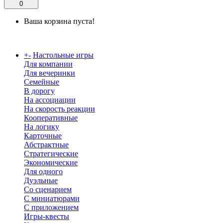
0
Ваша корзина пуста!
Каталог
+
-
Настольные игры
Для компании
Для вечеринки
Семейные
В дорогу
На ассоциации
На скорость реакции
Кооперативные
На логику
Карточные
Абстрактные
Стратегические
Экономические
Для одного
Дуэльные
Со сценарием
С миниатюрами
С приложением
Игры-квесты