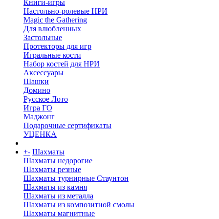
Книги-игры
Настольно-ролевые НРИ
Magic the Gathering
Для влюбленных
Застольные
Протекторы для игр
Игральные кости
Набор костей для НРИ
Аксессуары
Шашки
Домино
Русское Лото
Игра ГО
Маджонг
Подарочные сертификаты
УЦЕНКА
+
-
Шахматы
Шахматы недорогие
Шахматы резные
Шахматы турнирные Стаунтон
Шахматы из камня
Шахматы из металла
Шахматы из композитной смолы
Шахматы магнитные