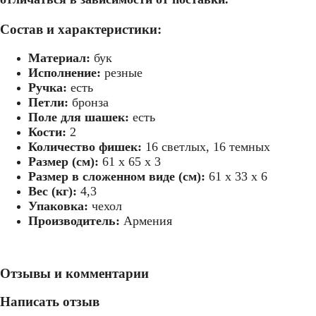
Состав и характеристики:
Материал:
бук
резные нарды
Исполнение:
резные
Ручка:
есть
Петли:
бронза
Поле для шашек:
есть
Кости:
2
нарды арарат
Количество фишек:
16 светлых, 16 темных
Размер (см):
6
1 х 65 х 3
Размер в сложенном виде (см):
61 х 33 х 6
Вес (кг):
4,3
Упаковка:
чехол
нарды с ручкой
Производитель:
Армения
армян
Отзывы и комментарии
Написать отзыв