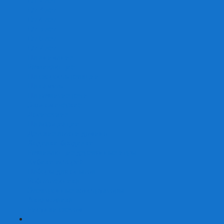
От 2 лет
От 3 лет
От 4 лет
От 5 лет
От 6 лет
От 7 лет
На внимание
Развивающие
На скорость реакции
На память
На развитие речи
Экономические
Логические
На ассоциации
Детские лото и домино
Ходилки-бродилки
Развивающие деревянные игры
Кубики историй
Наборы для опытов
Робототехника
Электронные конструкторы
Аквамозаика
Рисунки светом