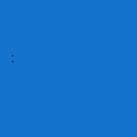
Карты от Ellusionist.com
Карты от Theory11.com
Классика от Bicycle
Классический дизайн
Наборы карт
Необычный дизайн
Специальные колоды Bicycle
ТАРО
Для фокусов и кардистри
+
-
Подарки
Метафорические ассоциативные карты
Блокноты
Браслеты
Ежедневники
Значки и пины
Конверты для денег
Планинги
Подарочные пакеты
Раскраски антистресс
Сквиши (Мялки)
Скетчбуки
Сувениры-приколы
Кружки