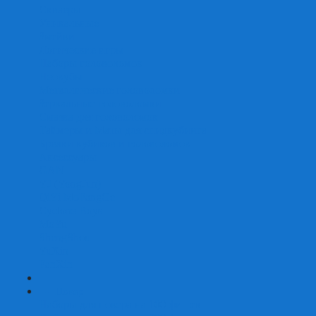
Скваеры
Уникальные
Змейки
Логические игры
Наборы головоломок
Неокубы
Металлические головоломки
Зеркальные головоломки
Смазка для головоломок
Таймеры и Маты для спидкубинга
Брелки кубиков и головоломок
Аксессуары
GAN
YJ (YongJun)
QiYi MoFangGe
Cyclone Boys
MoYu
ShengShou
YuXin
FanXin
+
-
Покер
Наборы для покера на 100 фишек