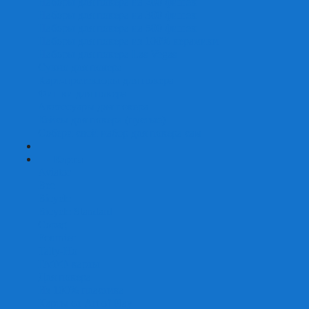
Наборы для покера на 200 фишек
Наборы для покера на 300 фишек
Наборы для покера на 500 фишек
Наборы для покера из 100% керамики
Наборы для покера Las Vegas
Сукно для покера
Карт-протекторы для покера
Фишки для покера
Аксессуары для покера
Кейсы для покера (пустые)
Собери свой набор для покера сам
+
-
Карты
Aviator
Bee
Bicycle
Bicycle Standard
Copag
Fournier
Tally-Ho
ГАФФ-карты
Для покера
Из 100% пластика
Карты от Art of Play