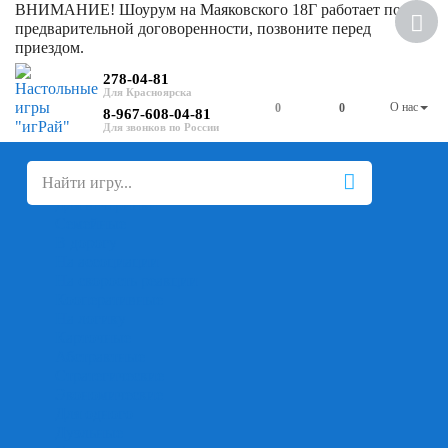
ВНИМАНИЕ! Шоурум на Маяковского 18Г работает по
предварительной договоренности, позвоните перед
приездом.
278-04-81
О нас
0
0
8-967-608-04-81
+
-
Настольные игры
Для компании
Для вечеринки
Семейные
В дорогу
На ассоциации
На скорость реакции
Кооперативные
На логику
Карточные
Абстрактные
Стратегические
Экономические
Для одного
Дуэльные