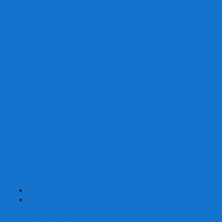
Со сценарием
С миниатюрами
С приложением
Игры-квесты
Книги-игры
Настольно-ролевые НРИ
Magic the Gathering
Для влюбленных
Застольные
Протекторы для игр
Игральные кости
Набор костей для НРИ
Аксессуары
Шашки
Домино
Русское Лото
Игра ГО
Маджонг
Подарочные сертификаты
УЦЕНКА
+
-
Шахматы
Шахматы недорогие
Шахматы резные