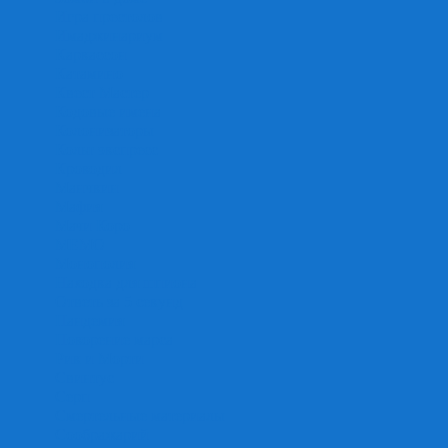
Игра престолов
Имаджинариум
Каркассон
Катамино
Квест Мастер
Кодовые имена
Колонизаторы
Кольт экспресс
Крокодил
Манчкин
Мафия
Мачи Коро
МЕМО
Монополия
Находка для шпиона
Ответь за 5 секунд
Пандемия
Покорение марса
Рик и Морти
Свинтус
Серп
Смертельные материалы
Соображарий