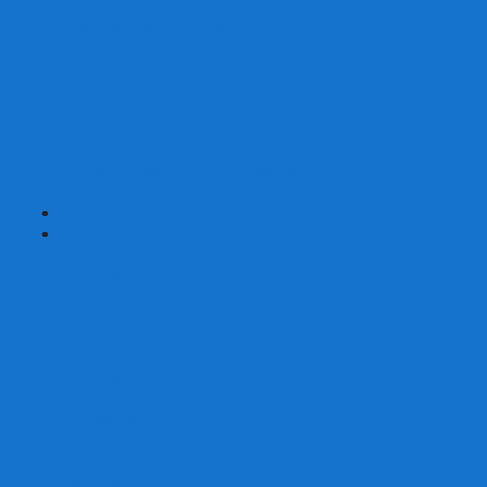
Страшные сказки
Таверна Красный Дракон
Ужас Аркхэма
Уно (UNO)
Шакал
Эволюция
Экивоки
Элементарно
Эпичные схватки боевых магов
Эрудит
+
-
Головоломки
Кубы 2х2
Кубы 3х3
Кубы 4x4
Кубы 5х5
Кубы 6х6
Кубы 7х7
Кубы 8х8 и больше
Магнитные головоломки
Пирамидки
Мегаминксы
Изменяющие форму
Скьюбы