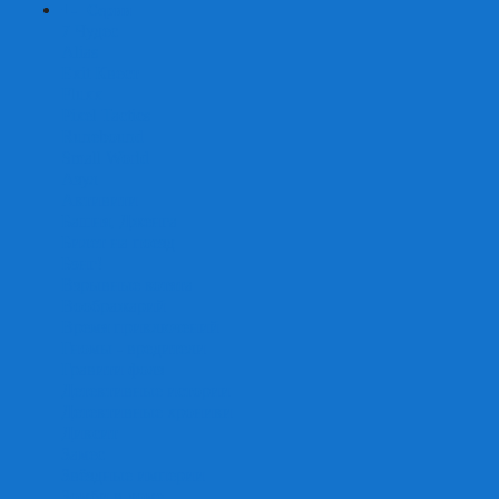
+
-
Серии
7 Чудес
Alias
Exit Квест
Fluxx
Pixel Tactics
Runebound
Small World
Азул
Активити
Башня, Дженга
Билет на поезд
Бэнг!
Взрывные котята
Воображарий
Время приключений
Гномы - вредители
Гравити фолз
Детективные истории
Детективные хроники
Диксит
Замес
Звёздные империи
Зомби в доме