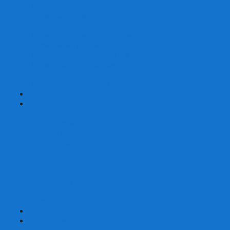
Шахматы турнирные Стаунтон
Шахматы из камня
Шахматы из металла
Шахматы из композитной смолы
Шахматы магнитные
Шахматы Шашки Нарды 3 в 1
Шахматные фигуры (без доски)
Шахматные доски (без фигур)
Шахматные ларцы (без фигур)
+
-
Нарды
Нарды с фотопечатью
Нарды резные
Нарды Армянские
Нарды кожаные
Нарды малые на 40
Нарды средние на 50
Нарды большие на 60
Фишки для нард
Зарики для нард
Сумки для нард
+
-
Детские игры