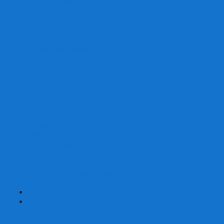
Со сценарием
С миниатюрами
С приложением
Игры-квесты
Книги-игры
Настольно-ролевые НРИ
Magic the Gathering
Для влюбленных
Застольные
Протекторы для игр
Игральные кости
Набор костей для НРИ
Аксессуары
Шашки
Домино
Русское Лото
Игра ГО
Маджонг
Подарочные сертификаты
УЦЕНКА
+
-
Шахматы
Шахматы недорогие
Шахматы резные