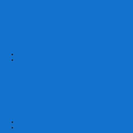
Шахматы турнирные Стаунтон
Шахматы из камня
Шахматы из металла
Шахматы из композитной смолы
Шахматы магнитные
Шахматы Шашки Нарды 3 в 1
Шахматные фигуры (без доски)
Шахматные доски (без фигур)
Шахматные ларцы (без фигур)
+
-
Нарды
Нарды с фотопечатью
Нарды резные
Нарды Армянские
Нарды кожаные
Нарды малые на 40
Нарды средние на 50
Нарды большие на 60
Фишки для нард
Зарики для нард
Сумки для нард
+
-
Детские игры