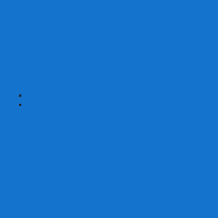
Страшные сказки
Таверна Красный Дракон
Ужас Аркхэма
Уно (UNO)
Шакал
Эволюция
Экивоки
Элементарно
Эпичные схватки боевых магов
Эрудит
+
-
Головоломки
Кубы 2х2
Кубы 3х3
Кубы 4x4
Кубы 5х5
Кубы 6х6
Кубы 7х7
Кубы 8х8 и больше
Магнитные головоломки
Пирамидки
Мегаминксы
Изменяющие форму
Скьюбы