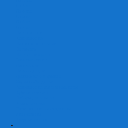
От 2 лет
От 3 лет
От 4 лет
От 5 лет
От 6 лет
От 7 лет
На внимание
Развивающие
На скорость реакции
На память
На развитие речи
Экономические
Логические
На ассоциации
Детские лото и домино
Ходилки-бродилки
Развивающие деревянные игры
Кубики историй
Наборы для опытов
Робототехника
Электронные конструкторы
Аквамозаика
Рисунки светом