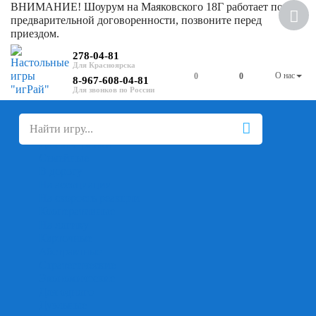
ВНИМАНИЕ! Шоурум на Маяковского 18Г работает по
предварительной договоренности, позвоните перед
приездом.
278-04-81
О нас
0
0
8-967-608-04-81
+
-
Настольные игры
Для компании
Для вечеринки
Семейные
В дорогу
На ассоциации
На скорость реакции
Кооперативные
На логику
Карточные
Абстрактные
Стратегические
Экономические
Для одного
Дуэльные