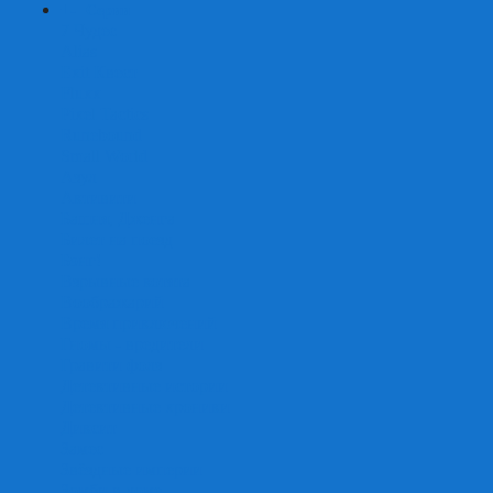
+
-
Серии
7 Чудес
Alias
Exit Квест
Fluxx
Pixel Tactics
Runebound
Small World
Азул
Активити
Башня, Дженга
Билет на поезд
Бэнг!
Взрывные котята
Воображарий
Время приключений
Гномы - вредители
Гравити фолз
Детективные истории
Детективные хроники
Диксит
Замес
Звёздные империи
Зомби в доме