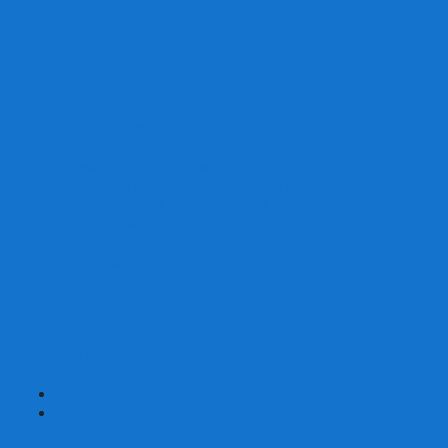
Скваеры
Уникальные
Змейки
Логические игры
Наборы головоломок
Неокубы
Металлические головоломки
Зеркальные головоломки
Смазка для головоломок
Таймеры и Маты для спидкубинга
Брелки кубиков и головоломок
Аксессуары
GAN
YJ (YongJun)
QiYi MoFangGe
Cyclone Boys
MoYu
ShengShou
YuXin
FanXin
+
-
Покер
Наборы для покера на 100 фишек