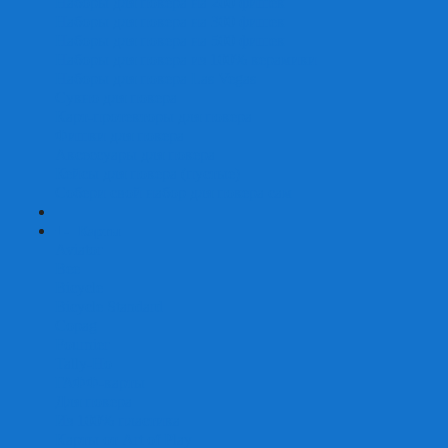
Наборы для покера на 200 фишек
Наборы для покера на 300 фишек
Наборы для покера на 500 фишек
Наборы для покера из 100% керамики
Наборы для покера Las Vegas
Сукно для покера
Карт-протекторы для покера
Фишки для покера
Аксессуары для покера
Кейсы для покера (пустые)
Собери свой набор для покера сам
+
-
Карты
Aviator
Bee
Bicycle
Bicycle Standard
Copag
Fournier
Tally-Ho
ГАФФ-карты
Для покера
Из 100% пластика
Карты от Art of Play