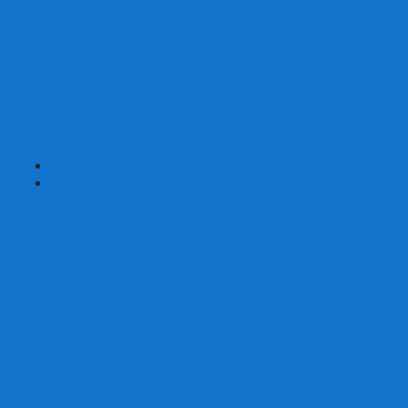
Карты от Ellusionist.com
Карты от Theory11.com
Классика от Bicycle
Классический дизайн
Наборы карт
Необычный дизайн
Специальные колоды Bicycle
ТАРО
Для фокусов и кардистри
+
-
Подарки
Метафорические ассоциативные карты
Блокноты
Браслеты
Ежедневники
Значки и пины
Конверты для денег
Планинги
Подарочные пакеты
Раскраски антистресс
Сквиши (Мялки)
Скетчбуки
Сувениры-приколы
Кружки