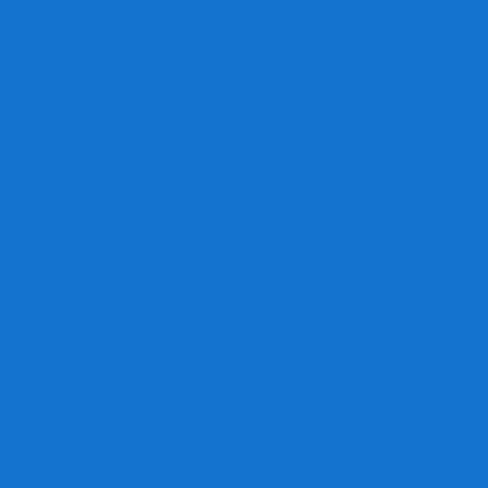
Игра престолов
Имаджинариум
Каркассон
Катамино
Квест Мастер
Кодовые имена
Колонизаторы
Кольт экспресс
Крокодил
Манчкин
Мафия
Мачи Коро
МЕМО
Монополия
Находка для шпиона
Ответь за 5 секунд
Пандемия
Покорение марса
Рик и Морти
Свинтус
Серп
Смертельные материалы
Соображарий