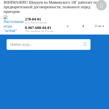
ВНИМАНИЕ! Шоурум на Маяковского 18Г работает по
Скидка
предварительной договоренности, позвоните перед
приездом.
278-04-81
О нас
0
0
8-967-608-04-81
+
-
Настольные игры
Для компании
Для вечеринки
Семейные
В дорогу
На ассоциации
На скорость реакции
Кооперативные
На логику
Карточные
Абстрактные
Стратегические
Экономические
Для одного
Дуэльные