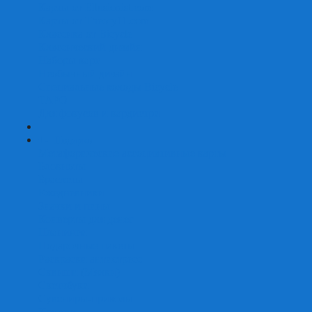
Карты от Ellusionist.com
Карты от Theory11.com
Классика от Bicycle
Классический дизайн
Наборы карт
Необычный дизайн
Специальные колоды Bicycle
ТАРО
Для фокусов и кардистри
+
-
Подарки
Метафорические ассоциативные карты
Блокноты
Браслеты
Ежедневники
Значки и пины
Конверты для денег
Планинги
Подарочные пакеты
Раскраски антистресс
Сквиши (Мялки)
Скетчбуки
Сувениры-приколы
Кружки