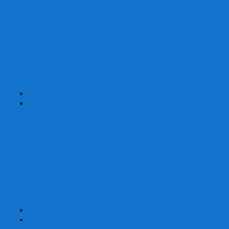
Шахматы турнирные Стаунтон
Шахматы из камня
Шахматы из металла
Шахматы из композитной смолы
Шахматы магнитные
Шахматы Шашки Нарды 3 в 1
Шахматные фигуры (без доски)
Шахматные доски (без фигур)
Шахматные ларцы (без фигур)
+
-
Нарды
Нарды с фотопечатью
Нарды резные
Нарды Армянские
Нарды кожаные
Нарды малые на 40
Нарды средние на 50
Нарды большие на 60
Фишки для нард
Зарики для нард
Сумки для нард
+
-
Детские игры