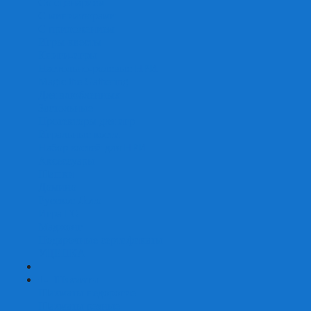
Со сценарием
С миниатюрами
С приложением
Игры-квесты
Книги-игры
Настольно-ролевые НРИ
Magic the Gathering
Для влюбленных
Застольные
Протекторы для игр
Игральные кости
Набор костей для НРИ
Аксессуары
Шашки
Домино
Русское Лото
Игра ГО
Маджонг
Подарочные сертификаты
УЦЕНКА
+
-
Шахматы
Шахматы недорогие
Шахматы резные