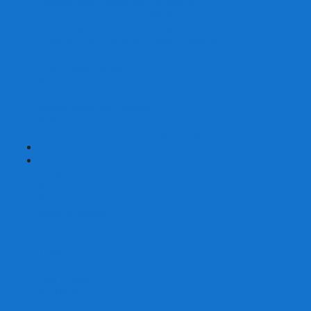
Наборы для покера на 200 фишек
Наборы для покера на 300 фишек
Наборы для покера на 500 фишек
Наборы для покера из 100% керамики
Наборы для покера Las Vegas
Сукно для покера
Карт-протекторы для покера
Фишки для покера
Аксессуары для покера
Кейсы для покера (пустые)
Собери свой набор для покера сам
+
-
Карты
Aviator
Bee
Bicycle
Bicycle Standard
Copag
Fournier
Tally-Ho
ГАФФ-карты
Для покера
Из 100% пластика
Карты от Art of Play