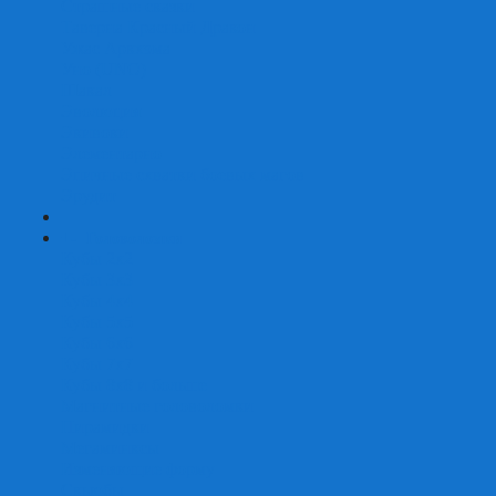
Страшные сказки
Таверна Красный Дракон
Ужас Аркхэма
Уно (UNO)
Шакал
Эволюция
Экивоки
Элементарно
Эпичные схватки боевых магов
Эрудит
+
-
Головоломки
Кубы 2х2
Кубы 3х3
Кубы 4x4
Кубы 5х5
Кубы 6х6
Кубы 7х7
Кубы 8х8 и больше
Магнитные головоломки
Пирамидки
Мегаминксы
Изменяющие форму
Скьюбы