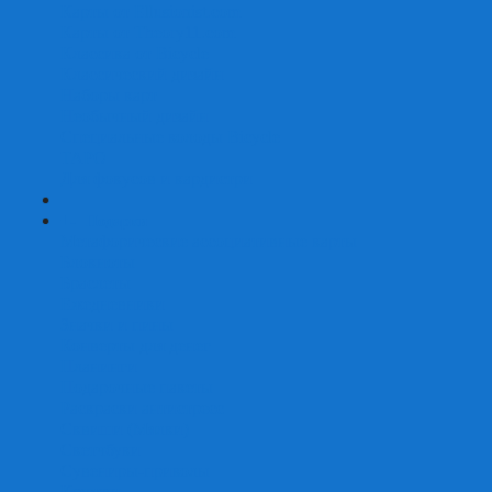
Карты от Ellusionist.com
Карты от Theory11.com
Классика от Bicycle
Классический дизайн
Наборы карт
Необычный дизайн
Специальные колоды Bicycle
ТАРО
Для фокусов и кардистри
+
-
Подарки
Метафорические ассоциативные карты
Блокноты
Браслеты
Ежедневники
Значки и пины
Конверты для денег
Планинги
Подарочные пакеты
Раскраски антистресс
Сквиши (Мялки)
Скетчбуки
Сувениры-приколы
Кружки