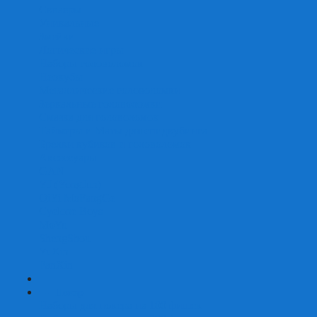
Скваеры
Уникальные
Змейки
Логические игры
Наборы головоломок
Неокубы
Металлические головоломки
Зеркальные головоломки
Смазка для головоломок
Таймеры и Маты для спидкубинга
Брелки кубиков и головоломок
Аксессуары
GAN
YJ (YongJun)
QiYi MoFangGe
Cyclone Boys
MoYu
ShengShou
YuXin
FanXin
+
-
Покер
Наборы для покера на 100 фишек