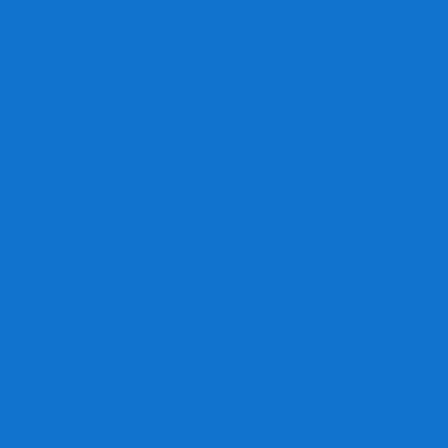
Игра престолов
Имаджинариум
Каркассон
Катамино
Квест Мастер
Кодовые имена
Колонизаторы
Кольт экспресс
Крокодил
Манчкин
Мафия
Мачи Коро
МЕМО
Монополия
Находка для шпиона
Ответь за 5 секунд
Пандемия
Покорение марса
Рик и Морти
Свинтус
Серп
Смертельные материалы
Соображарий