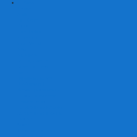
+
-
Серии
7 Чудес
Alias
Exit Квест
Fluxx
Pixel Tactics
Runebound
Small World
Азул
Активити
Башня, Дженга
Билет на поезд
Бэнг!
Взрывные котята
Воображарий
Время приключений
Гномы - вредители
Гравити фолз
Детективные истории
Детективные хроники
Диксит
Замес
Звёздные империи
Зомби в доме