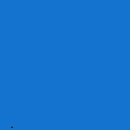
От 2 лет
От 3 лет
От 4 лет
От 5 лет
От 6 лет
От 7 лет
На внимание
Развивающие
На скорость реакции
На память
На развитие речи
Экономические
Логические
На ассоциации
Детские лото и домино
Ходилки-бродилки
Развивающие деревянные игры
Кубики историй
Наборы для опытов
Робототехника
Электронные конструкторы
Аквамозаика
Рисунки светом