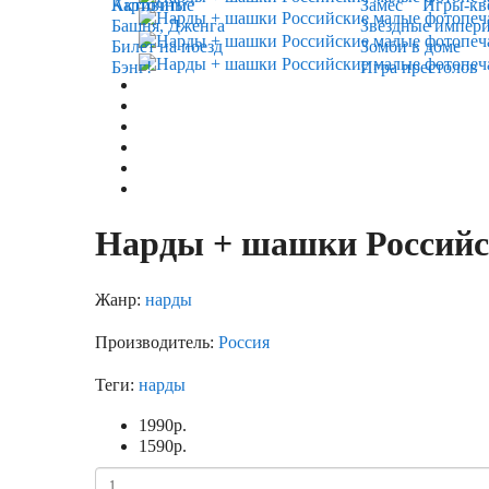
Карточные
Активити
Замес
Игры-кв
Башня, Дженга
Звёздные импер
Билет на поезд
Зомби в доме
Бэнг!
Игра престолов
Нарды + шашки Российск
Жанр:
нарды
Производитель:
Россия
Теги:
нарды
1990
р.
1590
р.