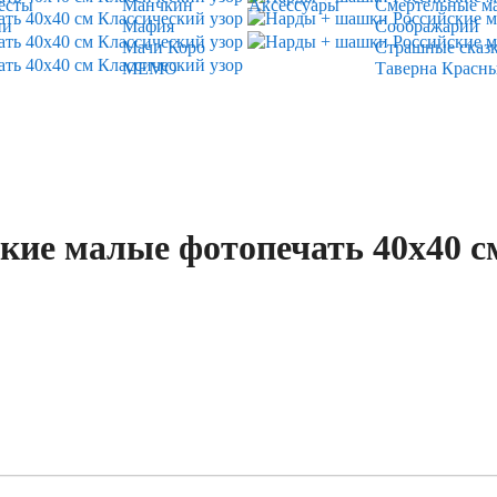
есты
Манчкин
Аксессуары
Смертельные м
ии
Мафия
Соображарий
Мачи Коро
Страшные сказ
МЕМО
Таверна Красн
ие малые фотопечать 40х40 с