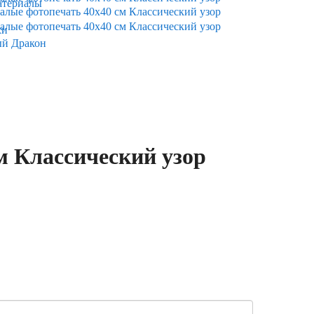
атериалы
ки
ый Дракон
м Классический узор