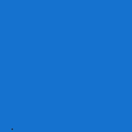
От 2 лет
От 3 лет
От 4 лет
От 5 лет
От 6 лет
От 7 лет
На внимание
Развивающие
На скорость реакции
На память
На развитие речи
Экономические
Логические
На ассоциации
Детские лото и домино
Ходилки-бродилки
Развивающие деревянные игры
Кубики историй
Наборы для опытов
Робототехника
Электронные конструкторы
Аквамозаика
Рисунки светом