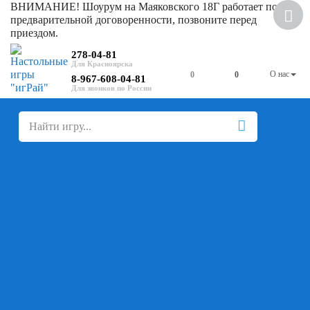
ВНИМАНИЕ! Шоурум на Маяковского 18Г работает по
предварительной договоренности, позвоните перед
приездом.
278-04-81
О нас
0
0
8-967-608-04-81
+
-
Настольные игры
Для компании
Для вечеринки
Семейные
В дорогу
На ассоциации
На скорость реакции
Кооперативные
На логику
Карточные
Абстрактные
Стратегические
Экономические
Для одного
Дуэльные