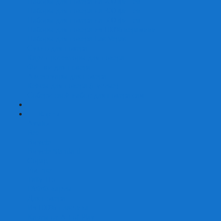
Наборы для покера на 200 фишек
Наборы для покера на 300 фишек
Наборы для покера на 500 фишек
Наборы для покера из 100% керамики
Наборы для покера Las Vegas
Сукно для покера
Карт-протекторы для покера
Фишки для покера
Аксессуары для покера
Кейсы для покера (пустые)
Собери свой набор для покера сам
+
-
Карты
Aviator
Bee
Bicycle
Bicycle Standard
Copag
Fournier
Tally-Ho
ГАФФ-карты
Для покера
Из 100% пластика
Карты от Art of Play