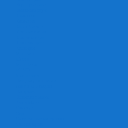
Игра престолов
Имаджинариум
Каркассон
Катамино
Квест Мастер
Кодовые имена
Колонизаторы
Кольт экспресс
Крокодил
Манчкин
Мафия
Мачи Коро
МЕМО
Монополия
Находка для шпиона
Ответь за 5 секунд
Пандемия
Покорение марса
Рик и Морти
Свинтус
Серп
Смертельные материалы
Соображарий