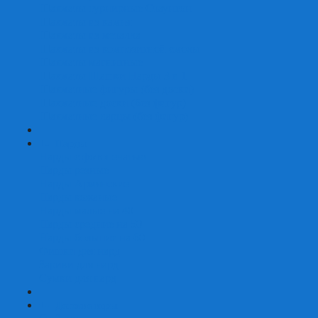
Шахматы турнирные Стаунтон
Шахматы из камня
Шахматы из металла
Шахматы из композитной смолы
Шахматы магнитные
Шахматы Шашки Нарды 3 в 1
Шахматные фигуры (без доски)
Шахматные доски (без фигур)
Шахматные ларцы (без фигур)
+
-
Нарды
Нарды с фотопечатью
Нарды резные
Нарды Армянские
Нарды кожаные
Нарды малые на 40
Нарды средние на 50
Нарды большие на 60
Фишки для нард
Зарики для нард
Сумки для нард
+
-
Детские игры