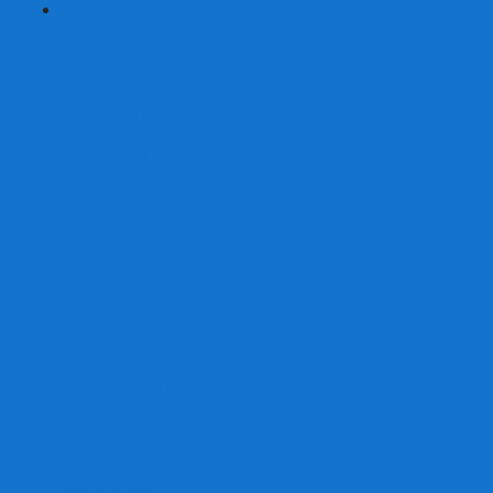
+
-
Серии
7 Чудес
Alias
Exit Квест
Fluxx
Pixel Tactics
Runebound
Small World
Азул
Активити
Башня, Дженга
Билет на поезд
Бэнг!
Взрывные котята
Воображарий
Время приключений
Гномы - вредители
Гравити фолз
Детективные истории
Детективные хроники
Диксит
Замес
Звёздные империи
Зомби в доме