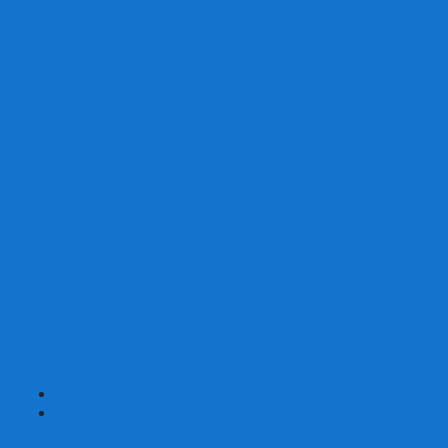
Скваеры
Уникальные
Змейки
Логические игры
Наборы головоломок
Неокубы
Металлические головоломки
Зеркальные головоломки
Смазка для головоломок
Таймеры и Маты для спидкубинга
Брелки кубиков и головоломок
Аксессуары
GAN
YJ (YongJun)
QiYi MoFangGe
Cyclone Boys
MoYu
ShengShou
YuXin
FanXin
+
-
Покер
Наборы для покера на 100 фишек