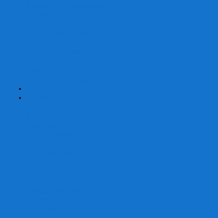
Карты от Ellusionist.com
Карты от Theory11.com
Классика от Bicycle
Классический дизайн
Наборы карт
Необычный дизайн
Специальные колоды Bicycle
ТАРО
Для фокусов и кардистри
+
-
Подарки
Метафорические ассоциативные карты
Блокноты
Браслеты
Ежедневники
Значки и пины
Конверты для денег
Планинги
Подарочные пакеты
Раскраски антистресс
Сквиши (Мялки)
Скетчбуки
Сувениры-приколы
Кружки