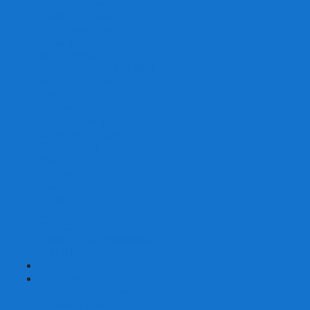
Со сценарием
С миниатюрами
С приложением
Игры-квесты
Книги-игры
Настольно-ролевые НРИ
Magic the Gathering
Для влюбленных
Застольные
Протекторы для игр
Игральные кости
Набор костей для НРИ
Аксессуары
Шашки
Домино
Русское Лото
Игра ГО
Маджонг
Подарочные сертификаты
УЦЕНКА
+
-
Шахматы
Шахматы недорогие
Шахматы резные