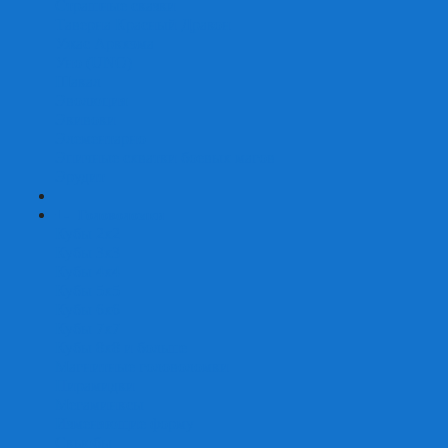
Страшные сказки
Таверна Красный Дракон
Ужас Аркхэма
Уно (UNO)
Шакал
Эволюция
Экивоки
Элементарно
Эпичные схватки боевых магов
Эрудит
+
-
Головоломки
Кубы 2х2
Кубы 3х3
Кубы 4x4
Кубы 5х5
Кубы 6х6
Кубы 7х7
Кубы 8х8 и больше
Магнитные головоломки
Пирамидки
Мегаминксы
Изменяющие форму
Скьюбы