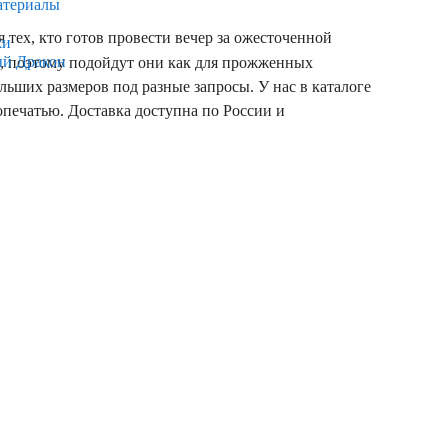
атериалы
 тех, кто готов провести вечер за ожесточенной
ки
ый Дракон
а, поэтому подойдут они как для прожженных
льших размеров под разные запросы. У нас в каталоге
опечатью. Доставка доступна по России и