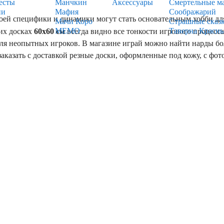
есты
Манчкин
Аксессуары
Смертельные м
ии
Мафия
Соображарий
своей специфики и динамики могут стать основательным хобби для
Мачи Коро
Страшные сказ
МЕМО
Таверна Красн
их досках
60х60 см
всегда видно все тонкости игрового процесс
для неопытных игроков. В магазине играй можно найти нарды бо
аказать с доставкой резные доски, оформленные под кожу, с фот