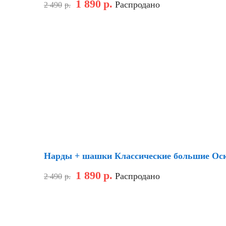
1 890
р.
Распродано
2 490
р.
Скидка
Нарды + шашки Классические большие Оск
1 890
р.
Распродано
2 490
р.