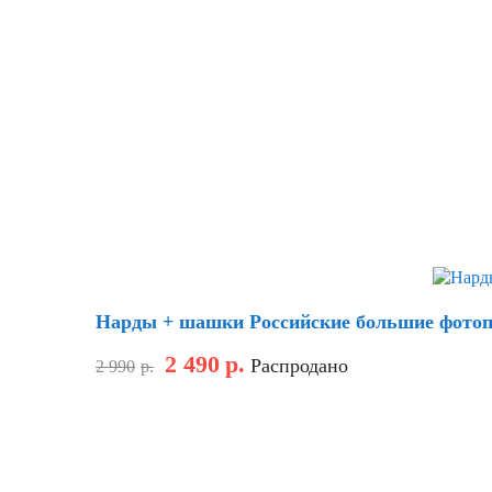
Скидка
Нарды + шашки Российские большие фотопе
2 490
р.
Распродано
2 990
р.