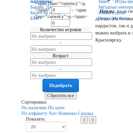
Карточные
Активити
Замес
Игры-кв
<span class="currency">р.
Башня, Дженга
Звёздные импер
</span>
–
<span
Нарды
, из-за 
Билет на поезд
Зомби в доме
class="currency">р.</span>
Бэнг!
Игра престолов
дуэлью. На больш
нардистов, так и 
Количество игроков
можно выбрать и з
Красноярску.
–
Возраст
–
Сортировка:
По наличию
По цене
По алфавиту
Хит
Новинки
Скидка
Показать: