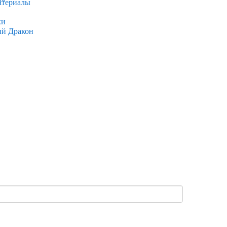
атериалы
ки
ый Дракон