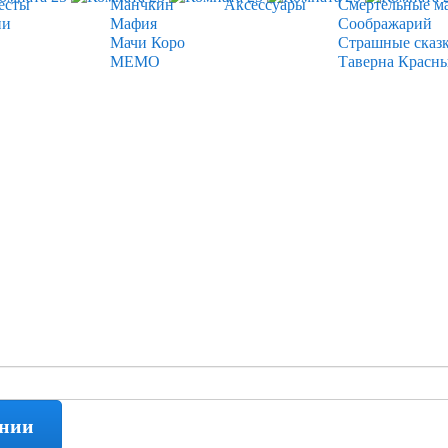
есты
Манчкин
Аксессуары
Смертельные м
ии
Мафия
Соображарий
Мачи Коро
Страшные сказ
МЕМО
Таверна Красн
ении