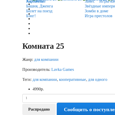
Карточные
Активити
Замес
Игры-кв
Башня, Дженга
Звёздные импер
Билет на поезд
Зомби в доме
Бэнг!
Игра престолов
Комната 25
Жанр:
для компании
Производитель:
Lavka Games
Теги:
для компании
,
кооперативные
,
для одного
4990
р.
Сообщить о поступл
Распродано