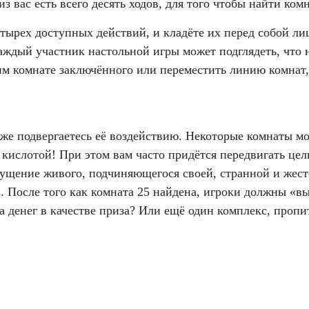
из вас есть всего десять ходов, для того чтобы найти ко
етырех доступных действий, и кладёте их перед собой ли
ждый участник настольной игры может подглядеть, что н
ним комнате заключённого или переместить линию комнат,
у же подвергаетесь её воздействию. Некоторые комнаты м
 кислотой! При этом вам часто придётся передвигать це
щущение живого, подчиняющегося своей, странной и жест
. После того как комната 25 найдена, игроки должны «вы
а денег в качестве приза? Или ещё один комплекс, проп