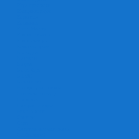
Игра престолов
Имаджинариум
Каркассон
Катамино
Квест Мастер
Кодовые имена
Колонизаторы
Кольт экспресс
Крокодил
Манчкин
Мафия
Мачи Коро
МЕМО
Монополия
Находка для шпиона
Ответь за 5 секунд
Пандемия
Покорение марса
Рик и Морти
Свинтус
Серп
Смертельные материалы
Соображарий