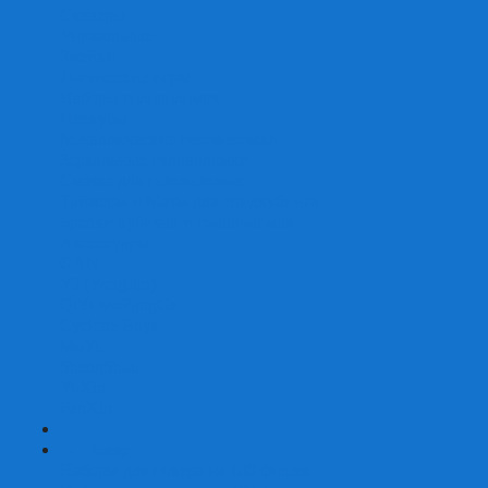
Скваеры
Уникальные
Змейки
Логические игры
Наборы головоломок
Неокубы
Металлические головоломки
Зеркальные головоломки
Смазка для головоломок
Таймеры и Маты для спидкубинга
Брелки кубиков и головоломок
Аксессуары
GAN
YJ (YongJun)
QiYi MoFangGe
Cyclone Boys
MoYu
ShengShou
YuXin
FanXin
+
-
Покер
Наборы для покера на 100 фишек