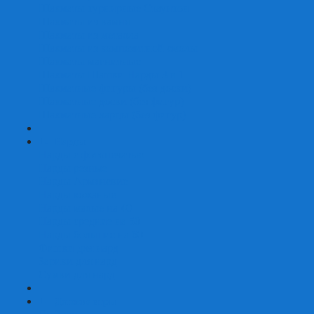
Шахматы турнирные Стаунтон
Шахматы из камня
Шахматы из металла
Шахматы из композитной смолы
Шахматы магнитные
Шахматы Шашки Нарды 3 в 1
Шахматные фигуры (без доски)
Шахматные доски (без фигур)
Шахматные ларцы (без фигур)
+
-
Нарды
Нарды с фотопечатью
Нарды резные
Нарды Армянские
Нарды кожаные
Нарды малые на 40
Нарды средние на 50
Нарды большие на 60
Фишки для нард
Зарики для нард
Сумки для нард
+
-
Детские игры