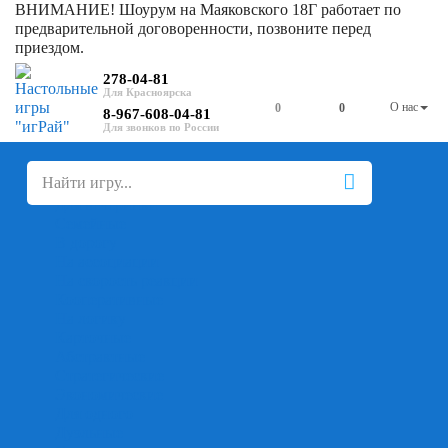
ВНИМАНИЕ! Шоурум на Маяковского 18Г работает по
предварительной договоренности, позвоните перед
приездом.
278-04-81
О нас
0
0
8-967-608-04-81
+
-
Настольные игры
Для компании
Для вечеринки
Семейные
В дорогу
На ассоциации
На скорость реакции
Кооперативные
На логику
Карточные
Абстрактные
Стратегические
Экономические
Для одного
Дуэльные