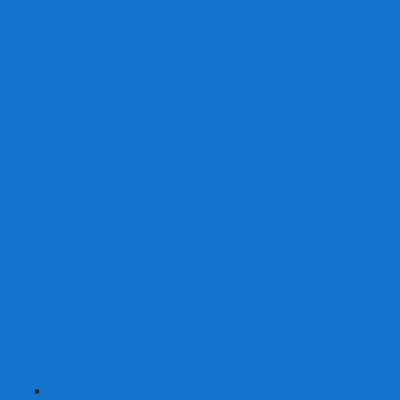
От 2 лет
От 3 лет
От 4 лет
От 5 лет
От 6 лет
От 7 лет
На внимание
Развивающие
На скорость реакции
На память
На развитие речи
Экономические
Логические
На ассоциации
Детские лото и домино
Ходилки-бродилки
Развивающие деревянные игры
Кубики историй
Наборы для опытов
Робототехника
Электронные конструкторы
Аквамозаика
Рисунки светом