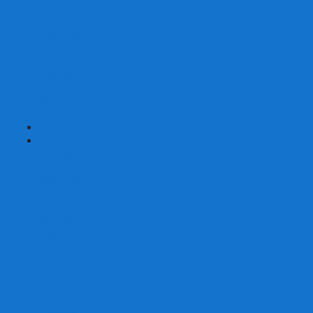
Карты от Ellusionist.com
Карты от Theory11.com
Классика от Bicycle
Классический дизайн
Наборы карт
Необычный дизайн
Специальные колоды Bicycle
ТАРО
Для фокусов и кардистри
+
-
Подарки
Метафорические ассоциативные карты
Блокноты
Браслеты
Ежедневники
Значки и пины
Конверты для денег
Планинги
Подарочные пакеты
Раскраски антистресс
Сквиши (Мялки)
Скетчбуки
Сувениры-приколы
Кружки