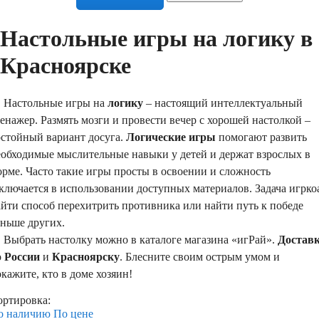
Настольные игры на логику в
Красноярске
астольные игры на
логику
– настоящий интеллектуальный
енажер. Размять мозги и провести вечер с хорошей настолкой –
остойный вариант досуга.
Логические игры
помогают развить
еобходимые мыслительные навыки у детей и держат взрослых в
рме. Часто такие игры просты в освоении и сложность
ключается в использовании доступных материалов. Задача игрко
йти способ перехитрить противника или найти путь к победе
аньше других.
ыбрать настолку можно в каталоге магазина «игРай».
Достав
о
России
и
Красноярску
. Блесните своим острым умом и
кажите, кто в доме хозяин!
ортировка:
о наличию
По цене