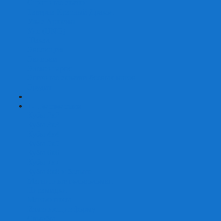
Страшные сказки
Таверна Красный Дракон
Ужас Аркхэма
Уно (UNO)
Шакал
Эволюция
Экивоки
Элементарно
Эпичные схватки боевых магов
Эрудит
+
-
Головоломки
Кубы 2х2
Кубы 3х3
Кубы 4x4
Кубы 5х5
Кубы 6х6
Кубы 7х7
Кубы 8х8 и больше
Магнитные головоломки
Пирамидки
Мегаминксы
Изменяющие форму
Скьюбы