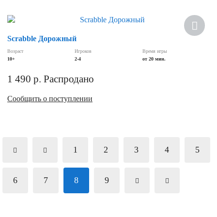
Scrabble Дорожный
Возраст
Игроков
Время игры
10+
2-4
от 20 мин.
1 490
р.
Распродано
Сообщить о поступлении
1
2
3
4
5
6
7
8
9