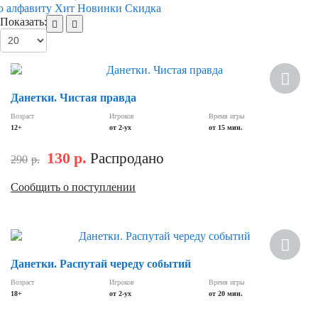
о алфавиту
Хит
Новинки
Скидка
Показать:
Скидка
Данетки. Чистая правда
Возраст
Игроков
Время игры
12+
от 2-ух
от 15 мин.
130
р.
Распродано
290
р.
Сообщить о поступлении
Данетки. Распутай череду событий
Возраст
Игроков
Время игры
18+
от 2-ух
от 20 мин.