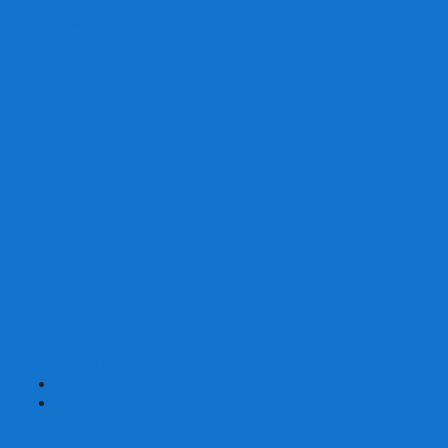
Со сценарием
С миниатюрами
С приложением
Игры-квесты
Книги-игры
Настольно-ролевые НРИ
Magic the Gathering
Для влюбленных
Застольные
Протекторы для игр
Игральные кости
Набор костей для НРИ
Аксессуары
Шашки
Домино
Русское Лото
Игра ГО
Маджонг
Подарочные сертификаты
УЦЕНКА
+
-
Шахматы
Шахматы недорогие
Шахматы резные