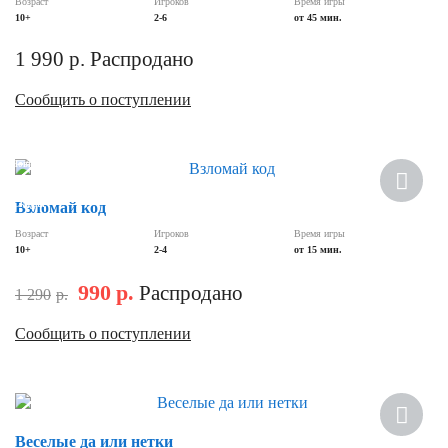
Возраст
Игроков
Время игры
10+
2-6
от 45 мин.
1 990
р.
Распродано
Сообщить о поступлении
Новинка
Скидка
Взломай код
Возраст
Игроков
Время игры
10+
2-4
от 15 мин.
990
р.
Распродано
1 290
р.
Сообщить о поступлении
Веселые да или нетки