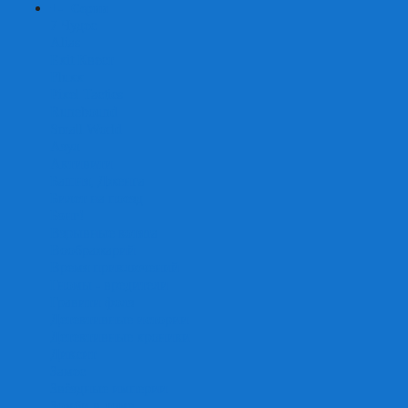
+
-
Серии
7 Чудес
Alias
Exit Квест
Fluxx
Pixel Tactics
Runebound
Small World
Азул
Активити
Башня, Дженга
Билет на поезд
Бэнг!
Взрывные котята
Воображарий
Время приключений
Гномы - вредители
Гравити фолз
Детективные истории
Детективные хроники
Диксит
Замес
Звёздные империи
Зомби в доме