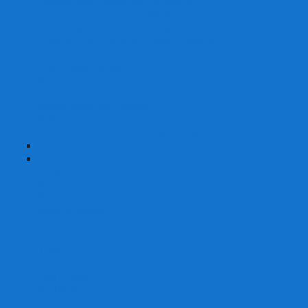
Наборы для покера на 200 фишек
Наборы для покера на 300 фишек
Наборы для покера на 500 фишек
Наборы для покера из 100% керамики
Наборы для покера Las Vegas
Сукно для покера
Карт-протекторы для покера
Фишки для покера
Аксессуары для покера
Кейсы для покера (пустые)
Собери свой набор для покера сам
+
-
Карты
Aviator
Bee
Bicycle
Bicycle Standard
Copag
Fournier
Tally-Ho
ГАФФ-карты
Для покера
Из 100% пластика
Карты от Art of Play