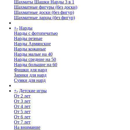
Шахматы Шашки Нарды 3 в 1
Шахматные фигуры (без доски)
Шахматные доски (без фигур)
Шахматные ларцы (без фигур)
+
-
Нарды
Нарды с фотопечатью
Нарды резные
Нарды Армянские
Нарды кожаные
Нарды малые на 40
Нарды средние на 50
Нарды большие на 60
Фишки для нард
Зарики для нард
Сумки для нард
+
-
Детские игры
От 2 лет
От 3 лет
От 4 лет
От 5 лет
От 6 лет
От 7 лет
На внимание