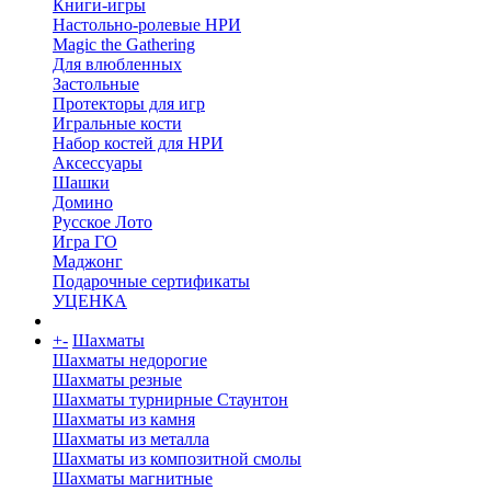
Книги-игры
Настольно-ролевые НРИ
Magic the Gathering
Для влюбленных
Застольные
Протекторы для игр
Игральные кости
Набор костей для НРИ
Аксессуары
Шашки
Домино
Русское Лото
Игра ГО
Маджонг
Подарочные сертификаты
УЦЕНКА
+
-
Шахматы
Шахматы недорогие
Шахматы резные
Шахматы турнирные Стаунтон
Шахматы из камня
Шахматы из металла
Шахматы из композитной смолы
Шахматы магнитные