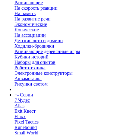
Развивающие
На скорость реакции
На память
На развитие речи
Экономические
Логические
На ассоциации
Детские лото и домино
Ходилки-бродилки
Развивающие деревянные игры
Кубики историй
Наборы для опытов
Робототехника
Электронные конструкторы
Аквамозаика
Рисунки светом
+
-
Серии
7 Чудес
Alias
Exit Квест
Fluxx
Pixel Tactics
Runebound
Small World