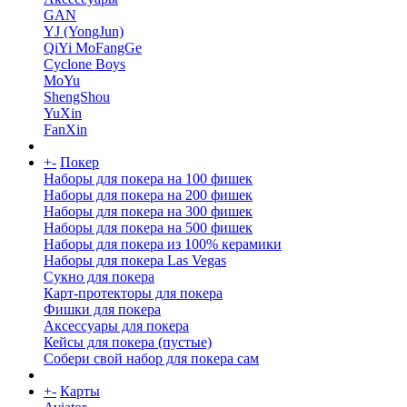
GAN
YJ (YongJun)
QiYi MoFangGe
Cyclone Boys
MoYu
ShengShou
YuXin
FanXin
+
-
Покер
Наборы для покера на 100 фишек
Наборы для покера на 200 фишек
Наборы для покера на 300 фишек
Наборы для покера на 500 фишек
Наборы для покера из 100% керамики
Наборы для покера Las Vegas
Сукно для покера
Карт-протекторы для покера
Фишки для покера
Аксессуары для покера
Кейсы для покера (пустые)
Собери свой набор для покера сам
+
-
Карты