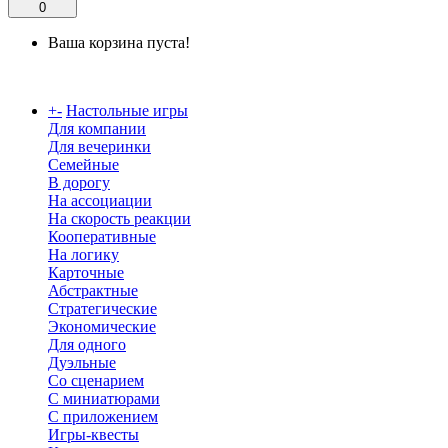
0
Ваша корзина пуста!
Каталог
+
-
Настольные игры
Для компании
Для вечеринки
Семейные
В дорогу
На ассоциации
На скорость реакции
Кооперативные
На логику
Карточные
Абстрактные
Стратегические
Экономические
Для одного
Дуэльные
Со сценарием
С миниатюрами
С приложением
Игры-квесты