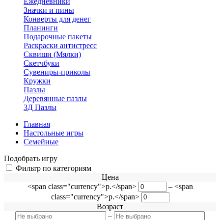
Ежедневники
Значки и пины
Конверты для денег
Планинги
Подарочные пакеты
Раскраски антистресс
Сквиши (Мялки)
Скетчбуки
Сувениры-приколы
Кружки
Пазлы
Деревянные пазлы
3Д Пазлы
Главная
Настольные игры
Семейные
Подобрать игру
Фильтр по категориям
Цена
<span class="currency">р.</span>
–
<span
class="currency">р.</span>
Возраст
–