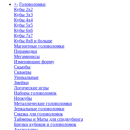
+
-
Головоломки
Кубы 2х2
Кубы 3х3
Кубы 4x4
Кубы 5х5
Кубы 6х6
Кубы 7х7
Кубы 8х8 и больше
Магнитные головоломки
Пирамидки
Мегаминксы
Изменяющие форму
Скьюбы
Скваеры
Уникальные
Змейки
Логические игры
Наборы головоломок
Неокубы
Металлические головоломки
Зеркальные головоломки
Смазка для головоломок
Таймеры и Маты для спидкубинга
Брелки кубиков и головоломок
Аксессуары