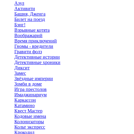
Азул
Активити
Башня, Дженга
Билет на поезд
Бэнг!
Взрывные котята
Воображарий
Время приключений
Гномы - вредители
Гравити фолз
Детективные истории
Детективные хроники
Диксит
Замес
Звёздные империи
Зомби в доме
Игра престолов
Имаджинариум
Каркассон
Катамино
Квест Мастер
Кодовые имена
Колонизаторы
Кольт экспресс
Крокодил