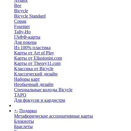
Aviator
Bee
Bicycle
Bicycle Standard
Copag
Fournier
Tally-Ho
ГАФФ-карты
Для покера
Из 100% пластика
Карты от Art of Play
Карты от Ellusionist.com
Карты от Theory11.com
Классика от Bicycle
Классический дизайн
Наборы карт
Необычный дизайн
Специальные колоды Bicycle
ТАРО
Для фокусов и кардистри
+
-
Подарки
Метафорические ассоциативные карты
Блокноты
Браслеты