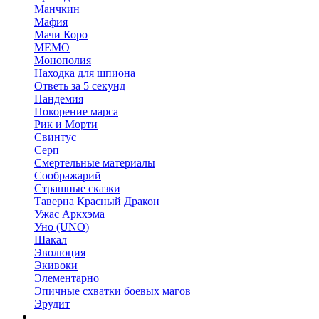
Манчкин
Мафия
Мачи Коро
МЕМО
Монополия
Находка для шпиона
Ответь за 5 секунд
Пандемия
Покорение марса
Рик и Морти
Свинтус
Серп
Смертельные материалы
Соображарий
Страшные сказки
Таверна Красный Дракон
Ужас Аркхэма
Уно (UNO)
Шакал
Эволюция
Экивоки
Элементарно
Эпичные схватки боевых магов
Эрудит