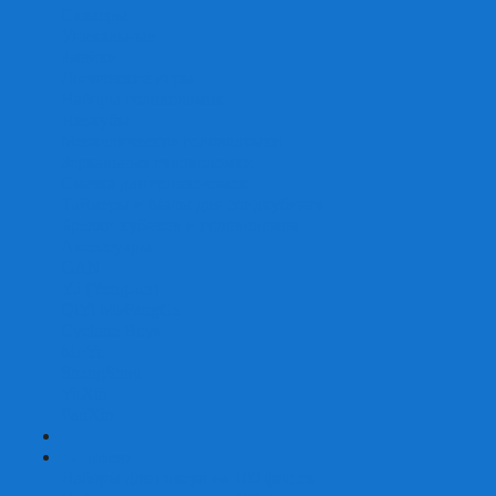
Скваеры
Уникальные
Змейки
Логические игры
Наборы головоломок
Неокубы
Металлические головоломки
Зеркальные головоломки
Смазка для головоломок
Таймеры и Маты для спидкубинга
Брелки кубиков и головоломок
Аксессуары
GAN
YJ (YongJun)
QiYi MoFangGe
Cyclone Boys
MoYu
ShengShou
YuXin
FanXin
+
-
Покер
Наборы для покера на 100 фишек