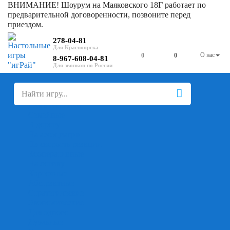
ВНИМАНИЕ! Шоурум на Маяковского 18Г работает по
предварительной договоренности, позвоните перед
приездом.
278-04-81
О нас
0
0
8-967-608-04-81
+
-
Настольные игры
Для компании
Для вечеринки
Семейные
В дорогу
На ассоциации
На скорость реакции
Кооперативные
На логику
Карточные
Абстрактные
Стратегические
Экономические
Для одного
Дуэльные