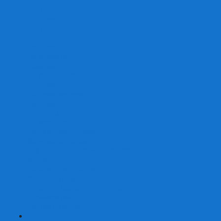
От 2 лет
От 3 лет
От 4 лет
От 5 лет
От 6 лет
От 7 лет
На внимание
Развивающие
На скорость реакции
На память
На развитие речи
Экономические
Логические
На ассоциации
Детские лото и домино
Ходилки-бродилки
Развивающие деревянные игры
Кубики историй
Наборы для опытов
Робототехника
Электронные конструкторы
Аквамозаика
Рисунки светом