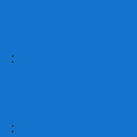
Шахматы турнирные Стаунтон
Шахматы из камня
Шахматы из металла
Шахматы из композитной смолы
Шахматы магнитные
Шахматы Шашки Нарды 3 в 1
Шахматные фигуры (без доски)
Шахматные доски (без фигур)
Шахматные ларцы (без фигур)
+
-
Нарды
Нарды с фотопечатью
Нарды резные
Нарды Армянские
Нарды кожаные
Нарды малые на 40
Нарды средние на 50
Нарды большие на 60
Фишки для нард
Зарики для нард
Сумки для нард
+
-
Детские игры