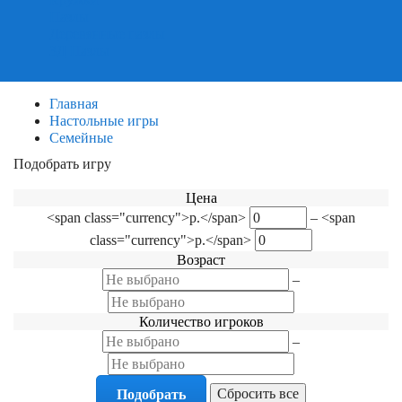
Пазлы
Деревянные пазлы
3Д Пазлы
Главная
Настольные игры
Семейные
Подобрать игру
Фильтр по категориям
Цена
<span class="currency">р.</span>
–
<span
class="currency">р.</span>
Возраст
–
Количество игроков
–