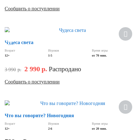
Сообщить о поступлении
Новинка
Скидка
Чудеса света
Возраст
Игроков
Время игры
12+
1-5
от 70 мин.
2 990
р.
Распродано
3 990
р.
Сообщить о поступлении
Что вы говорите? Новогодняя
Возраст
Игроков
Время игры
12+
2-6
от 20 мин.