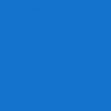
Игра престолов
Имаджинариум
Каркассон
Катамино
Квест Мастер
Кодовые имена
Колонизаторы
Кольт экспресс
Крокодил
Манчкин
Мафия
Мачи Коро
МЕМО
Монополия
Находка для шпиона
Ответь за 5 секунд
Пандемия
Покорение марса
Рик и Морти
Свинтус
Серп
Смертельные материалы
Соображарий