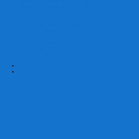
Наборы для покера на 200 фишек
Наборы для покера на 300 фишек
Наборы для покера на 500 фишек
Наборы для покера из 100% керамики
Наборы для покера Las Vegas
Сукно для покера
Карт-протекторы для покера
Фишки для покера
Аксессуары для покера
Кейсы для покера (пустые)
Собери свой набор для покера сам
+
-
Карты
Aviator
Bee
Bicycle
Bicycle Standard
Copag
Fournier
Tally-Ho
ГАФФ-карты
Для покера
Из 100% пластика
Карты от Art of Play