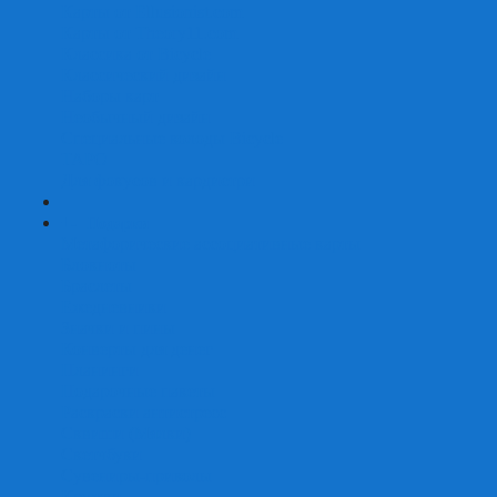
Карты от Ellusionist.com
Карты от Theory11.com
Классика от Bicycle
Классический дизайн
Наборы карт
Необычный дизайн
Специальные колоды Bicycle
ТАРО
Для фокусов и кардистри
+
-
Подарки
Метафорические ассоциативные карты
Блокноты
Браслеты
Ежедневники
Значки и пины
Конверты для денег
Планинги
Подарочные пакеты
Раскраски антистресс
Сквиши (Мялки)
Скетчбуки
Сувениры-приколы
Кружки