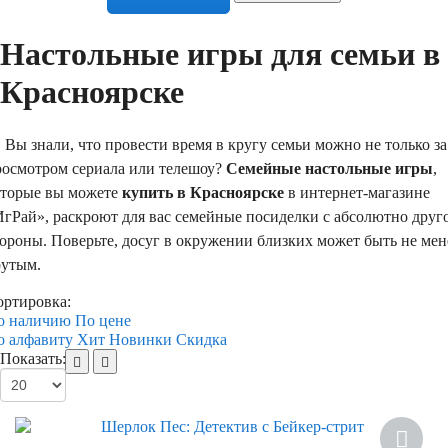
Настольные игры для семьи в
Красноярске
ы знали, что провести время в кругу семьи можно не только за
росмотром сериала или телешоу?
Семейные настольные игры
,
оторые вы можете
купить в Красноярске
в интернет-магазине
ИгРай», раскроют для вас семейные посиделки с абсолютно друг
ороны. Поверьте, досуг в окружении близких может быть не мен
рутым.
ортировка:
о наличию
По цене
о алфавиту
Хит
Новинки
Скидка
Показать: