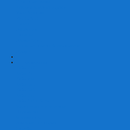
Страшные сказки
Таверна Красный Дракон
Ужас Аркхэма
Уно (UNO)
Шакал
Эволюция
Экивоки
Элементарно
Эпичные схватки боевых магов
Эрудит
+
-
Головоломки
Кубы 2х2
Кубы 3х3
Кубы 4x4
Кубы 5х5
Кубы 6х6
Кубы 7х7
Кубы 8х8 и больше
Магнитные головоломки
Пирамидки
Мегаминксы
Изменяющие форму
Скьюбы