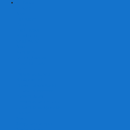
+
-
Серии
7 Чудес
Alias
Exit Квест
Fluxx
Pixel Tactics
Runebound
Small World
Азул
Активити
Башня, Дженга
Билет на поезд
Бэнг!
Взрывные котята
Воображарий
Время приключений
Гномы - вредители
Гравити фолз
Детективные истории
Детективные хроники
Диксит
Замес
Звёздные империи
Зомби в доме