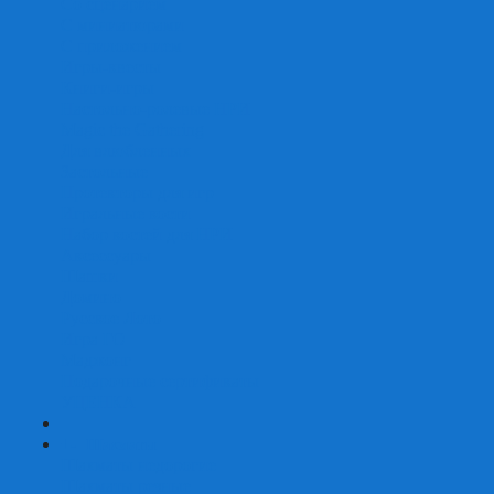
Со сценарием
С миниатюрами
С приложением
Игры-квесты
Книги-игры
Настольно-ролевые НРИ
Magic the Gathering
Для влюбленных
Застольные
Протекторы для игр
Игральные кости
Набор костей для НРИ
Аксессуары
Шашки
Домино
Русское Лото
Игра ГО
Маджонг
Подарочные сертификаты
УЦЕНКА
+
-
Шахматы
Шахматы недорогие
Шахматы резные