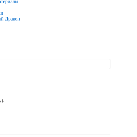
атериалы
ки
ый Дракон
).