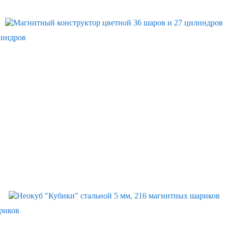
Скидка
линдров
Скидка
риков