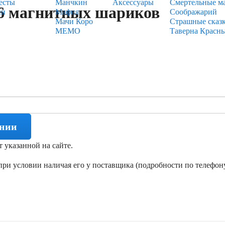
есты
Манчкин
Аксессуары
Смертельные м
16 магнитных шариков
ии
Мафия
Соображарий
Мачи Коро
Страшные сказ
МЕМО
Таверна Красн
ении
т указанной на сайте.
ри условии наличая его у поставщика (подробности по телефону