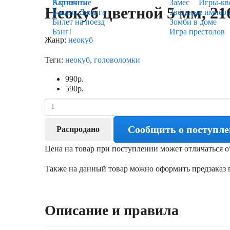
Карточные
Активити
Замес
Игры-кв
Неокуб цветной 5 мм, 2
Башня, Дженга
Звёздные импер
Билет на поезд
Зомби в доме
Бэнг!
Игра престолов
Жанр:
неокуб
Теги:
неокуб
,
головоломки
990
р.
590
р.
Сообщить о поступл
Распродано
Цена на товар при поступлении может отличаться о
Также на данный товар можно оформить предзаказ п
Описание и правила