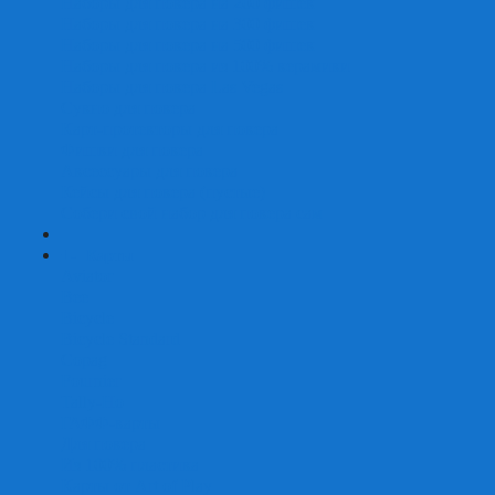
Наборы для покера на 200 фишек
Наборы для покера на 300 фишек
Наборы для покера на 500 фишек
Наборы для покера из 100% керамики
Наборы для покера Las Vegas
Сукно для покера
Карт-протекторы для покера
Фишки для покера
Аксессуары для покера
Кейсы для покера (пустые)
Собери свой набор для покера сам
+
-
Карты
Aviator
Bee
Bicycle
Bicycle Standard
Copag
Fournier
Tally-Ho
ГАФФ-карты
Для покера
Из 100% пластика
Карты от Art of Play