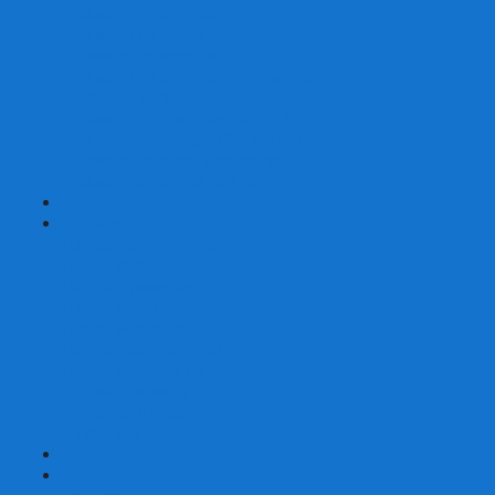
Шахматы турнирные Стаунтон
Шахматы из камня
Шахматы из металла
Шахматы из композитной смолы
Шахматы магнитные
Шахматы Шашки Нарды 3 в 1
Шахматные фигуры (без доски)
Шахматные доски (без фигур)
Шахматные ларцы (без фигур)
+
-
Нарды
Нарды с фотопечатью
Нарды резные
Нарды Армянские
Нарды кожаные
Нарды малые на 40
Нарды средние на 50
Нарды большие на 60
Фишки для нард
Зарики для нард
Сумки для нард
+
-
Детские игры