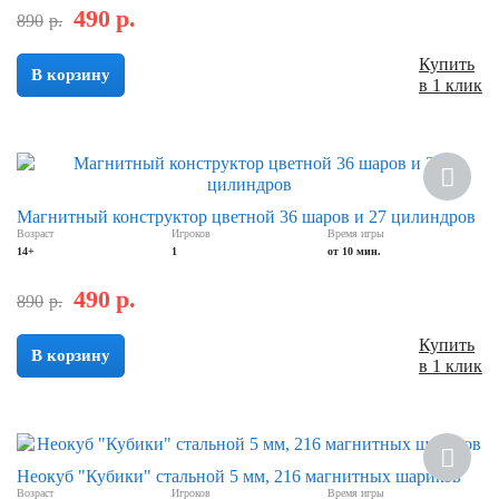
490
р.
890
р.
Купить
В корзину
в 1 клик
Скидка
Магнитный конструктор цветной 36 шаров и 27 цилиндров
Возраст
Игроков
Время игры
14+
1
от 10 мин.
490
р.
890
р.
Купить
В корзину
в 1 клик
Скидка
Неокуб "Кубики" стальной 5 мм, 216 магнитных шариков
Возраст
Игроков
Время игры