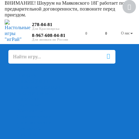
ВНИМАНИЕ! Шоурум на Маяковского 18Г работает по
предварительной договоренности, позвоните перед
приездом.
278-04-81
О нас
0
0
8-967-608-04-81
+
-
Настольные игры
Для компании
Для вечеринки
Семейные
В дорогу
На ассоциации
На скорость реакции
Кооперативные
На логику
Карточные
Абстрактные
Стратегические
Экономические
Для одного
Дуэльные