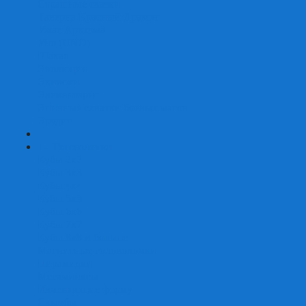
Страшные сказки
Таверна Красный Дракон
Ужас Аркхэма
Уно (UNO)
Шакал
Эволюция
Экивоки
Элементарно
Эпичные схватки боевых магов
Эрудит
+
-
Головоломки
Кубы 2х2
Кубы 3х3
Кубы 4x4
Кубы 5х5
Кубы 6х6
Кубы 7х7
Кубы 8х8 и больше
Магнитные головоломки
Пирамидки
Мегаминксы
Изменяющие форму
Скьюбы