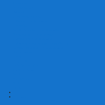
Скваеры
Уникальные
Змейки
Логические игры
Наборы головоломок
Неокубы
Металлические головоломки
Зеркальные головоломки
Смазка для головоломок
Таймеры и Маты для спидкубинга
Брелки кубиков и головоломок
Аксессуары
GAN
YJ (YongJun)
QiYi MoFangGe
Cyclone Boys
MoYu
ShengShou
YuXin
FanXin
+
-
Покер
Наборы для покера на 100 фишек