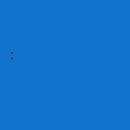
Карты от Ellusionist.com
Карты от Theory11.com
Классика от Bicycle
Классический дизайн
Наборы карт
Необычный дизайн
Специальные колоды Bicycle
ТАРО
Для фокусов и кардистри
+
-
Подарки
Метафорические ассоциативные карты
Блокноты
Браслеты
Ежедневники
Значки и пины
Конверты для денег
Планинги
Подарочные пакеты
Раскраски антистресс
Сквиши (Мялки)
Скетчбуки
Сувениры-приколы
Кружки