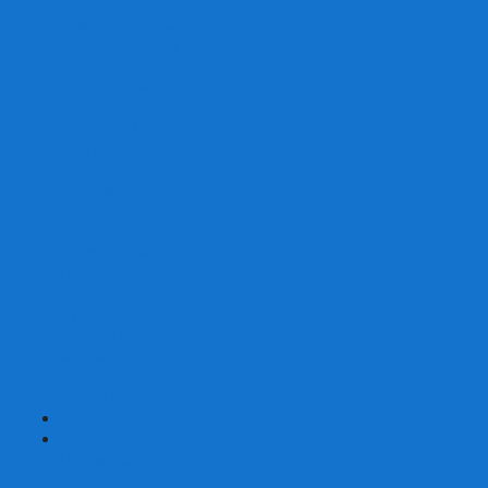
Со сценарием
С миниатюрами
С приложением
Игры-квесты
Книги-игры
Настольно-ролевые НРИ
Magic the Gathering
Для влюбленных
Застольные
Протекторы для игр
Игральные кости
Набор костей для НРИ
Аксессуары
Шашки
Домино
Русское Лото
Игра ГО
Маджонг
Подарочные сертификаты
УЦЕНКА
+
-
Шахматы
Шахматы недорогие
Шахматы резные