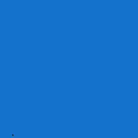
От 2 лет
От 3 лет
От 4 лет
От 5 лет
От 6 лет
От 7 лет
На внимание
Развивающие
На скорость реакции
На память
На развитие речи
Экономические
Логические
На ассоциации
Детские лото и домино
Ходилки-бродилки
Развивающие деревянные игры
Кубики историй
Наборы для опытов
Робототехника
Электронные конструкторы
Аквамозаика
Рисунки светом