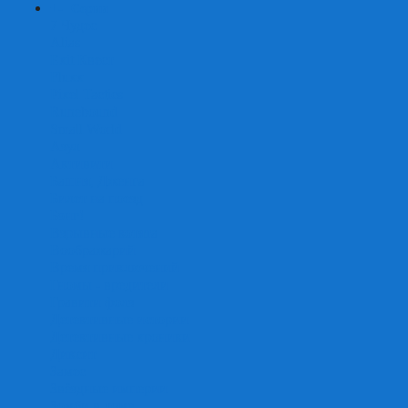
+
-
Серии
7 Чудес
Alias
Exit Квест
Fluxx
Pixel Tactics
Runebound
Small World
Азул
Активити
Башня, Дженга
Билет на поезд
Бэнг!
Взрывные котята
Воображарий
Время приключений
Гномы - вредители
Гравити фолз
Детективные истории
Детективные хроники
Диксит
Замес
Звёздные империи
Зомби в доме