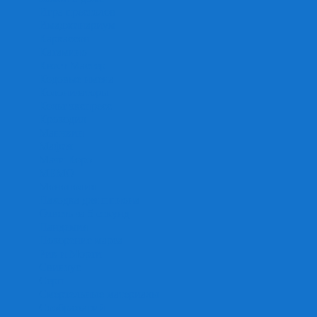
Игра престолов
Имаджинариум
Каркассон
Катамино
Квест Мастер
Кодовые имена
Колонизаторы
Кольт экспресс
Крокодил
Манчкин
Мафия
Мачи Коро
МЕМО
Монополия
Находка для шпиона
Ответь за 5 секунд
Пандемия
Покорение марса
Рик и Морти
Свинтус
Серп
Смертельные материалы
Соображарий