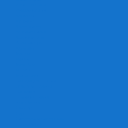
Игра престолов
Имаджинариум
Каркассон
Катамино
Квест Мастер
Кодовые имена
Колонизаторы
Кольт экспресс
Крокодил
Манчкин
Мафия
Мачи Коро
МЕМО
Монополия
Находка для шпиона
Ответь за 5 секунд
Пандемия
Покорение марса
Рик и Морти
Свинтус
Серп
Смертельные материалы
Соображарий