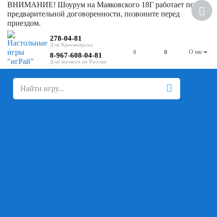
ВНИМАНИЕ! Шоурум на Маяковского 18Г работает по
предварительной договоренности, позвоните перед
приездом.
278-04-81
О нас
0
0
8-967-608-04-81
+
-
Настольные игры
Для компании
Для вечеринки
Семейные
В дорогу
На ассоциации
На скорость реакции
Кооперативные
На логику
Карточные
Абстрактные
Стратегические
Экономические
Для одного
Дуэльные