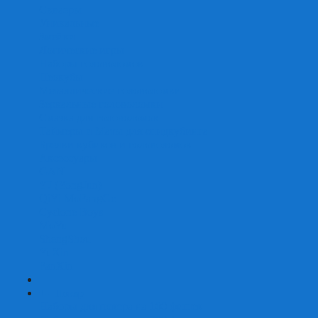
Скваеры
Уникальные
Змейки
Логические игры
Наборы головоломок
Неокубы
Металлические головоломки
Зеркальные головоломки
Смазка для головоломок
Таймеры и Маты для спидкубинга
Брелки кубиков и головоломок
Аксессуары
GAN
YJ (YongJun)
QiYi MoFangGe
Cyclone Boys
MoYu
ShengShou
YuXin
FanXin
+
-
Покер
Наборы для покера на 100 фишек