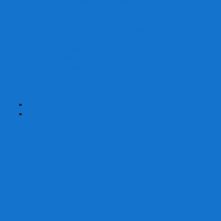
Наборы для покера на 200 фишек
Наборы для покера на 300 фишек
Наборы для покера на 500 фишек
Наборы для покера из 100% керамики
Наборы для покера Las Vegas
Сукно для покера
Карт-протекторы для покера
Фишки для покера
Аксессуары для покера
Кейсы для покера (пустые)
Собери свой набор для покера сам
+
-
Карты
Aviator
Bee
Bicycle
Bicycle Standard
Copag
Fournier
Tally-Ho
ГАФФ-карты
Для покера
Из 100% пластика
Карты от Art of Play