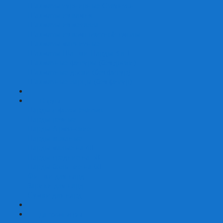
Шахматы турнирные Стаунтон
Шахматы из камня
Шахматы из металла
Шахматы из композитной смолы
Шахматы магнитные
Шахматы Шашки Нарды 3 в 1
Шахматные фигуры (без доски)
Шахматные доски (без фигур)
Шахматные ларцы (без фигур)
+
-
Нарды
Нарды с фотопечатью
Нарды резные
Нарды Армянские
Нарды кожаные
Нарды малые на 40
Нарды средние на 50
Нарды большие на 60
Фишки для нард
Зарики для нард
Сумки для нард
+
-
Детские игры