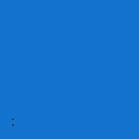
Со сценарием
С миниатюрами
С приложением
Игры-квесты
Книги-игры
Настольно-ролевые НРИ
Magic the Gathering
Для влюбленных
Застольные
Протекторы для игр
Игральные кости
Набор костей для НРИ
Аксессуары
Шашки
Домино
Русское Лото
Игра ГО
Маджонг
Подарочные сертификаты
УЦЕНКА
+
-
Шахматы
Шахматы недорогие
Шахматы резные