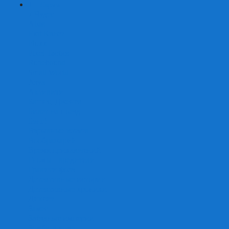
+
-
Серии
7 Чудес
Alias
Exit Квест
Fluxx
Pixel Tactics
Runebound
Small World
Азул
Активити
Башня, Дженга
Билет на поезд
Бэнг!
Взрывные котята
Воображарий
Время приключений
Гномы - вредители
Гравити фолз
Детективные истории
Детективные хроники
Диксит
Замес
Звёздные империи
Зомби в доме