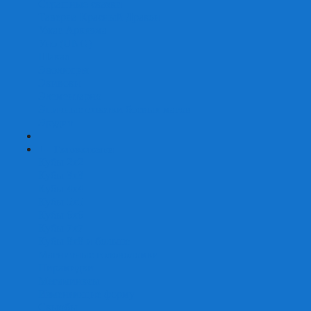
Страшные сказки
Таверна Красный Дракон
Ужас Аркхэма
Уно (UNO)
Шакал
Эволюция
Экивоки
Элементарно
Эпичные схватки боевых магов
Эрудит
+
-
Головоломки
Кубы 2х2
Кубы 3х3
Кубы 4x4
Кубы 5х5
Кубы 6х6
Кубы 7х7
Кубы 8х8 и больше
Магнитные головоломки
Пирамидки
Мегаминксы
Изменяющие форму
Скьюбы