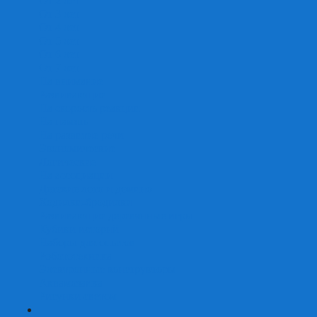
От 2 лет
От 3 лет
От 4 лет
От 5 лет
От 6 лет
От 7 лет
На внимание
Развивающие
На скорость реакции
На память
На развитие речи
Экономические
Логические
На ассоциации
Детские лото и домино
Ходилки-бродилки
Развивающие деревянные игры
Кубики историй
Наборы для опытов
Робототехника
Электронные конструкторы
Аквамозаика
Рисунки светом