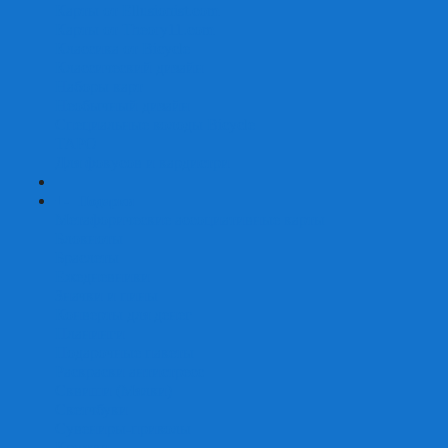
Карты от Ellusionist.com
Карты от Theory11.com
Классика от Bicycle
Классический дизайн
Наборы карт
Необычный дизайн
Специальные колоды Bicycle
ТАРО
Для фокусов и кардистри
+
-
Подарки
Метафорические ассоциативные карты
Блокноты
Браслеты
Ежедневники
Значки и пины
Конверты для денег
Планинги
Подарочные пакеты
Раскраски антистресс
Сквиши (Мялки)
Скетчбуки
Сувениры-приколы
Кружки