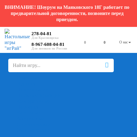
ВНИМАНИЕ! Шоурум на Маяковского 18Г работает по
предварительной договоренности, позвоните перед
приездом.
278-04-81
О нас
0
0
8-967-608-04-81
+
-
Настольные игры
Для компании
Для вечеринки
Семейные
В дорогу
На ассоциации
На скорость реакции
Кооперативные
На логику
Карточные
Абстрактные
Стратегические
Экономические
Для одного