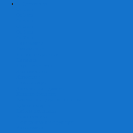
+
-
Детские игры
От 2 лет
От 3 лет
От 4 лет
От 5 лет
От 6 лет
От 7 лет
На внимание
Развивающие
На скорость реакции
На память
На развитие речи
Экономические
Логические
На ассоциации
Детские лото и домино
Ходилки-бродилки
Развивающие деревянные игры
Кубики историй
Наборы для опытов
Робототехника
Электронные конструкторы
Аквамозаика