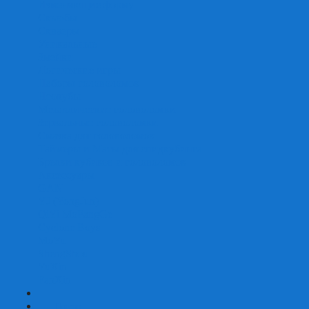
Изменяющие форму
Скьюбы
Скваеры
Уникальные
Змейки
Логические игры
Наборы головоломок
Неокубы
Металлические головоломки
Зеркальные головоломки
Смазка для головоломок
Таймеры и Маты для спидкубинга
Брелки кубиков и головоломок
Аксессуары
GAN
YJ (YongJun)
QiYi MoFangGe
Cyclone Boys
MoYu
ShengShou
YuXin
FanXin
+
-
Покер