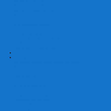
Из 100% пластика
Карты от Art of Play
Карты от Ellusionist.com
Карты от Theory11.com
Классика от Bicycle
Классический дизайн
Наборы карт
Необычный дизайн
Специальные колоды Bicycle
ТАРО
Для фокусов и кардистри
+
-
Подарки
Метафорические ассоциативные карты
Блокноты
Браслеты
Ежедневники
Значки и пины
Конверты для денег
Планинги
Подарочные пакеты
Раскраски антистресс
Сквиши (Мялки)
Скетчбуки