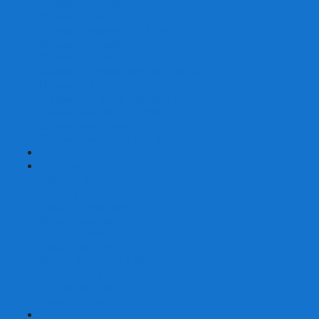
Шахматы недорогие
Шахматы резные
Шахматы турнирные Стаунтон
Шахматы из камня
Шахматы из металла
Шахматы из композитной смолы
Шахматы магнитные
Шахматы Шашки Нарды 3 в 1
Шахматные фигуры (без доски)
Шахматные доски (без фигур)
Шахматные ларцы (без фигур)
+
-
Нарды
Нарды с фотопечатью
Нарды резные
Нарды Армянские
Нарды кожаные
Нарды малые на 40
Нарды средние на 50
Нарды большие на 60
Фишки для нард
Зарики для нард
Сумки для нард