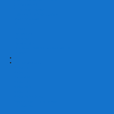
Соображарий
Страшные сказки
Таверна Красный Дракон
Ужас Аркхэма
Уно (UNO)
Шакал
Эволюция
Экивоки
Элементарно
Эпичные схватки боевых магов
Эрудит
+
-
Головоломки
Кубы 2х2
Кубы 3х3
Кубы 4x4
Кубы 5х5
Кубы 6х6
Кубы 7х7
Кубы 8х8 и больше
Магнитные головоломки
Пирамидки
Мегаминксы