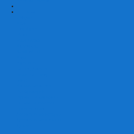
Рисунки светом
+
-
Серии
7 Чудес
Alias
Exit Квест
Fluxx
Pixel Tactics
Runebound
Small World
Азул
Активити
Башня, Дженга
Билет на поезд
Бэнг!
Взрывные котята
Воображарий
Время приключений
Гномы - вредители
Гравити фолз
Детективные истории
Детективные хроники
Диксит
Замес