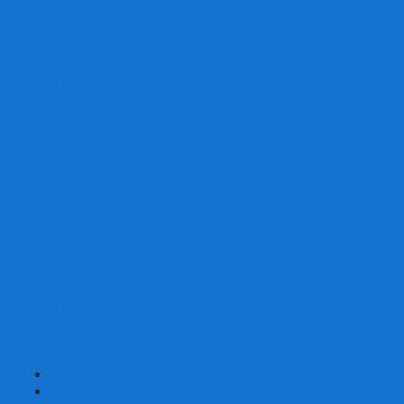
Дуэльные
Со сценарием
С миниатюрами
С приложением
Игры-квесты
Книги-игры
Настольно-ролевые НРИ
Magic the Gathering
Для влюбленных
Застольные
Протекторы для игр
Игральные кости
Набор костей для НРИ
Аксессуары
Шашки
Домино
Русское Лото
Игра ГО
Маджонг
Подарочные сертификаты
УЦЕНКА
+
-
Шахматы