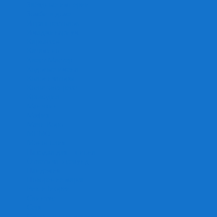
Звёздные империи
Зомби в доме
Игра престолов
Имаджинариум
Каркассон
Катамино
Квест Мастер
Кодовые имена
Колонизаторы
Кольт экспресс
Крокодил
Манчкин
Мафия
Мачи Коро
МЕМО
Монополия
Находка для шпиона
Ответь за 5 секунд
Пандемия
Покорение марса
Рик и Морти
Свинтус
Серп
Смертельные материалы