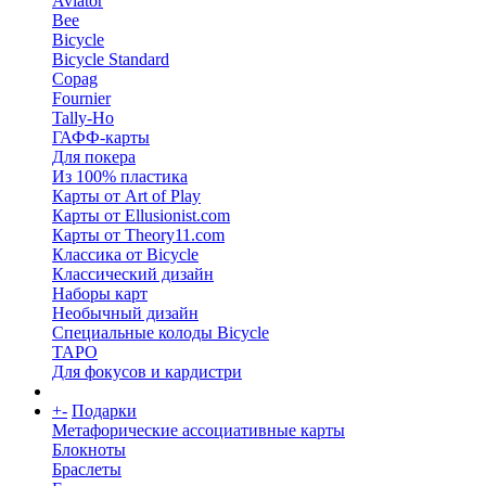
Aviator
Bee
Bicycle
Bicycle Standard
Copag
Fournier
Tally-Ho
ГАФФ-карты
Для покера
Из 100% пластика
Карты от Art of Play
Карты от Ellusionist.com
Карты от Theory11.com
Классика от Bicycle
Классический дизайн
Наборы карт
Необычный дизайн
Специальные колоды Bicycle
ТАРО
Для фокусов и кардистри
+
-
Подарки
Метафорические ассоциативные карты
Блокноты
Браслеты