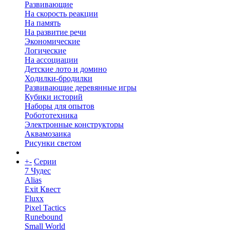
Развивающие
На скорость реакции
На память
На развитие речи
Экономические
Логические
На ассоциации
Детские лото и домино
Ходилки-бродилки
Развивающие деревянные игры
Кубики историй
Наборы для опытов
Робототехника
Электронные конструкторы
Аквамозаика
Рисунки светом
+
-
Серии
7 Чудес
Alias
Exit Квест
Fluxx
Pixel Tactics
Runebound
Small World