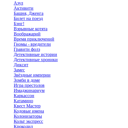
Азул
Активити
Башня, Дженга
Билет на поезд
Бэнг!
Взрывные котята
Воображарий
Время приключений
Гномы - вредители
Гравити фолз
Детективные истории
Детективные хроники
Диксит
Замес
Звёздные империи
Зомби в доме
Игра престолов
Имаджинариум
Каркассон
Катамино
Квест Мастер
Кодовые имена
Колонизаторы
Кольт экспресс
Крокодил