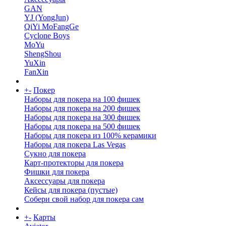
GAN
YJ (YongJun)
QiYi MoFangGe
Cyclone Boys
MoYu
ShengShou
YuXin
FanXin
+
-
Покер
Наборы для покера на 100 фишек
Наборы для покера на 200 фишек
Наборы для покера на 300 фишек
Наборы для покера на 500 фишек
Наборы для покера из 100% керамики
Наборы для покера Las Vegas
Сукно для покера
Карт-протекторы для покера
Фишки для покера
Аксессуары для покера
Кейсы для покера (пустые)
Собери свой набор для покера сам
+
-
Карты