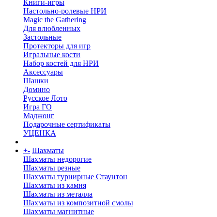
Книги-игры
Настольно-ролевые НРИ
Magic the Gathering
Для влюбленных
Застольные
Протекторы для игр
Игральные кости
Набор костей для НРИ
Аксессуары
Шашки
Домино
Русское Лото
Игра ГО
Маджонг
Подарочные сертификаты
УЦЕНКА
+
-
Шахматы
Шахматы недорогие
Шахматы резные
Шахматы турнирные Стаунтон
Шахматы из камня
Шахматы из металла
Шахматы из композитной смолы
Шахматы магнитные