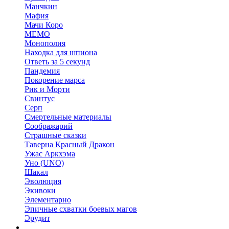
Манчкин
Мафия
Мачи Коро
МЕМО
Монополия
Находка для шпиона
Ответь за 5 секунд
Пандемия
Покорение марса
Рик и Морти
Свинтус
Серп
Смертельные материалы
Соображарий
Страшные сказки
Таверна Красный Дракон
Ужас Аркхэма
Уно (UNO)
Шакал
Эволюция
Экивоки
Элементарно
Эпичные схватки боевых магов
Эрудит