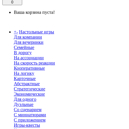
0
Ваша корзина пуста!
Каталог
+
-
Настольные игры
Для компании
Для вечеринки
Семейные
В дорогу
На ассоциации
На скорость реакции
Кооперативные
На логику
Карточные
Абстрактные
Стратегические
Экономические
Для одного
Дуэльные
Со сценарием
С миниатюрами
С приложением
Игры-квесты