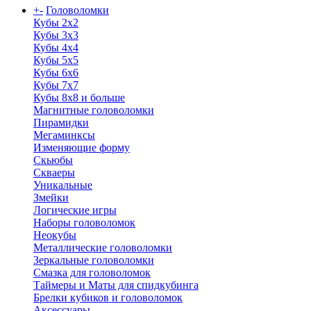
+
-
Головоломки
Кубы 2х2
Кубы 3х3
Кубы 4x4
Кубы 5х5
Кубы 6х6
Кубы 7х7
Кубы 8х8 и больше
Магнитные головоломки
Пирамидки
Мегаминксы
Изменяющие форму
Скьюбы
Скваеры
Уникальные
Змейки
Логические игры
Наборы головоломок
Неокубы
Металлические головоломки
Зеркальные головоломки
Смазка для головоломок
Таймеры и Маты для спидкубинга
Брелки кубиков и головоломок
Аксессуары