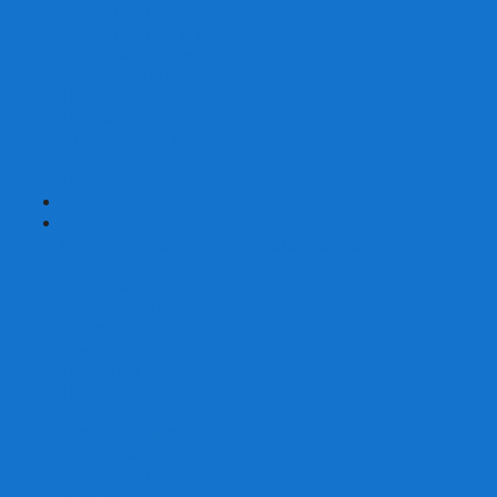
Карты от Ellusionist.com
Карты от Theory11.com
Классика от Bicycle
Классический дизайн
Наборы карт
Необычный дизайн
Специальные колоды Bicycle
ТАРО
Для фокусов и кардистри
+
-
Подарки
Метафорические ассоциативные карты
Блокноты
Браслеты
Ежедневники
Значки и пины
Конверты для денег
Планинги
Подарочные пакеты
Раскраски антистресс
Сквиши (Мялки)
Скетчбуки
Сувениры-приколы
Кружки