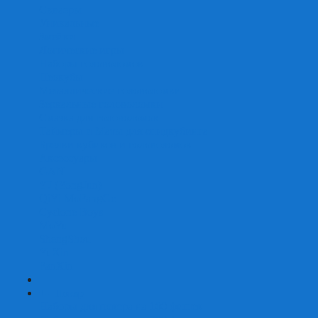
Скваеры
Уникальные
Змейки
Логические игры
Наборы головоломок
Неокубы
Металлические головоломки
Зеркальные головоломки
Смазка для головоломок
Таймеры и Маты для спидкубинга
Брелки кубиков и головоломок
Аксессуары
GAN
YJ (YongJun)
QiYi MoFangGe
Cyclone Boys
MoYu
ShengShou
YuXin
FanXin
+
-
Покер
Наборы для покера на 100 фишек