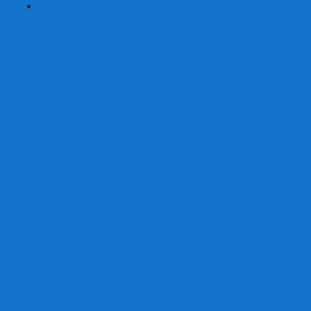
+
-
Серии
7 Чудес
Alias
Exit Квест
Fluxx
Pixel Tactics
Runebound
Small World
Азул
Активити
Башня, Дженга
Билет на поезд
Бэнг!
Взрывные котята
Воображарий
Время приключений
Гномы - вредители
Гравити фолз
Детективные истории
Детективные хроники
Диксит
Замес
Звёздные империи
Зомби в доме