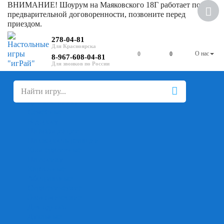
ВНИМАНИЕ! Шоурум на Маяковского 18Г работает по
Скидка
предварительной договоренности, позвоните перед
приездом.
278-04-81
О нас
0
0
8-967-608-04-81
+
-
Настольные игры
Для компании
Для вечеринки
Семейные
В дорогу
На ассоциации
На скорость реакции
Кооперативные
На логику
Карточные
Абстрактные
Стратегические
Экономические
Для одного
Дуэльные