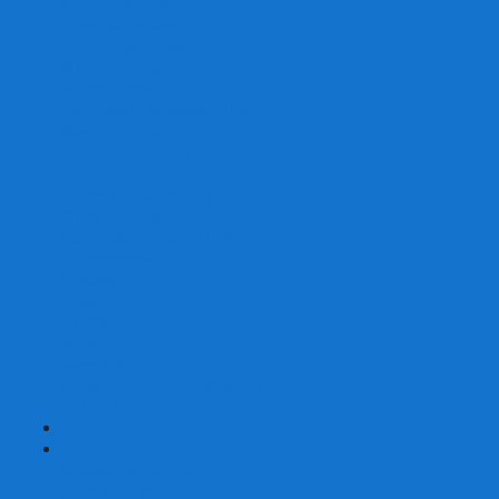
Со сценарием
С миниатюрами
С приложением
Игры-квесты
Книги-игры
Настольно-ролевые НРИ
Magic the Gathering
Для влюбленных
Застольные
Протекторы для игр
Игральные кости
Набор костей для НРИ
Аксессуары
Шашки
Домино
Русское Лото
Игра ГО
Маджонг
Подарочные сертификаты
УЦЕНКА
+
-
Шахматы
Шахматы недорогие
Шахматы резные