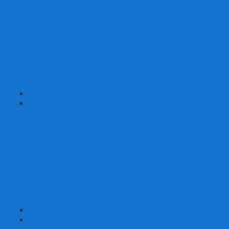
Шахматы турнирные Стаунтон
Шахматы из камня
Шахматы из металла
Шахматы из композитной смолы
Шахматы магнитные
Шахматы Шашки Нарды 3 в 1
Шахматные фигуры (без доски)
Шахматные доски (без фигур)
Шахматные ларцы (без фигур)
+
-
Нарды
Нарды с фотопечатью
Нарды резные
Нарды Армянские
Нарды кожаные
Нарды малые на 40
Нарды средние на 50
Нарды большие на 60
Фишки для нард
Зарики для нард
Сумки для нард
+
-
Детские игры