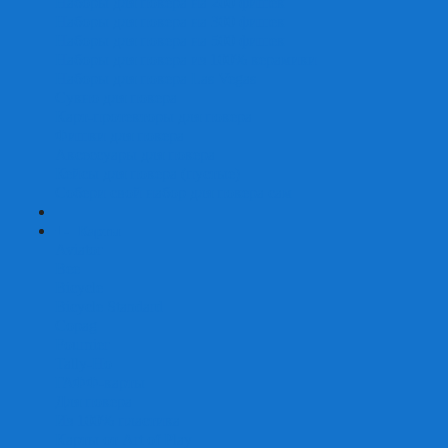
Наборы для покера на 200 фишек
Наборы для покера на 300 фишек
Наборы для покера на 500 фишек
Наборы для покера из 100% керамики
Наборы для покера Las Vegas
Сукно для покера
Карт-протекторы для покера
Фишки для покера
Аксессуары для покера
Кейсы для покера (пустые)
Собери свой набор для покера сам
+
-
Карты
Aviator
Bee
Bicycle
Bicycle Standard
Copag
Fournier
Tally-Ho
ГАФФ-карты
Для покера
Из 100% пластика
Карты от Art of Play