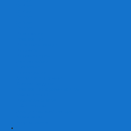
От 2 лет
От 3 лет
От 4 лет
От 5 лет
От 6 лет
От 7 лет
На внимание
Развивающие
На скорость реакции
На память
На развитие речи
Экономические
Логические
На ассоциации
Детские лото и домино
Ходилки-бродилки
Развивающие деревянные игры
Кубики историй
Наборы для опытов
Робототехника
Электронные конструкторы
Аквамозаика
Рисунки светом