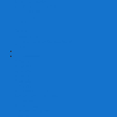
Страшные сказки
Таверна Красный Дракон
Ужас Аркхэма
Уно (UNO)
Шакал
Эволюция
Экивоки
Элементарно
Эпичные схватки боевых магов
Эрудит
+
-
Головоломки
Кубы 2х2
Кубы 3х3
Кубы 4x4
Кубы 5х5
Кубы 6х6
Кубы 7х7
Кубы 8х8 и больше
Магнитные головоломки
Пирамидки
Мегаминксы
Изменяющие форму
Скьюбы