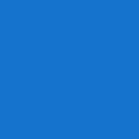
Игра престолов
Имаджинариум
Каркассон
Катамино
Квест Мастер
Кодовые имена
Колонизаторы
Кольт экспресс
Крокодил
Манчкин
Мафия
Мачи Коро
МЕМО
Монополия
Находка для шпиона
Ответь за 5 секунд
Пандемия
Покорение марса
Рик и Морти
Свинтус
Серп
Смертельные материалы
Соображарий