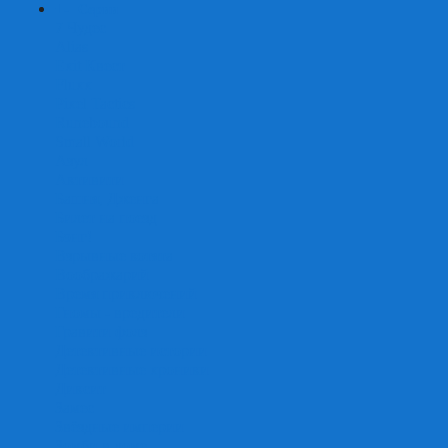
+
-
Серии
7 Чудес
Alias
Exit Квест
Fluxx
Pixel Tactics
Runebound
Small World
Азул
Активити
Башня, Дженга
Билет на поезд
Бэнг!
Взрывные котята
Воображарий
Время приключений
Гномы - вредители
Гравити фолз
Детективные истории
Детективные хроники
Диксит
Замес
Звёздные империи
Зомби в доме