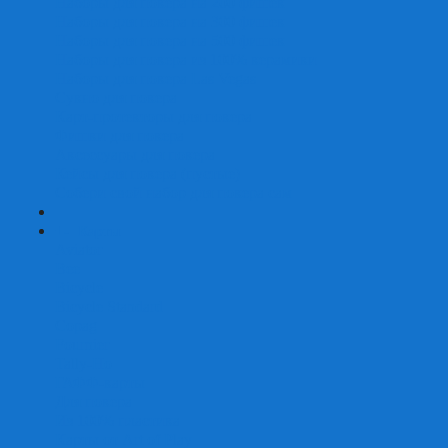
Наборы для покера на 200 фишек
Наборы для покера на 300 фишек
Наборы для покера на 500 фишек
Наборы для покера из 100% керамики
Наборы для покера Las Vegas
Сукно для покера
Карт-протекторы для покера
Фишки для покера
Аксессуары для покера
Кейсы для покера (пустые)
Собери свой набор для покера сам
+
-
Карты
Aviator
Bee
Bicycle
Bicycle Standard
Copag
Fournier
Tally-Ho
ГАФФ-карты
Для покера
Из 100% пластика
Карты от Art of Play