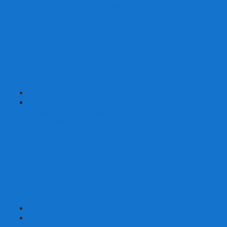
Шахматы турнирные Стаунтон
Шахматы из камня
Шахматы из металла
Шахматы из композитной смолы
Шахматы магнитные
Шахматы Шашки Нарды 3 в 1
Шахматные фигуры (без доски)
Шахматные доски (без фигур)
Шахматные ларцы (без фигур)
+
-
Нарды
Нарды с фотопечатью
Нарды резные
Нарды Армянские
Нарды кожаные
Нарды малые на 40
Нарды средние на 50
Нарды большие на 60
Фишки для нард
Зарики для нард
Сумки для нард
+
-
Детские игры