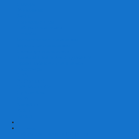
Скваеры
Уникальные
Змейки
Логические игры
Наборы головоломок
Неокубы
Металлические головоломки
Зеркальные головоломки
Смазка для головоломок
Таймеры и Маты для спидкубинга
Брелки кубиков и головоломок
Аксессуары
GAN
YJ (YongJun)
QiYi MoFangGe
Cyclone Boys
MoYu
ShengShou
YuXin
FanXin
+
-
Покер
Наборы для покера на 100 фишек