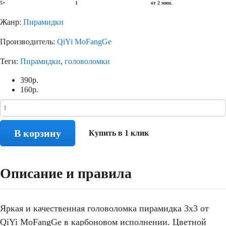
5+
1
от 2 мин.
Жанр:
Пирамидки
Производитель:
QiYi MoFangGe
Теги:
Пирамидки
,
головоломки
390
р.
160
р.
В корзину
Купить в 1 клик
Описание и правила
Яркая и качественная головоломка пирамидка 3х3 от
QiYi MoFangGe в карбоновом исполнении. Цветной