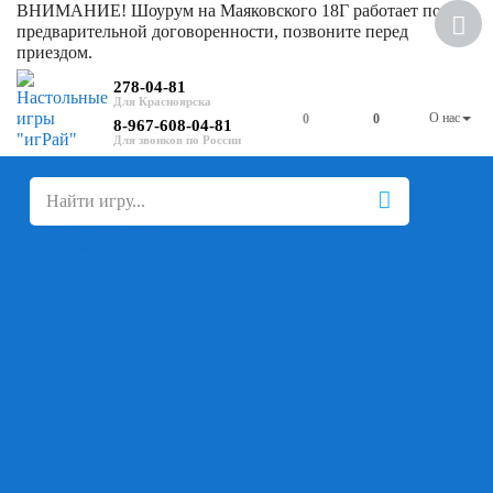
ВНИМАНИЕ! Шоурум на Маяковского 18Г работает по
Скидка
предварительной договоренности, позвоните перед
приездом.
278-04-81
О нас
0
0
8-967-608-04-81
+
-
Настольные игры
Для компании
Для вечеринки
Семейные
В дорогу
На ассоциации
На скорость реакции
Кооперативные
На логику
Карточные
Абстрактные
Стратегические
Экономические
Для одного
Дуэльные