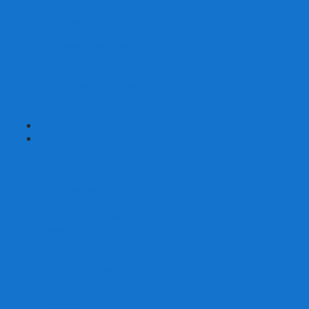
Карты от Ellusionist.com
Карты от Theory11.com
Классика от Bicycle
Классический дизайн
Наборы карт
Необычный дизайн
Специальные колоды Bicycle
ТАРО
Для фокусов и кардистри
+
-
Подарки
Метафорические ассоциативные карты
Блокноты
Браслеты
Ежедневники
Значки и пины
Конверты для денег
Планинги
Подарочные пакеты
Раскраски антистресс
Сквиши (Мялки)
Скетчбуки
Сувениры-приколы
Кружки