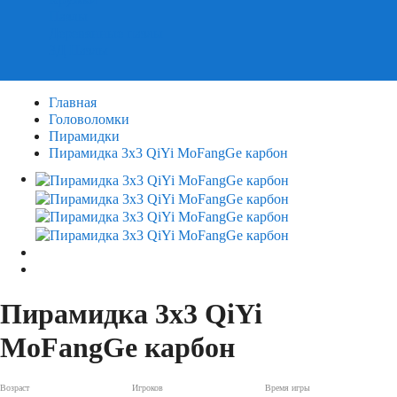
Пазлы
Деревянные пазлы
3Д Пазлы
Главная
Головоломки
Пирамидки
Пирамидка 3х3 QiYi MoFangGe карбон
Пирамидка 3х3 QiYi
MoFangGe карбон
Возраст
Игроков
Время игры