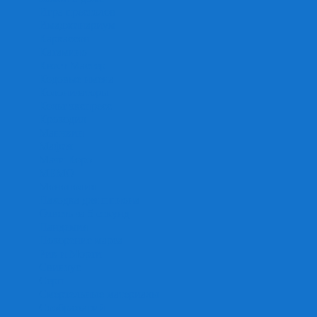
Игра престолов
Имаджинариум
Каркассон
Катамино
Квест Мастер
Кодовые имена
Колонизаторы
Кольт экспресс
Крокодил
Манчкин
Мафия
Мачи Коро
МЕМО
Монополия
Находка для шпиона
Ответь за 5 секунд
Пандемия
Покорение марса
Рик и Морти
Свинтус
Серп
Смертельные материалы
Соображарий