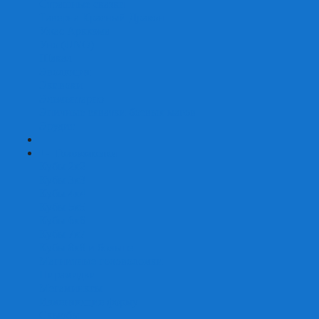
Страшные сказки
Таверна Красный Дракон
Ужас Аркхэма
Уно (UNO)
Шакал
Эволюция
Экивоки
Элементарно
Эпичные схватки боевых магов
Эрудит
+
-
Головоломки
Кубы 2х2
Кубы 3х3
Кубы 4x4
Кубы 5х5
Кубы 6х6
Кубы 7х7
Кубы 8х8 и больше
Магнитные головоломки
Пирамидки
Мегаминксы
Изменяющие форму
Скьюбы