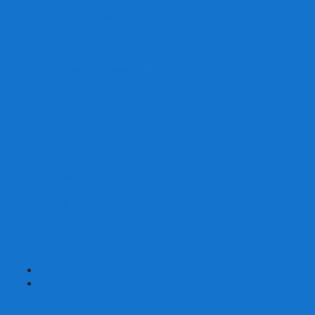
Со сценарием
С миниатюрами
С приложением
Игры-квесты
Книги-игры
Настольно-ролевые НРИ
Magic the Gathering
Для влюбленных
Застольные
Протекторы для игр
Игральные кости
Набор костей для НРИ
Аксессуары
Шашки
Домино
Русское Лото
Игра ГО
Маджонг
Подарочные сертификаты
УЦЕНКА
+
-
Шахматы
Шахматы недорогие
Шахматы резные