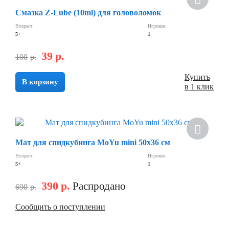
Смазка Z-Lube (10ml) для головоломок
Возраст
Игроков
5+
1
39
р.
100
р.
Купить
В корзину
в 1 клик
Скидка
Мат для спидкубинга MoYu mini 50х36 см
Возраст
Игроков
5+
1
390
р.
Распродано
690
р.
Сообщить о поступлении