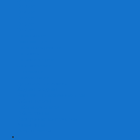
От 2 лет
От 3 лет
От 4 лет
От 5 лет
От 6 лет
От 7 лет
На внимание
Развивающие
На скорость реакции
На память
На развитие речи
Экономические
Логические
На ассоциации
Детские лото и домино
Ходилки-бродилки
Развивающие деревянные игры
Кубики историй
Наборы для опытов
Робототехника
Электронные конструкторы
Аквамозаика
Рисунки светом