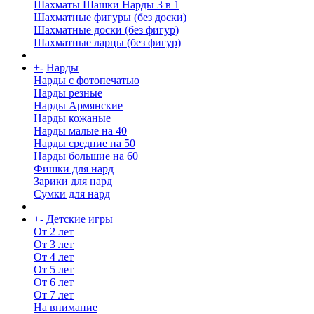
Шахматы Шашки Нарды 3 в 1
Шахматные фигуры (без доски)
Шахматные доски (без фигур)
Шахматные ларцы (без фигур)
+
-
Нарды
Нарды с фотопечатью
Нарды резные
Нарды Армянские
Нарды кожаные
Нарды малые на 40
Нарды средние на 50
Нарды большие на 60
Фишки для нард
Зарики для нард
Сумки для нард
+
-
Детские игры
От 2 лет
От 3 лет
От 4 лет
От 5 лет
От 6 лет
От 7 лет
На внимание