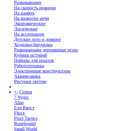
Развивающие
На скорость реакции
На память
На развитие речи
Экономические
Логические
На ассоциации
Детские лото и домино
Ходилки-бродилки
Развивающие деревянные игры
Кубики историй
Наборы для опытов
Робототехника
Электронные конструкторы
Аквамозаика
Рисунки светом
+
-
Серии
7 Чудес
Alias
Exit Квест
Fluxx
Pixel Tactics
Runebound
Small World