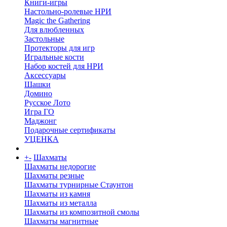
Книги-игры
Настольно-ролевые НРИ
Magic the Gathering
Для влюбленных
Застольные
Протекторы для игр
Игральные кости
Набор костей для НРИ
Аксессуары
Шашки
Домино
Русское Лото
Игра ГО
Маджонг
Подарочные сертификаты
УЦЕНКА
+
-
Шахматы
Шахматы недорогие
Шахматы резные
Шахматы турнирные Стаунтон
Шахматы из камня
Шахматы из металла
Шахматы из композитной смолы
Шахматы магнитные