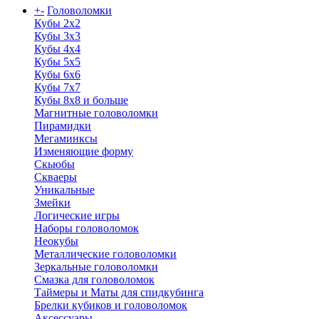
+
-
Головоломки
Кубы 2х2
Кубы 3х3
Кубы 4x4
Кубы 5х5
Кубы 6х6
Кубы 7х7
Кубы 8х8 и больше
Магнитные головоломки
Пирамидки
Мегаминксы
Изменяющие форму
Скьюбы
Скваеры
Уникальные
Змейки
Логические игры
Наборы головоломок
Неокубы
Металлические головоломки
Зеркальные головоломки
Смазка для головоломок
Таймеры и Маты для спидкубинга
Брелки кубиков и головоломок
Аксессуары