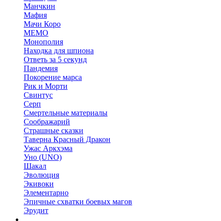
Манчкин
Мафия
Мачи Коро
МЕМО
Монополия
Находка для шпиона
Ответь за 5 секунд
Пандемия
Покорение марса
Рик и Морти
Свинтус
Серп
Смертельные материалы
Соображарий
Страшные сказки
Таверна Красный Дракон
Ужас Аркхэма
Уно (UNO)
Шакал
Эволюция
Экивоки
Элементарно
Эпичные схватки боевых магов
Эрудит