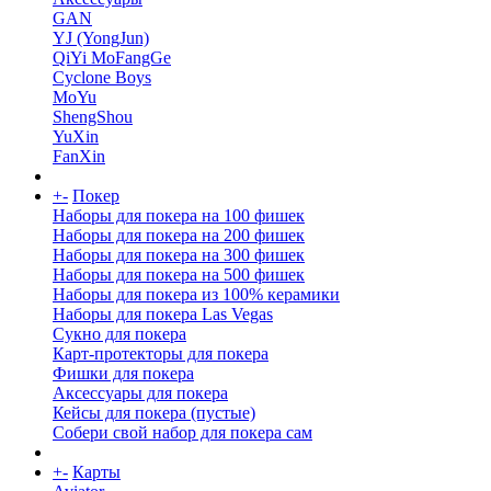
GAN
YJ (YongJun)
QiYi MoFangGe
Cyclone Boys
MoYu
ShengShou
YuXin
FanXin
+
-
Покер
Наборы для покера на 100 фишек
Наборы для покера на 200 фишек
Наборы для покера на 300 фишек
Наборы для покера на 500 фишек
Наборы для покера из 100% керамики
Наборы для покера Las Vegas
Сукно для покера
Карт-протекторы для покера
Фишки для покера
Аксессуары для покера
Кейсы для покера (пустые)
Собери свой набор для покера сам
+
-
Карты