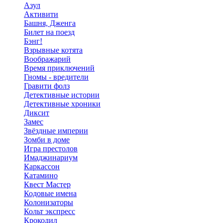
Азул
Активити
Башня, Дженга
Билет на поезд
Бэнг!
Взрывные котята
Воображарий
Время приключений
Гномы - вредители
Гравити фолз
Детективные истории
Детективные хроники
Диксит
Замес
Звёздные империи
Зомби в доме
Игра престолов
Имаджинариум
Каркассон
Катамино
Квест Мастер
Кодовые имена
Колонизаторы
Кольт экспресс
Крокодил