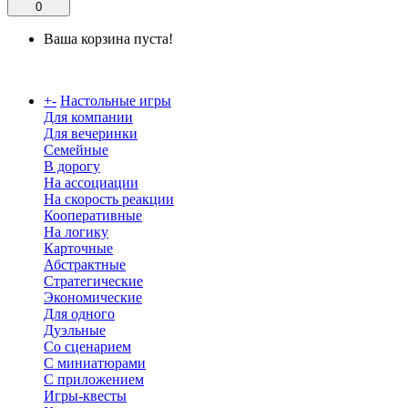
0
Ваша корзина пуста!
Каталог
+
-
Настольные игры
Для компании
Для вечеринки
Семейные
В дорогу
На ассоциации
На скорость реакции
Кооперативные
На логику
Карточные
Абстрактные
Стратегические
Экономические
Для одного
Дуэльные
Со сценарием
С миниатюрами
С приложением
Игры-квесты