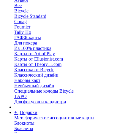
Aviator
Bee
Bicycle
Bicycle Standard
Copag
Fournier
Tally-Ho
ГАФФ-карты
Для покера
Из 100% пластика
Карты от Art of Play
Карты от Ellusionist.com
Карты от Theory11.com
Классика от Bicycle
Классический дизайн
Наборы карт
Необычный дизайн
Специальные колоды Bicycle
ТАРО
Для фокусов и кардистри
+
-
Подарки
Метафорические ассоциативные карты
Блокноты
Браслеты