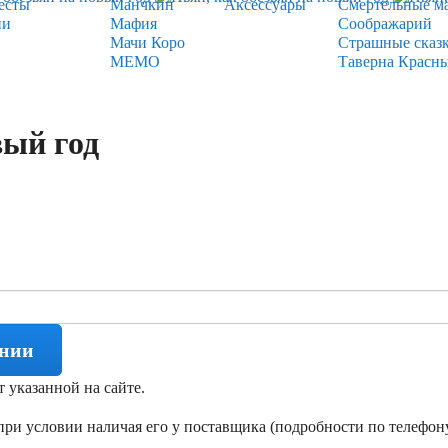
есты
Манчкин
Аксессуары
Смертельные м
ии
Мафия
Соображарий
Мачи Коро
Страшные сказ
МЕМО
Таверна Красн
вый год
ении
т указанной на сайте.
ри условии наличая его у поставщика (подробности по телефону