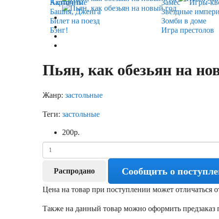
Карточные
Активити
Замес
Игры-кв
Башня, Дженга
Звёздные импер
Билет на поезд
Зомби в доме
Бэнг!
Игра престолов
Пьян, как обезьян на но
Жанр:
застольные
Теги:
застольные
200
р.
Сообщить о поступл
Распродано
Цена на товар при поступлении может отличаться о
Также на данный товар можно оформить предзаказ п