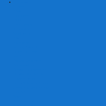
+
-
Серии
7 Чудес
Alias
Exit Квест
Fluxx
Pixel Tactics
Runebound
Small World
Азул
Активити
Башня, Дженга
Билет на поезд
Бэнг!
Взрывные котята
Воображарий
Время приключений
Гномы - вредители
Гравити фолз
Детективные истории
Детективные хроники
Диксит
Замес
Звёздные империи
Зомби в доме