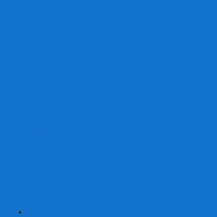
От 2 лет
От 3 лет
От 4 лет
От 5 лет
От 6 лет
От 7 лет
На внимание
Развивающие
На скорость реакции
На память
На развитие речи
Экономические
Логические
На ассоциации
Детские лото и домино
Ходилки-бродилки
Развивающие деревянные игры
Кубики историй
Наборы для опытов
Робототехника
Электронные конструкторы
Аквамозаика
Рисунки светом