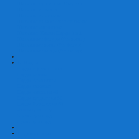
Шахматы турнирные Стаунтон
Шахматы из камня
Шахматы из металла
Шахматы из композитной смолы
Шахматы магнитные
Шахматы Шашки Нарды 3 в 1
Шахматные фигуры (без доски)
Шахматные доски (без фигур)
Шахматные ларцы (без фигур)
+
-
Нарды
Нарды с фотопечатью
Нарды резные
Нарды Армянские
Нарды кожаные
Нарды малые на 40
Нарды средние на 50
Нарды большие на 60
Фишки для нард
Зарики для нард
Сумки для нард
+
-
Детские игры