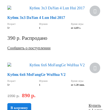
Хит
Кубик 3х3 DaYan 4 Lun Hui 2017
Возраст
Игроков
Время игры
5+
1
от 4,69 c.
390
р.
Распродано
Сообщить о поступлении
Кубик 6х6 MoFangGe WuHua V2
Возраст
Игроков
Время игры
5+
1
от 1.20 мин.
890
р.
1990
р.
Купить
В корзину