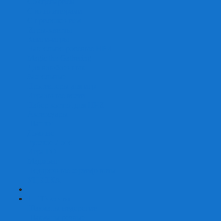
Со сценарием
С миниатюрами
С приложением
Игры-квесты
Книги-игры
Настольно-ролевые НРИ
Magic the Gathering
Для влюбленных
Застольные
Протекторы для игр
Игральные кости
Набор костей для НРИ
Аксессуары
Шашки
Домино
Русское Лото
Игра ГО
Маджонг
Подарочные сертификаты
УЦЕНКА
+
-
Шахматы
Шахматы недорогие
Шахматы резные