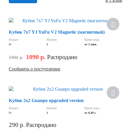
в 1 клик
Кубик 7х7 YJ YuFu V2 Magnetic (магнитный)
Возраст
Игроков
Время игры
5+
1
от 2 мин.
1090
р.
Распродано
1990
р.
Сообщить о поступлении
Кубик 2х2 Guanpo upgraded version
Возраст
Игроков
Время игры
5+
1
от 0,49 c.
290
р.
Распродано