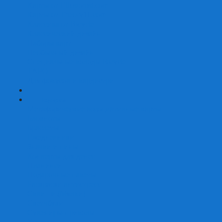
Карты от Ellusionist.com
Карты от Theory11.com
Классика от Bicycle
Классический дизайн
Наборы карт
Необычный дизайн
Специальные колоды Bicycle
ТАРО
Для фокусов и кардистри
+
-
Подарки
Метафорические ассоциативные карты
Блокноты
Браслеты
Ежедневники
Значки и пины
Конверты для денег
Планинги
Подарочные пакеты
Раскраски антистресс
Сквиши (Мялки)
Скетчбуки
Сувениры-приколы
Кружки