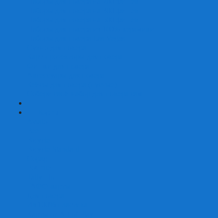
Наборы для покера на 200 фишек
Наборы для покера на 300 фишек
Наборы для покера на 500 фишек
Наборы для покера из 100% керамики
Наборы для покера Las Vegas
Сукно для покера
Карт-протекторы для покера
Фишки для покера
Аксессуары для покера
Кейсы для покера (пустые)
Собери свой набор для покера сам
+
-
Карты
Aviator
Bee
Bicycle
Bicycle Standard
Copag
Fournier
Tally-Ho
ГАФФ-карты
Для покера
Из 100% пластика
Карты от Art of Play