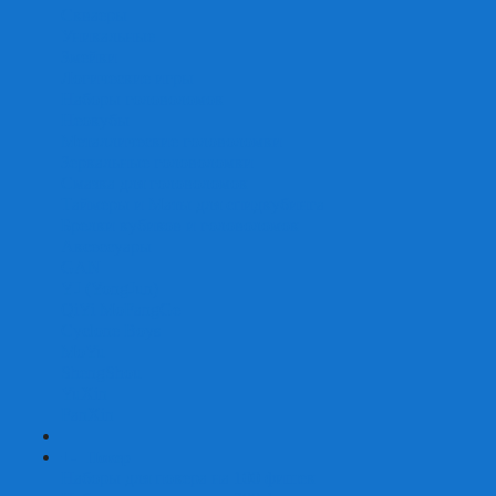
Скваеры
Уникальные
Змейки
Логические игры
Наборы головоломок
Неокубы
Металлические головоломки
Зеркальные головоломки
Смазка для головоломок
Таймеры и Маты для спидкубинга
Брелки кубиков и головоломок
Аксессуары
GAN
YJ (YongJun)
QiYi MoFangGe
Cyclone Boys
MoYu
ShengShou
YuXin
FanXin
+
-
Покер
Наборы для покера на 100 фишек