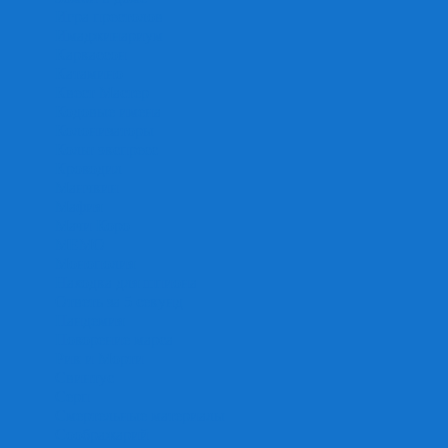
Игра престолов
Имаджинариум
Каркассон
Катамино
Квест Мастер
Кодовые имена
Колонизаторы
Кольт экспресс
Крокодил
Манчкин
Мафия
Мачи Коро
МЕМО
Монополия
Находка для шпиона
Ответь за 5 секунд
Пандемия
Покорение марса
Рик и Морти
Свинтус
Серп
Смертельные материалы
Соображарий