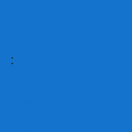
Страшные сказки
Таверна Красный Дракон
Ужас Аркхэма
Уно (UNO)
Шакал
Эволюция
Экивоки
Элементарно
Эпичные схватки боевых магов
Эрудит
+
-
Головоломки
Кубы 2х2
Кубы 3х3
Кубы 4x4
Кубы 5х5
Кубы 6х6
Кубы 7х7
Кубы 8х8 и больше
Магнитные головоломки
Пирамидки
Мегаминксы
Изменяющие форму
Скьюбы