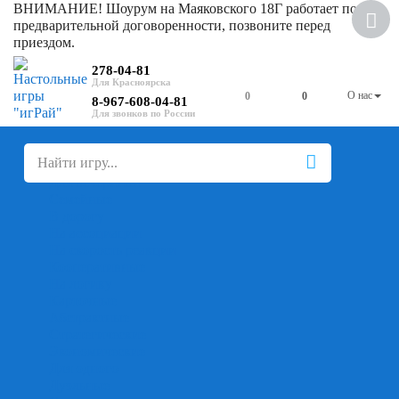
ВНИМАНИЕ! Шоурум на Маяковского 18Г работает по
предварительной договоренности, позвоните перед
приездом.
278-04-81
О нас
0
0
8-967-608-04-81
+
-
Настольные игры
Для компании
Для вечеринки
Семейные
В дорогу
На ассоциации
На скорость реакции
Кооперативные
На логику
Карточные
Абстрактные
Стратегические
Экономические
Для одного
Дуэльные