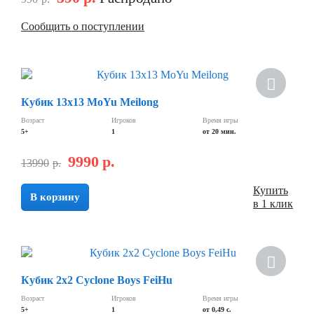
Сообщить о поступлении
Кубик 13х13 MoYu Meilong
Возраст
Игроков
Время игры
5+
1
от 20 мин.
9990
р.
13990
р.
Купить
В корзину
в 1 клик
Кубик 2х2 Cyclone Boys FeiHu
Возраст
Игроков
Время игры
5+
1
от 0,49 c.