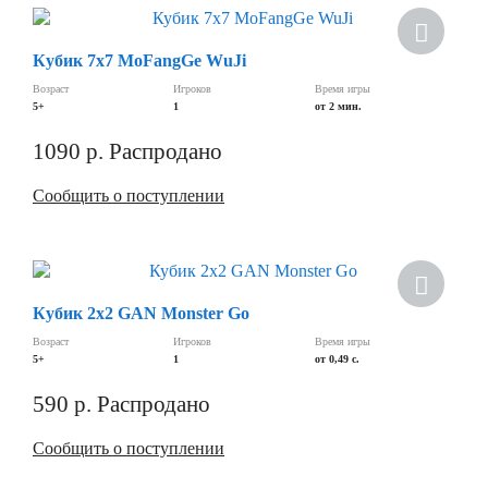
Кубик 7х7 MoFangGe WuJi
Возраст
Игроков
Время игры
5+
1
от 2 мин.
1090
р.
Распродано
Сообщить о поступлении
Новинка
Кубик 2х2 GAN Monster Go
Возраст
Игроков
Время игры
5+
1
от 0,49 с.
590
р.
Распродано
Сообщить о поступлении