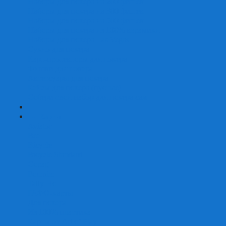
Наборы для покера на 200 фишек
Наборы для покера на 300 фишек
Наборы для покера на 500 фишек
Наборы для покера из 100% керамики
Наборы для покера Las Vegas
Сукно для покера
Карт-протекторы для покера
Фишки для покера
Аксессуары для покера
Кейсы для покера (пустые)
Собери свой набор для покера сам
+
-
Карты
Aviator
Bee
Bicycle
Bicycle Standard
Copag
Fournier
Tally-Ho
ГАФФ-карты
Для покера
Из 100% пластика
Карты от Art of Play