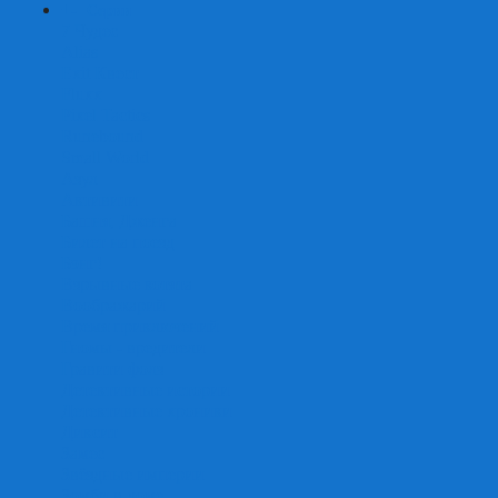
+
-
Серии
7 Чудес
Alias
Exit Квест
Fluxx
Pixel Tactics
Runebound
Small World
Азул
Активити
Башня, Дженга
Билет на поезд
Бэнг!
Взрывные котята
Воображарий
Время приключений
Гномы - вредители
Гравити фолз
Детективные истории
Детективные хроники
Диксит
Замес
Звёздные империи
Зомби в доме