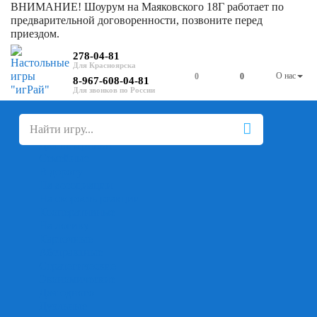
ВНИМАНИЕ! Шоурум на Маяковского 18Г работает по
предварительной договоренности, позвоните перед
приездом.
278-04-81
О нас
0
0
8-967-608-04-81
+
-
Настольные игры
Для компании
Для вечеринки
Семейные
В дорогу
На ассоциации
На скорость реакции
Кооперативные
На логику
Карточные
Абстрактные
Стратегические
Экономические
Для одного
Дуэльные