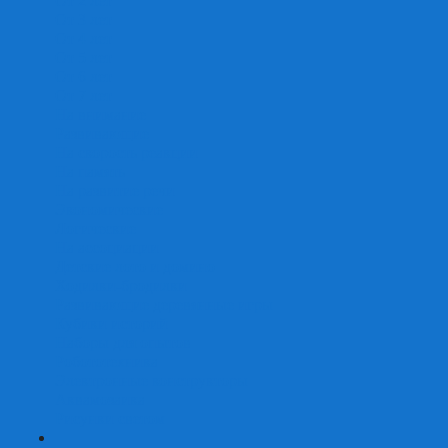
От 2 лет
От 3 лет
От 4 лет
От 5 лет
От 6 лет
От 7 лет
На внимание
Развивающие
На скорость реакции
На память
На развитие речи
Экономические
Логические
На ассоциации
Детские лото и домино
Ходилки-бродилки
Развивающие деревянные игры
Кубики историй
Наборы для опытов
Робототехника
Электронные конструкторы
Аквамозаика
Рисунки светом