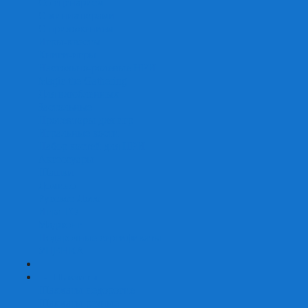
Со сценарием
С миниатюрами
С приложением
Игры-квесты
Книги-игры
Настольно-ролевые НРИ
Magic the Gathering
Для влюбленных
Застольные
Протекторы для игр
Игральные кости
Набор костей для НРИ
Аксессуары
Шашки
Домино
Русское Лото
Игра ГО
Маджонг
Подарочные сертификаты
УЦЕНКА
+
-
Шахматы
Шахматы недорогие
Шахматы резные