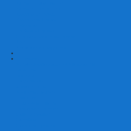
Карты от Ellusionist.com
Карты от Theory11.com
Классика от Bicycle
Классический дизайн
Наборы карт
Необычный дизайн
Специальные колоды Bicycle
ТАРО
Для фокусов и кардистри
+
-
Подарки
Метафорические ассоциативные карты
Блокноты
Браслеты
Ежедневники
Значки и пины
Конверты для денег
Планинги
Подарочные пакеты
Раскраски антистресс
Сквиши (Мялки)
Скетчбуки
Сувениры-приколы
Кружки