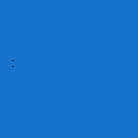
Страшные сказки
Таверна Красный Дракон
Ужас Аркхэма
Уно (UNO)
Шакал
Эволюция
Экивоки
Элементарно
Эпичные схватки боевых магов
Эрудит
+
-
Головоломки
Кубы 2х2
Кубы 3х3
Кубы 4x4
Кубы 5х5
Кубы 6х6
Кубы 7х7
Кубы 8х8 и больше
Магнитные головоломки
Пирамидки
Мегаминксы
Изменяющие форму
Скьюбы