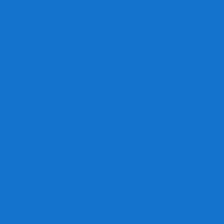
Игра престолов
Имаджинариум
Каркассон
Катамино
Квест Мастер
Кодовые имена
Колонизаторы
Кольт экспресс
Крокодил
Манчкин
Мафия
Мачи Коро
МЕМО
Монополия
Находка для шпиона
Ответь за 5 секунд
Пандемия
Покорение марса
Рик и Морти
Свинтус
Серп
Смертельные материалы
Соображарий