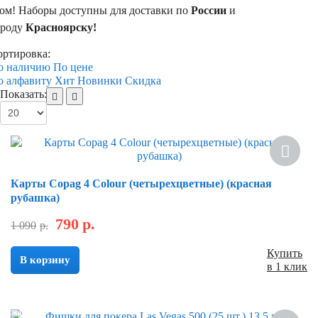
том! Наборы доступны для доставки по
России
и
ороду
Красноярску!
ортировка:
о наличию
По цене
о алфавиту
Хит
Новинки
Скидка
Показать:
Хит
Скидка
Карты Copag 4 Colour (четырехцветные) (красная
рубашка)
790
р.
1 090
р.
Купить
В корзину
в 1 клик
Скидка