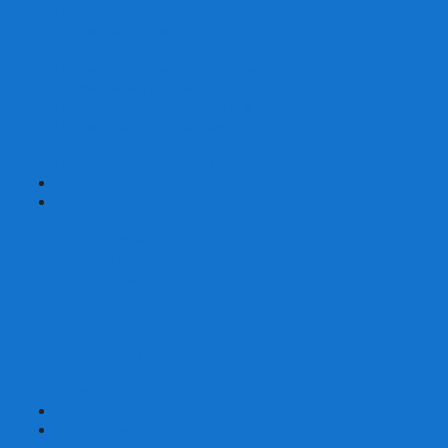
Шахматы турнирные Стаунтон
Шахматы из камня
Шахматы из металла
Шахматы из композитной смолы
Шахматы магнитные
Шахматы Шашки Нарды 3 в 1
Шахматные фигуры (без доски)
Шахматные доски (без фигур)
Шахматные ларцы (без фигур)
+
-
Нарды
Нарды с фотопечатью
Нарды резные
Нарды Армянские
Нарды кожаные
Нарды малые на 40
Нарды средние на 50
Нарды большие на 60
Фишки для нард
Зарики для нард
Сумки для нард
+
-
Детские игры