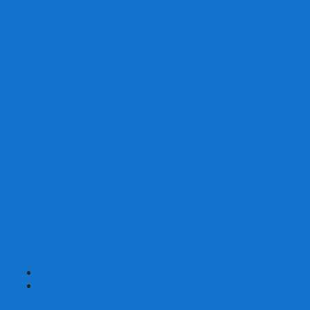
Скваеры
Уникальные
Змейки
Логические игры
Наборы головоломок
Неокубы
Металлические головоломки
Зеркальные головоломки
Смазка для головоломок
Таймеры и Маты для спидкубинга
Брелки кубиков и головоломок
Аксессуары
GAN
YJ (YongJun)
QiYi MoFangGe
Cyclone Boys
MoYu
ShengShou
YuXin
FanXin
+
-
Покер
Наборы для покера на 100 фишек