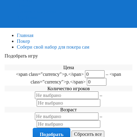
Пазлы
Деревянные пазлы
3Д Пазлы
Главная
Покер
Собери свой набор для покера сам
Подобрать игру
Фильтр по категориям
Цена
<span class="currency">р.</span>
–
<span
class="currency">р.</span>
Количество игроков
–
Возраст
–