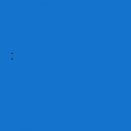
Карты от Ellusionist.com
Карты от Theory11.com
Классика от Bicycle
Классический дизайн
Наборы карт
Необычный дизайн
Специальные колоды Bicycle
ТАРО
Для фокусов и кардистри
+
-
Подарки
Метафорические ассоциативные карты
Блокноты
Браслеты
Ежедневники
Значки и пины
Конверты для денег
Планинги
Подарочные пакеты
Раскраски антистресс
Сквиши (Мялки)
Скетчбуки
Сувениры-приколы
Кружки