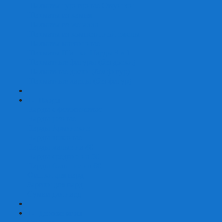
Шахматы турнирные Стаунтон
Шахматы из камня
Шахматы из металла
Шахматы из композитной смолы
Шахматы магнитные
Шахматы Шашки Нарды 3 в 1
Шахматные фигуры (без доски)
Шахматные доски (без фигур)
Шахматные ларцы (без фигур)
+
-
Нарды
Нарды с фотопечатью
Нарды резные
Нарды Армянские
Нарды кожаные
Нарды малые на 40
Нарды средние на 50
Нарды большие на 60
Фишки для нард
Зарики для нард
Сумки для нард
+
-
Детские игры