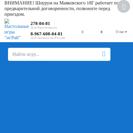
ВНИМАНИЕ! Шоурум на Маяковского 18Г работает по
Скидка
предварительной договоренности, позвоните перед
приездом.
278-04-81
О нас
0
0
8-967-608-04-81
+
-
Настольные игры
Для компании
Для вечеринки
Семейные
В дорогу
На ассоциации
На скорость реакции
Кооперативные
На логику
Карточные
Абстрактные
Стратегические
Экономические
Для одного
Дуэльные