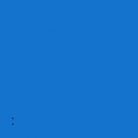
Со сценарием
С миниатюрами
С приложением
Игры-квесты
Книги-игры
Настольно-ролевые НРИ
Magic the Gathering
Для влюбленных
Застольные
Протекторы для игр
Игральные кости
Набор костей для НРИ
Аксессуары
Шашки
Домино
Русское Лото
Игра ГО
Маджонг
Подарочные сертификаты
УЦЕНКА
+
-
Шахматы
Шахматы недорогие
Шахматы резные