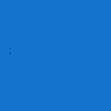
Страшные сказки
Таверна Красный Дракон
Ужас Аркхэма
Уно (UNO)
Шакал
Эволюция
Экивоки
Элементарно
Эпичные схватки боевых магов
Эрудит
+
-
Головоломки
Кубы 2х2
Кубы 3х3
Кубы 4x4
Кубы 5х5
Кубы 6х6
Кубы 7х7
Кубы 8х8 и больше
Магнитные головоломки
Пирамидки
Мегаминксы
Изменяющие форму
Скьюбы