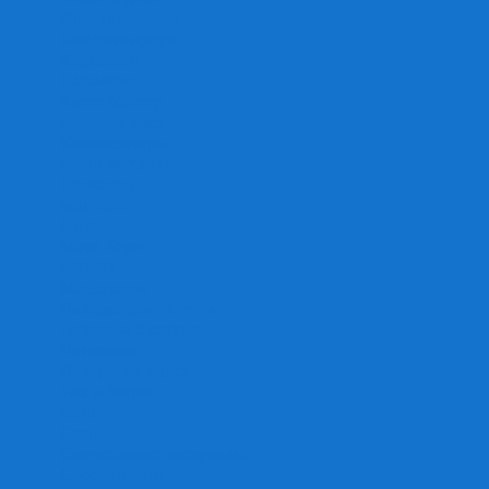
Игра престолов
Имаджинариум
Каркассон
Катамино
Квест Мастер
Кодовые имена
Колонизаторы
Кольт экспресс
Крокодил
Манчкин
Мафия
Мачи Коро
МЕМО
Монополия
Находка для шпиона
Ответь за 5 секунд
Пандемия
Покорение марса
Рик и Морти
Свинтус
Серп
Смертельные материалы
Соображарий