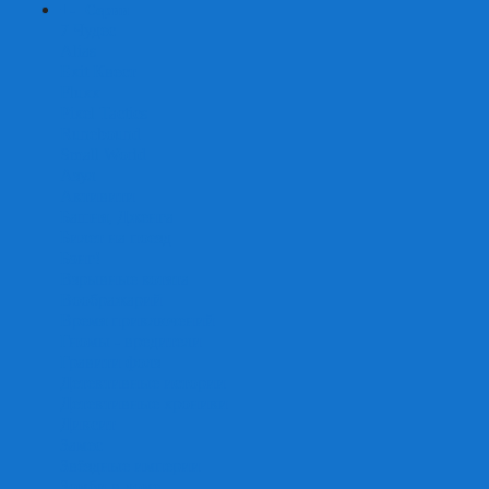
+
-
Серии
7 Чудес
Alias
Exit Квест
Fluxx
Pixel Tactics
Runebound
Small World
Азул
Активити
Башня, Дженга
Билет на поезд
Бэнг!
Взрывные котята
Воображарий
Время приключений
Гномы - вредители
Гравити фолз
Детективные истории
Детективные хроники
Диксит
Замес
Звёздные империи
Зомби в доме