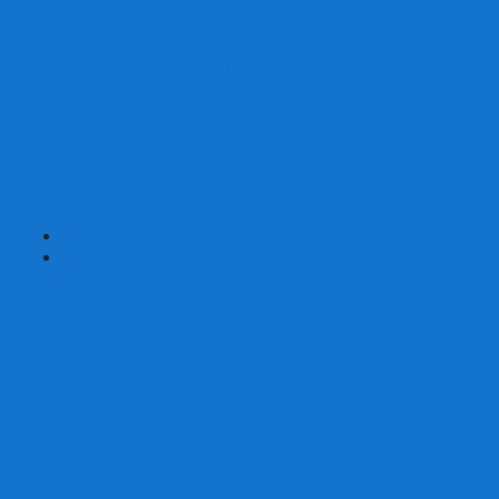
Наборы для покера на 200 фишек
Наборы для покера на 300 фишек
Наборы для покера на 500 фишек
Наборы для покера из 100% керамики
Наборы для покера Las Vegas
Сукно для покера
Карт-протекторы для покера
Фишки для покера
Аксессуары для покера
Кейсы для покера (пустые)
Собери свой набор для покера сам
+
-
Карты
Aviator
Bee
Bicycle
Bicycle Standard
Copag
Fournier
Tally-Ho
ГАФФ-карты
Для покера
Из 100% пластика
Карты от Art of Play