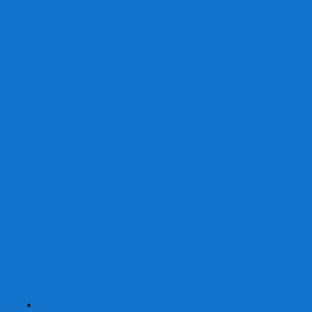
От 2 лет
От 3 лет
От 4 лет
От 5 лет
От 6 лет
От 7 лет
На внимание
Развивающие
На скорость реакции
На память
На развитие речи
Экономические
Логические
На ассоциации
Детские лото и домино
Ходилки-бродилки
Развивающие деревянные игры
Кубики историй
Наборы для опытов
Робототехника
Электронные конструкторы
Аквамозаика
Рисунки светом