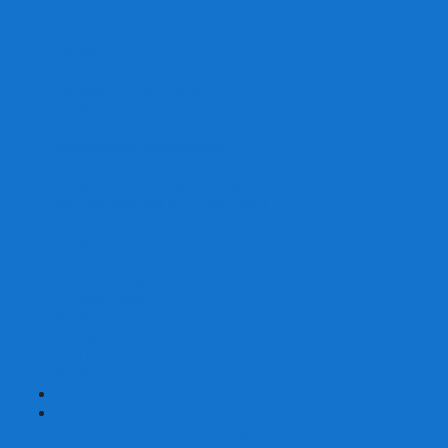
Скваеры
Уникальные
Змейки
Логические игры
Наборы головоломок
Неокубы
Металлические головоломки
Зеркальные головоломки
Смазка для головоломок
Таймеры и Маты для спидкубинга
Брелки кубиков и головоломок
Аксессуары
GAN
YJ (YongJun)
QiYi MoFangGe
Cyclone Boys
MoYu
ShengShou
YuXin
FanXin
+
-
Покер
Наборы для покера на 100 фишек