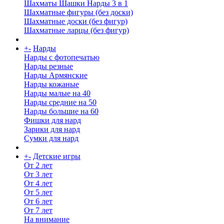
Шахматы Шашки Нарды 3 в 1
Шахматные фигуры (без доски)
Шахматные доски (без фигур)
Шахматные ларцы (без фигур)
+
-
Нарды
Нарды с фотопечатью
Нарды резные
Нарды Армянские
Нарды кожаные
Нарды малые на 40
Нарды средние на 50
Нарды большие на 60
Фишки для нард
Зарики для нард
Сумки для нард
+
-
Детские игры
От 2 лет
От 3 лет
От 4 лет
От 5 лет
От 6 лет
От 7 лет
На внимание