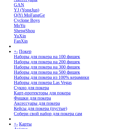
GAN
YJ (YongJun)
QiYi MoFangGe
Cyclone Boys
MoYu
ShengShou
YuXin
FanXin
+
-
Покер
Наборы для покера на 100 фишек
Наборы для покера на 200 фишек
Наборы для покера на 300 фишек
Наборы для покера на 500 фишек
Наборы для покера из 100% керамики
Наборы для покера Las Vegas
Сукно для покера
Карт-протекторы для покера
Фишки для покера
Аксессуары для покера
Кейсы для покера (пустые)
Собери свой набор для покера сам
+
-
Карты