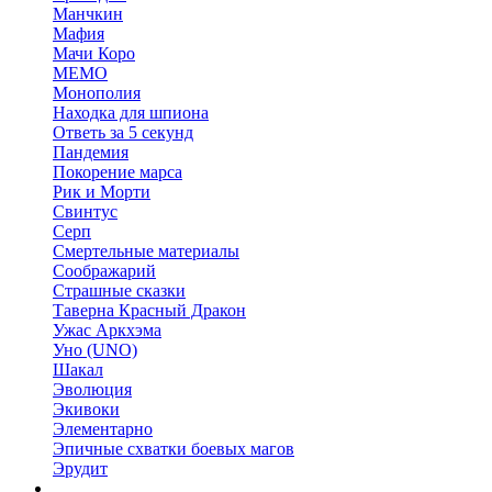
Манчкин
Мафия
Мачи Коро
МЕМО
Монополия
Находка для шпиона
Ответь за 5 секунд
Пандемия
Покорение марса
Рик и Морти
Свинтус
Серп
Смертельные материалы
Соображарий
Страшные сказки
Таверна Красный Дракон
Ужас Аркхэма
Уно (UNO)
Шакал
Эволюция
Экивоки
Элементарно
Эпичные схватки боевых магов
Эрудит