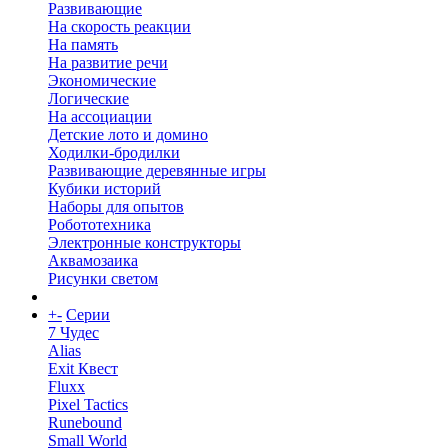
Развивающие
На скорость реакции
На память
На развитие речи
Экономические
Логические
На ассоциации
Детские лото и домино
Ходилки-бродилки
Развивающие деревянные игры
Кубики историй
Наборы для опытов
Робототехника
Электронные конструкторы
Аквамозаика
Рисунки светом
+
-
Серии
7 Чудес
Alias
Exit Квест
Fluxx
Pixel Tactics
Runebound
Small World