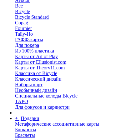
Aviator
Bee
Bicycle
Bicycle Standard
Copag
Fournier
Tally-Ho
ГАФФ-карты
Для покера
Из 100% пластика
Карты от Art of Play
Карты от Ellusionist.com
Карты от Theory11.com
Классика от Bicycle
Классический дизайн
Наборы карт
Необычный дизайн
Специальные колоды Bicycle
ТАРО
Для фокусов и кардистри
+
-
Подарки
Метафорические ассоциативные карты
Блокноты
Браслеты