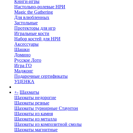
Книги-игры
Настольно-ролевые НРИ
Magic the Gathering
Для влюбленных
Застольные
Протекторы для игр
Игральные кости
Набор костей для НРИ
Аксессуары
Шашки
Домино
Русское Лото
Игра ГО
Маджонг
Подарочные сертификаты
УЦЕНКА
+
-
Шахматы
Шахматы недорогие
Шахматы резные
Шахматы турнирные Стаунтон
Шахматы из камня
Шахматы из металла
Шахматы из композитной смолы
Шахматы магнитные