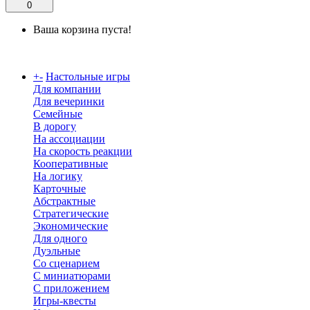
0
Ваша корзина пуста!
Каталог
+
-
Настольные игры
Для компании
Для вечеринки
Семейные
В дорогу
На ассоциации
На скорость реакции
Кооперативные
На логику
Карточные
Абстрактные
Стратегические
Экономические
Для одного
Дуэльные
Со сценарием
С миниатюрами
С приложением
Игры-квесты