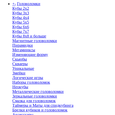
+
-
Головоломки
Кубы 2х2
Кубы 3х3
Кубы 4x4
Кубы 5х5
Кубы 6х6
Кубы 7х7
Кубы 8х8 и больше
Магнитные головоломки
Пирамидки
Мегаминксы
Изменяющие форму
Скьюбы
Скваеры
Уникальные
Змейки
Логические игры
Наборы головоломок
Неокубы
Металлические головоломки
Зеркальные головоломки
Смазка для головоломок
Таймеры и Маты для спидкубинга
Брелки кубиков и головоломок
Аксессуары