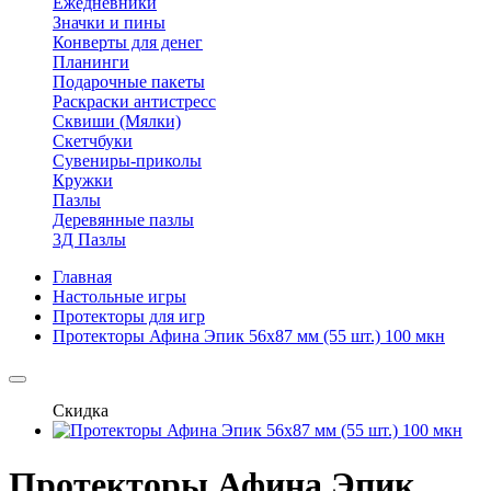
Ежедневники
Значки и пины
Конверты для денег
Планинги
Подарочные пакеты
Раскраски антистресс
Сквиши (Мялки)
Скетчбуки
Сувениры-приколы
Кружки
Пазлы
Деревянные пазлы
3Д Пазлы
Главная
Настольные игры
Протекторы для игр
Протекторы Афина Эпик 56х87 мм (55 шт.) 100 мкн
Скидка
Протекторы Афина Эпик