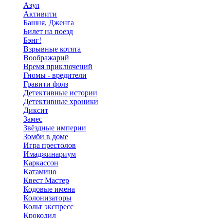
Азул
Активити
Башня, Дженга
Билет на поезд
Бэнг!
Взрывные котята
Воображарий
Время приключений
Гномы - вредители
Гравити фолз
Детективные истории
Детективные хроники
Диксит
Замес
Звёздные империи
Зомби в доме
Игра престолов
Имаджинариум
Каркассон
Катамино
Квест Мастер
Кодовые имена
Колонизаторы
Кольт экспресс
Крокодил