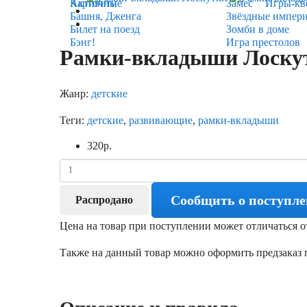
Карточные
Активити
Замес
Игры-кв
Башня, Дженга
Звёздные импер
Билет на поезд
Зомби в доме
Бэнг!
Игра престолов
Рамки-вкладыши Лоску
Жанр:
детские
Теги:
детские
,
развивающие
,
рамки-вкладыши
320
р.
Сообщить о поступл
Распродано
Цена на товар при поступлении может отличаться о
Также на данный товар можно оформить предзаказ п