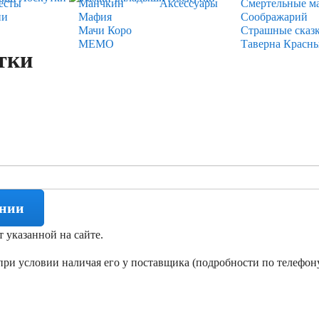
есты
Манчкин
Аксессуары
Смертельные м
ии
Мафия
Соображарий
Мачи Коро
Страшные сказ
МЕМО
Таверна Красн
тки
ении
т указанной на сайте.
ри условии наличая его у поставщика (подробности по телефону