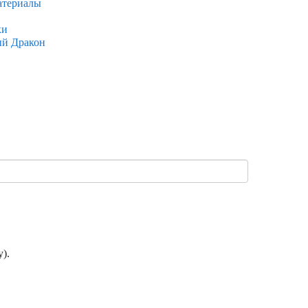
атериалы
ки
ый Дракон
).