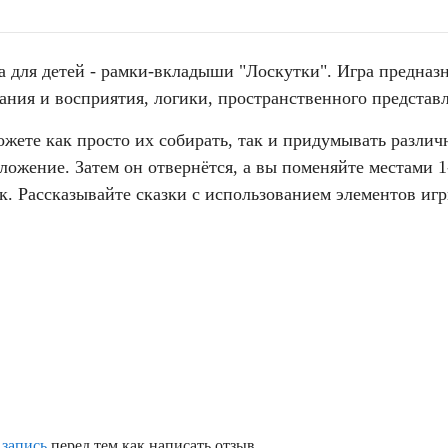
а для детей - рамки-вкладыши "Лоскутки". Игра предназ
мания и восприятия, логики, пространственного предста
ожете как просто их собирать, так и придумывать разли
ожение. Затем он отвернётся, а вы поменяйте местами 1-
. Рассказывайте сказки с использованием элементов игр
 запись
перед тем как написать отзыв