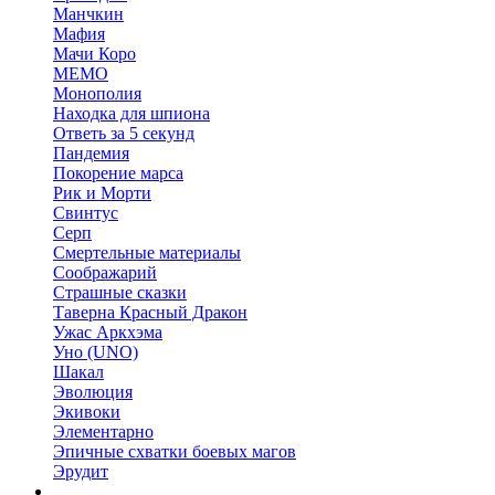
Манчкин
Мафия
Мачи Коро
МЕМО
Монополия
Находка для шпиона
Ответь за 5 секунд
Пандемия
Покорение марса
Рик и Морти
Свинтус
Серп
Смертельные материалы
Соображарий
Страшные сказки
Таверна Красный Дракон
Ужас Аркхэма
Уно (UNO)
Шакал
Эволюция
Экивоки
Элементарно
Эпичные схватки боевых магов
Эрудит