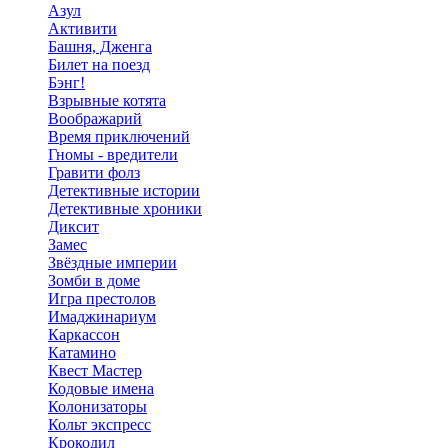
Азул
Активити
Башня, Дженга
Билет на поезд
Бэнг!
Взрывные котята
Воображарий
Время приключений
Гномы - вредители
Гравити фолз
Детективные истории
Детективные хроники
Диксит
Замес
Звёздные империи
Зомби в доме
Игра престолов
Имаджинариум
Каркассон
Катамино
Квест Мастер
Кодовые имена
Колонизаторы
Кольт экспресс
Крокодил