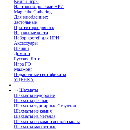
Книги-игры
Настольно-ролевые НРИ
Magic the Gathering
Для влюбленных
Застольные
Протекторы для игр
Игральные кости
Набор костей для НРИ
Аксессуары
Шашки
Домино
Русское Лото
Игра ГО
Маджонг
Подарочные сертификаты
УЦЕНКА
+
-
Шахматы
Шахматы недорогие
Шахматы резные
Шахматы турнирные Стаунтон
Шахматы из камня
Шахматы из металла
Шахматы из композитной смолы
Шахматы магнитные