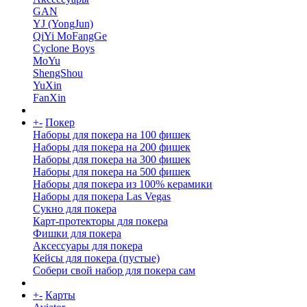
GAN
YJ (YongJun)
QiYi MoFangGe
Cyclone Boys
MoYu
ShengShou
YuXin
FanXin
+
-
Покер
Наборы для покера на 100 фишек
Наборы для покера на 200 фишек
Наборы для покера на 300 фишек
Наборы для покера на 500 фишек
Наборы для покера из 100% керамики
Наборы для покера Las Vegas
Сукно для покера
Карт-протекторы для покера
Фишки для покера
Аксессуары для покера
Кейсы для покера (пустые)
Собери свой набор для покера сам
+
-
Карты