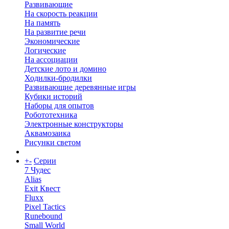
Развивающие
На скорость реакции
На память
На развитие речи
Экономические
Логические
На ассоциации
Детские лото и домино
Ходилки-бродилки
Развивающие деревянные игры
Кубики историй
Наборы для опытов
Робототехника
Электронные конструкторы
Аквамозаика
Рисунки светом
+
-
Серии
7 Чудес
Alias
Exit Квест
Fluxx
Pixel Tactics
Runebound
Small World