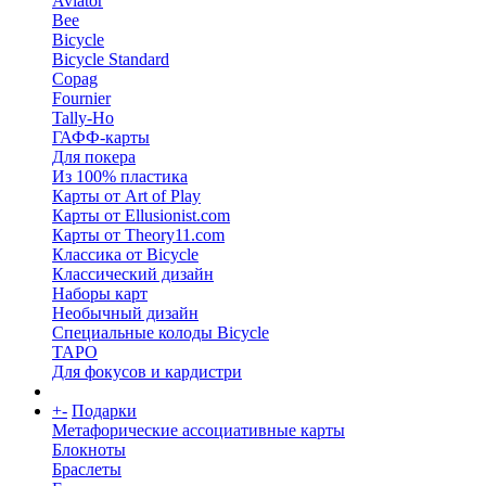
Aviator
Bee
Bicycle
Bicycle Standard
Copag
Fournier
Tally-Ho
ГАФФ-карты
Для покера
Из 100% пластика
Карты от Art of Play
Карты от Ellusionist.com
Карты от Theory11.com
Классика от Bicycle
Классический дизайн
Наборы карт
Необычный дизайн
Специальные колоды Bicycle
ТАРО
Для фокусов и кардистри
+
-
Подарки
Метафорические ассоциативные карты
Блокноты
Браслеты