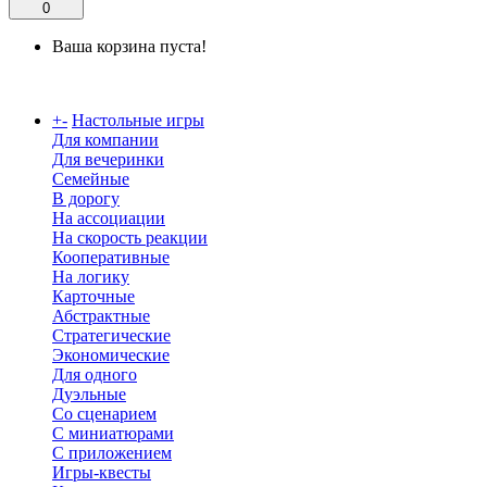
0
Ваша корзина пуста!
Каталог
+
-
Настольные игры
Для компании
Для вечеринки
Семейные
В дорогу
На ассоциации
На скорость реакции
Кооперативные
На логику
Карточные
Абстрактные
Стратегические
Экономические
Для одного
Дуэльные
Со сценарием
С миниатюрами
С приложением
Игры-квесты