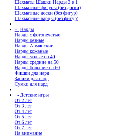
Шахматы Шашки Нарды 3 в 1
Шахматные фигуры (без доски)
Шахматные доски (без фигур)
Шахматные ларцы (без фигур)
+
-
Нарды
Нарды с фотопечатью
Нарды резные
Нарды Армянские
Нарды кожаные
Нарды малые на 40
Нарды средние на 50
Нарды большие на 60
Фишки для нард
Зарики для нард
Сумки для нард
+
-
Детские игры
От 2 лет
От 3 лет
От 4 лет
От 5 лет
От 6 лет
От 7 лет
На внимание