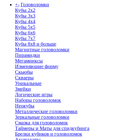
+
-
Головоломки
Кубы 2х2
Кубы 3х3
Кубы 4x4
Кубы 5х5
Кубы 6х6
Кубы 7х7
Кубы 8х8 и больше
Магнитные головоломки
Пирамидки
Мегаминксы
Изменяющие форму
Скьюбы
Скваеры
Уникальные
Змейки
Логические игры
Наборы головоломок
Неокубы
Металлические головоломки
Зеркальные головоломки
Смазка для головоломок
Таймеры и Маты для спидкубинга
Брелки кубиков и головоломок
Аксессуары