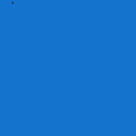
+
-
Серии
7 Чудес
Alias
Exit Квест
Fluxx
Pixel Tactics
Runebound
Small World
Азул
Активити
Башня, Дженга
Билет на поезд
Бэнг!
Взрывные котята
Воображарий
Время приключений
Гномы - вредители
Гравити фолз
Детективные истории
Детективные хроники
Диксит
Замес
Звёздные империи
Зомби в доме