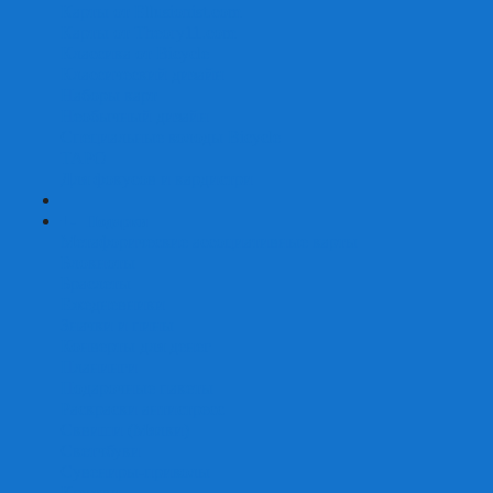
Карты от Ellusionist.com
Карты от Theory11.com
Классика от Bicycle
Классический дизайн
Наборы карт
Необычный дизайн
Специальные колоды Bicycle
ТАРО
Для фокусов и кардистри
+
-
Подарки
Метафорические ассоциативные карты
Блокноты
Браслеты
Ежедневники
Значки и пины
Конверты для денег
Планинги
Подарочные пакеты
Раскраски антистресс
Сквиши (Мялки)
Скетчбуки
Сувениры-приколы
Кружки