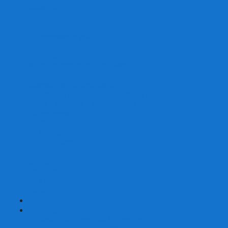
Скваеры
Уникальные
Змейки
Логические игры
Наборы головоломок
Неокубы
Металлические головоломки
Зеркальные головоломки
Смазка для головоломок
Таймеры и Маты для спидкубинга
Брелки кубиков и головоломок
Аксессуары
GAN
YJ (YongJun)
QiYi MoFangGe
Cyclone Boys
MoYu
ShengShou
YuXin
FanXin
+
-
Покер
Наборы для покера на 100 фишек