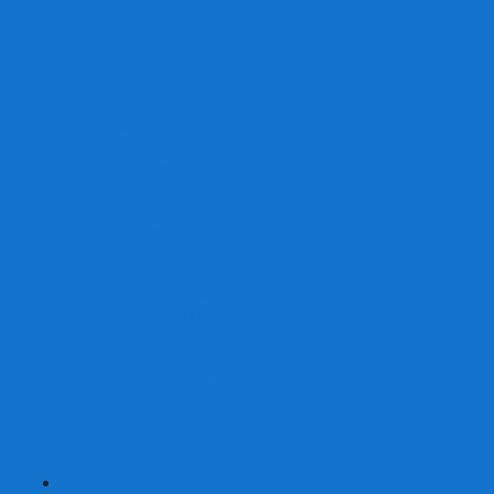
От 2 лет
От 3 лет
От 4 лет
От 5 лет
От 6 лет
От 7 лет
На внимание
Развивающие
На скорость реакции
На память
На развитие речи
Экономические
Логические
На ассоциации
Детские лото и домино
Ходилки-бродилки
Развивающие деревянные игры
Кубики историй
Наборы для опытов
Робототехника
Электронные конструкторы
Аквамозаика
Рисунки светом