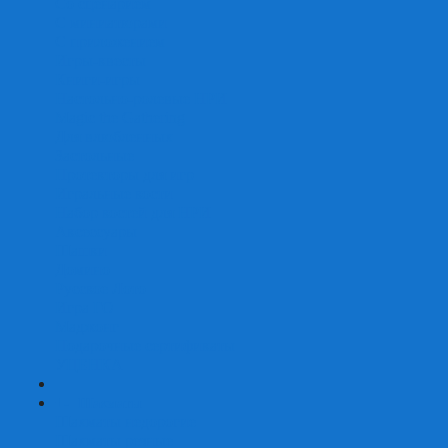
Со сценарием
С миниатюрами
С приложением
Игры-квесты
Книги-игры
Настольно-ролевые НРИ
Magic the Gathering
Для влюбленных
Застольные
Протекторы для игр
Игральные кости
Набор костей для НРИ
Аксессуары
Шашки
Домино
Русское Лото
Игра ГО
Маджонг
Подарочные сертификаты
УЦЕНКА
+
-
Шахматы
Шахматы недорогие
Шахматы резные