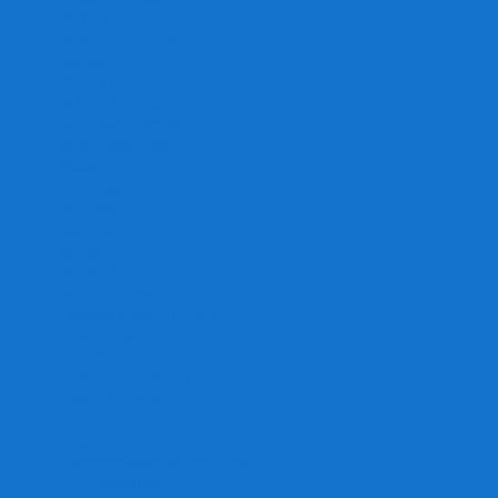
Игра престолов
Имаджинариум
Каркассон
Катамино
Квест Мастер
Кодовые имена
Колонизаторы
Кольт экспресс
Крокодил
Манчкин
Мафия
Мачи Коро
МЕМО
Монополия
Находка для шпиона
Ответь за 5 секунд
Пандемия
Покорение марса
Рик и Морти
Свинтус
Серп
Смертельные материалы
Соображарий