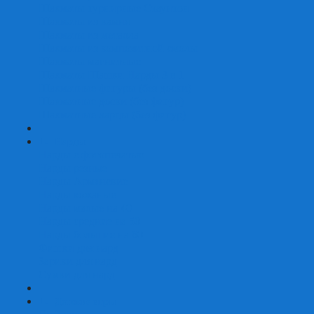
Шахматы турнирные Стаунтон
Шахматы из камня
Шахматы из металла
Шахматы из композитной смолы
Шахматы магнитные
Шахматы Шашки Нарды 3 в 1
Шахматные фигуры (без доски)
Шахматные доски (без фигур)
Шахматные ларцы (без фигур)
+
-
Нарды
Нарды с фотопечатью
Нарды резные
Нарды Армянские
Нарды кожаные
Нарды малые на 40
Нарды средние на 50
Нарды большие на 60
Фишки для нард
Зарики для нард
Сумки для нард
+
-
Детские игры