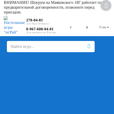
ВНИМАНИЕ! Шоурум на Маяковского 18Г работает по
предварительной договоренности, позвоните перед
приездом.
278-04-81
О нас
0
0
8-967-608-04-81
+
-
Настольные игры
Для компании
Для вечеринки
Семейные
В дорогу
На ассоциации
На скорость реакции
Кооперативные
На логику
Карточные
Абстрактные
Стратегические
Экономические
Для одного
Дуэльные