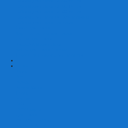
Наборы для покера на 200 фишек
Наборы для покера на 300 фишек
Наборы для покера на 500 фишек
Наборы для покера из 100% керамики
Наборы для покера Las Vegas
Сукно для покера
Карт-протекторы для покера
Фишки для покера
Аксессуары для покера
Кейсы для покера (пустые)
Собери свой набор для покера сам
+
-
Карты
Aviator
Bee
Bicycle
Bicycle Standard
Copag
Fournier
Tally-Ho
ГАФФ-карты
Для покера
Из 100% пластика
Карты от Art of Play