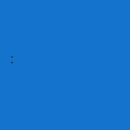
Страшные сказки
Таверна Красный Дракон
Ужас Аркхэма
Уно (UNO)
Шакал
Эволюция
Экивоки
Элементарно
Эпичные схватки боевых магов
Эрудит
+
-
Головоломки
Кубы 2х2
Кубы 3х3
Кубы 4x4
Кубы 5х5
Кубы 6х6
Кубы 7х7
Кубы 8х8 и больше
Магнитные головоломки
Пирамидки
Мегаминксы
Изменяющие форму
Скьюбы