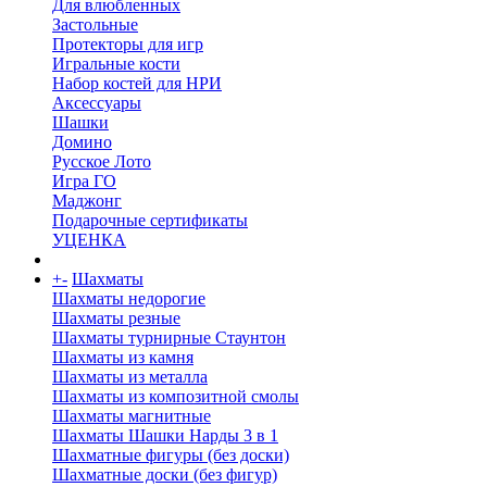
Для влюбленных
Застольные
Протекторы для игр
Игральные кости
Набор костей для НРИ
Аксессуары
Шашки
Домино
Русское Лото
Игра ГО
Маджонг
Подарочные сертификаты
УЦЕНКА
+
-
Шахматы
Шахматы недорогие
Шахматы резные
Шахматы турнирные Стаунтон
Шахматы из камня
Шахматы из металла
Шахматы из композитной смолы
Шахматы магнитные
Шахматы Шашки Нарды 3 в 1
Шахматные фигуры (без доски)
Шахматные доски (без фигур)