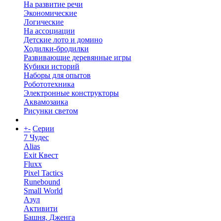
На развитие речи
Экономические
Логические
На ассоциации
Детские лото и домино
Ходилки-бродилки
Развивающие деревянные игры
Кубики историй
Наборы для опытов
Робототехника
Электронные конструкторы
Аквамозаика
Рисунки светом
+
-
Серии
7 Чудес
Alias
Exit Квест
Fluxx
Pixel Tactics
Runebound
Small World
Азул
Активити
Башня, Дженга