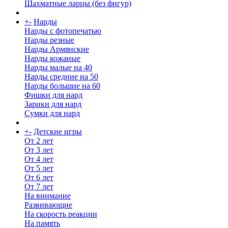
Шахматные ларцы (без фигур)
+
-
Нарды
Нарды с фотопечатью
Нарды резные
Нарды Армянские
Нарды кожаные
Нарды малые на 40
Нарды средние на 50
Нарды большие на 60
Фишки для нард
Зарики для нард
Сумки для нард
+
-
Детские игры
От 2 лет
От 3 лет
От 4 лет
От 5 лет
От 6 лет
От 7 лет
На внимание
Развивающие
На скорость реакции
На память