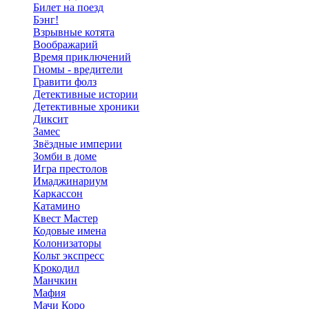
Билет на поезд
Бэнг!
Взрывные котята
Воображарий
Время приключений
Гномы - вредители
Гравити фолз
Детективные истории
Детективные хроники
Диксит
Замес
Звёздные империи
Зомби в доме
Игра престолов
Имаджинариум
Каркассон
Катамино
Квест Мастер
Кодовые имена
Колонизаторы
Кольт экспресс
Крокодил
Манчкин
Мафия
Мачи Коро