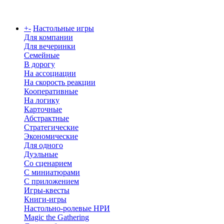
Каталог
+
-
Настольные игры
Для компании
Для вечеринки
Семейные
В дорогу
На ассоциации
На скорость реакции
Кооперативные
На логику
Карточные
Абстрактные
Стратегические
Экономические
Для одного
Дуэльные
Со сценарием
С миниатюрами
С приложением
Игры-квесты
Книги-игры
Настольно-ролевые НРИ
Magic the Gathering