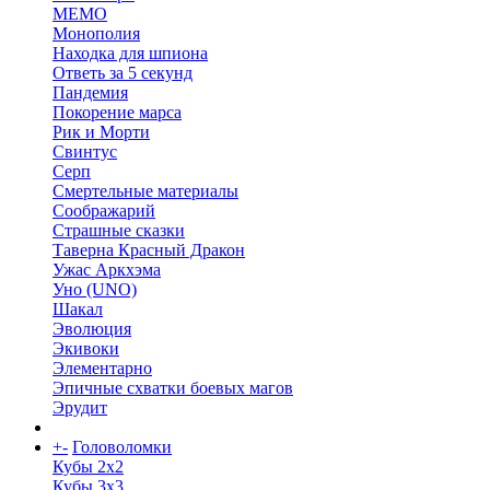
МЕМО
Монополия
Находка для шпиона
Ответь за 5 секунд
Пандемия
Покорение марса
Рик и Морти
Свинтус
Серп
Смертельные материалы
Соображарий
Страшные сказки
Таверна Красный Дракон
Ужас Аркхэма
Уно (UNO)
Шакал
Эволюция
Экивоки
Элементарно
Эпичные схватки боевых магов
Эрудит
+
-
Головоломки
Кубы 2х2
Кубы 3х3