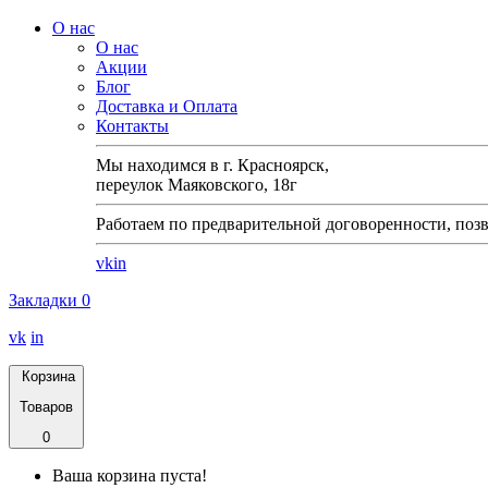
О нас
О нас
Акции
Блог
Доставка и Оплата
Контакты
Мы находимся в г. Красноярск,
переулок Маяковского, 18г
Работаем по предварительной договоренности, позв
vk
in
Закладки
0
vk
in
Корзина
Товаров
0
Ваша корзина пуста!