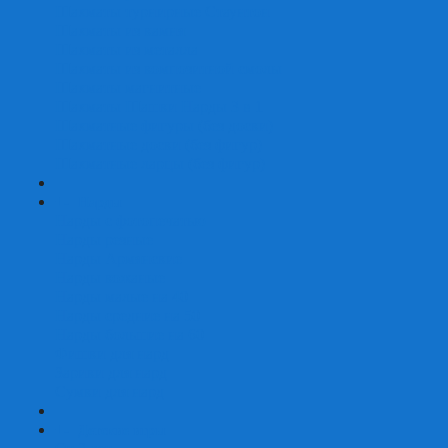
Шахматы турнирные Стаунтон
Шахматы из камня
Шахматы из металла
Шахматы из композитной смолы
Шахматы магнитные
Шахматы Шашки Нарды 3 в 1
Шахматные фигуры (без доски)
Шахматные доски (без фигур)
Шахматные ларцы (без фигур)
+
-
Нарды
Нарды с фотопечатью
Нарды резные
Нарды Армянские
Нарды кожаные
Нарды малые на 40
Нарды средние на 50
Нарды большие на 60
Фишки для нард
Зарики для нард
Сумки для нард
+
-
Детские игры