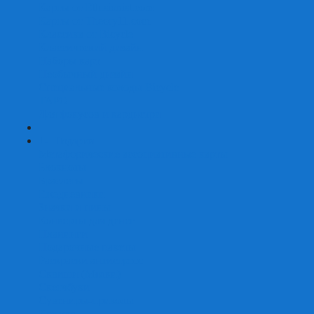
Карты от Ellusionist.com
Карты от Theory11.com
Классика от Bicycle
Классический дизайн
Наборы карт
Необычный дизайн
Специальные колоды Bicycle
ТАРО
Для фокусов и кардистри
+
-
Подарки
Метафорические ассоциативные карты
Блокноты
Браслеты
Ежедневники
Значки и пины
Конверты для денег
Планинги
Подарочные пакеты
Раскраски антистресс
Сквиши (Мялки)
Скетчбуки
Сувениры-приколы
Кружки