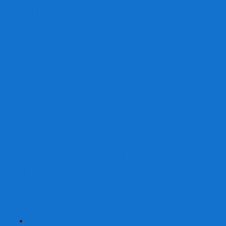
От 2 лет
От 3 лет
От 4 лет
От 5 лет
От 6 лет
От 7 лет
На внимание
Развивающие
На скорость реакции
На память
На развитие речи
Экономические
Логические
На ассоциации
Детские лото и домино
Ходилки-бродилки
Развивающие деревянные игры
Кубики историй
Наборы для опытов
Робототехника
Электронные конструкторы
Аквамозаика
Рисунки светом