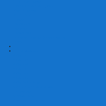
Страшные сказки
Таверна Красный Дракон
Ужас Аркхэма
Уно (UNO)
Шакал
Эволюция
Экивоки
Элементарно
Эпичные схватки боевых магов
Эрудит
+
-
Головоломки
Кубы 2х2
Кубы 3х3
Кубы 4x4
Кубы 5х5
Кубы 6х6
Кубы 7х7
Кубы 8х8 и больше
Магнитные головоломки
Пирамидки
Мегаминксы
Изменяющие форму
Скьюбы