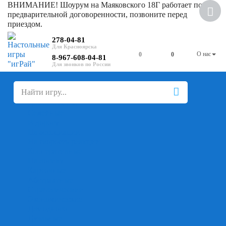
ВНИМАНИЕ! Шоурум на Маяковского 18Г работает по
предварительной договоренности, позвоните перед
приездом.
278-04-81
О нас
0
0
8-967-608-04-81
+
-
Настольные игры
Для компании
Для вечеринки
Семейные
В дорогу
На ассоциации
На скорость реакции
Кооперативные
На логику
Карточные
Абстрактные
Стратегические
Экономические
Для одного
Дуэльные