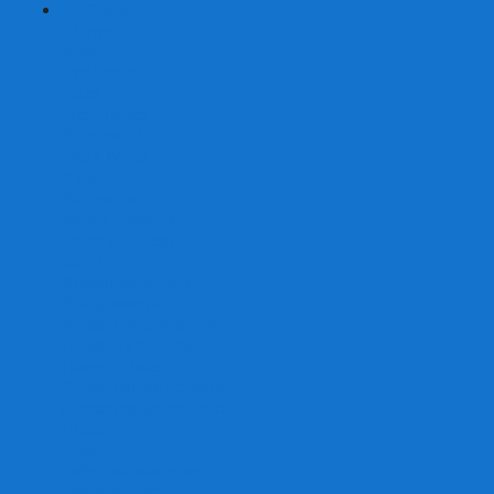
+
-
Серии
7 Чудес
Alias
Exit Квест
Fluxx
Pixel Tactics
Runebound
Small World
Азул
Активити
Башня, Дженга
Билет на поезд
Бэнг!
Взрывные котята
Воображарий
Время приключений
Гномы - вредители
Гравити фолз
Детективные истории
Детективные хроники
Диксит
Замес
Звёздные империи
Зомби в доме