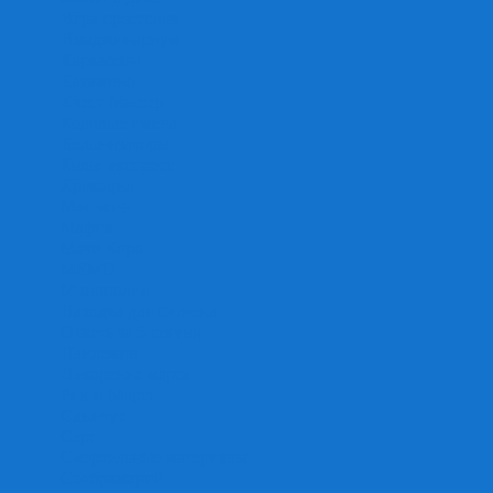
Игра престолов
Имаджинариум
Каркассон
Катамино
Квест Мастер
Кодовые имена
Колонизаторы
Кольт экспресс
Крокодил
Манчкин
Мафия
Мачи Коро
МЕМО
Монополия
Находка для шпиона
Ответь за 5 секунд
Пандемия
Покорение марса
Рик и Морти
Свинтус
Серп
Смертельные материалы
Соображарий