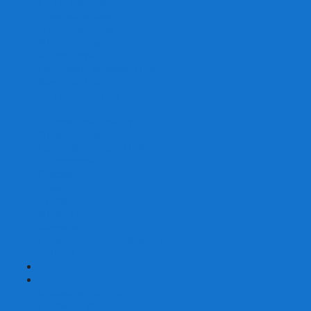
Со сценарием
С миниатюрами
С приложением
Игры-квесты
Книги-игры
Настольно-ролевые НРИ
Magic the Gathering
Для влюбленных
Застольные
Протекторы для игр
Игральные кости
Набор костей для НРИ
Аксессуары
Шашки
Домино
Русское Лото
Игра ГО
Маджонг
Подарочные сертификаты
УЦЕНКА
+
-
Шахматы
Шахматы недорогие
Шахматы резные