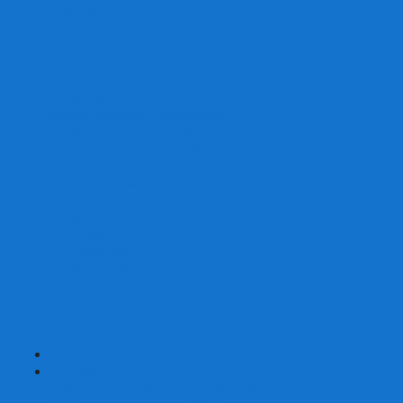
Скваеры
Уникальные
Змейки
Логические игры
Наборы головоломок
Неокубы
Металлические головоломки
Зеркальные головоломки
Смазка для головоломок
Таймеры и Маты для спидкубинга
Брелки кубиков и головоломок
Аксессуары
GAN
YJ (YongJun)
QiYi MoFangGe
Cyclone Boys
MoYu
ShengShou
YuXin
FanXin
+
-
Покер
Наборы для покера на 100 фишек