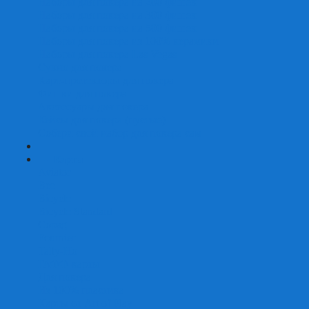
Наборы для покера на 200 фишек
Наборы для покера на 300 фишек
Наборы для покера на 500 фишек
Наборы для покера из 100% керамики
Наборы для покера Las Vegas
Сукно для покера
Карт-протекторы для покера
Фишки для покера
Аксессуары для покера
Кейсы для покера (пустые)
Собери свой набор для покера сам
+
-
Карты
Aviator
Bee
Bicycle
Bicycle Standard
Copag
Fournier
Tally-Ho
ГАФФ-карты
Для покера
Из 100% пластика
Карты от Art of Play