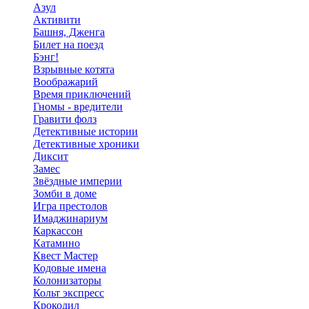
Азул
Активити
Башня, Дженга
Билет на поезд
Бэнг!
Взрывные котята
Воображарий
Время приключений
Гномы - вредители
Гравити фолз
Детективные истории
Детективные хроники
Диксит
Замес
Звёздные империи
Зомби в доме
Игра престолов
Имаджинариум
Каркассон
Катамино
Квест Мастер
Кодовые имена
Колонизаторы
Кольт экспресс
Крокодил