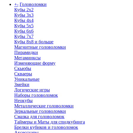
+
-
Головоломки
Кубы 2х2
Кубы 3х3
Кубы 4x4
Кубы 5х5
Кубы 6х6
Кубы 7х7
Кубы 8х8 и больше
Магнитные головоломки
Пирамидки
Мегаминксы
Изменяющие форму
Скьюбы
Скваеры
Уникальные
Змейки
Логические игры
Наборы головоломок
Неокубы
Металлические головоломки
Зеркальные головоломки
Смазка для головоломок
Таймеры и Маты для спидкубинга
Брелки кубиков и головоломок
Аксессуары