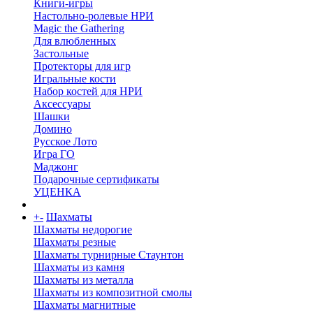
Книги-игры
Настольно-ролевые НРИ
Magic the Gathering
Для влюбленных
Застольные
Протекторы для игр
Игральные кости
Набор костей для НРИ
Аксессуары
Шашки
Домино
Русское Лото
Игра ГО
Маджонг
Подарочные сертификаты
УЦЕНКА
+
-
Шахматы
Шахматы недорогие
Шахматы резные
Шахматы турнирные Стаунтон
Шахматы из камня
Шахматы из металла
Шахматы из композитной смолы
Шахматы магнитные