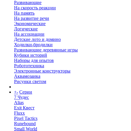
Развивающие
На скорость реакции
На память
На развитие речи
Экономические
Логические
На ассоциации
Детские лото и домино
Ходилки-бродилки
Развивающие деревянные игры
Кубики историй
Наборы для опытов
Робототехника
Электронные конструкторы
Аквамозаика
Рисунки светом
+
-
Серии
7 Чудес
Alias
Exit Квест
Fluxx
Pixel Tactics
Runebound
Small World