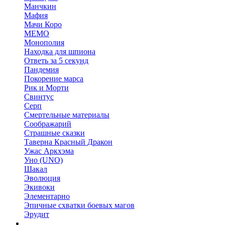
Манчкин
Мафия
Мачи Коро
МЕМО
Монополия
Находка для шпиона
Ответь за 5 секунд
Пандемия
Покорение марса
Рик и Морти
Свинтус
Серп
Смертельные материалы
Соображарий
Страшные сказки
Таверна Красный Дракон
Ужас Аркхэма
Уно (UNO)
Шакал
Эволюция
Экивоки
Элементарно
Эпичные схватки боевых магов
Эрудит