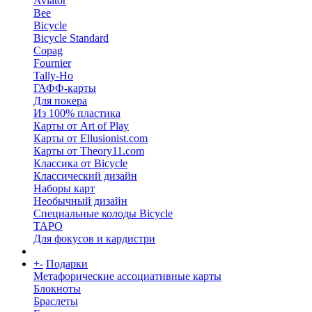
Aviator
Bee
Bicycle
Bicycle Standard
Copag
Fournier
Tally-Ho
ГАФФ-карты
Для покера
Из 100% пластика
Карты от Art of Play
Карты от Ellusionist.com
Карты от Theory11.com
Классика от Bicycle
Классический дизайн
Наборы карт
Необычный дизайн
Специальные колоды Bicycle
ТАРО
Для фокусов и кардистри
+
-
Подарки
Метафорические ассоциативные карты
Блокноты
Браслеты