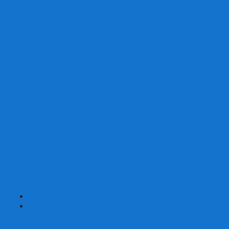
Со сценарием
С миниатюрами
С приложением
Игры-квесты
Книги-игры
Настольно-ролевые НРИ
Magic the Gathering
Для влюбленных
Застольные
Протекторы для игр
Игральные кости
Набор костей для НРИ
Аксессуары
Шашки
Домино
Русское Лото
Игра ГО
Маджонг
Подарочные сертификаты
УЦЕНКА
+
-
Шахматы
Шахматы недорогие
Шахматы резные