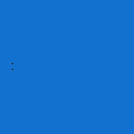
Наборы для покера на 200 фишек
Наборы для покера на 300 фишек
Наборы для покера на 500 фишек
Наборы для покера из 100% керамики
Наборы для покера Las Vegas
Сукно для покера
Карт-протекторы для покера
Фишки для покера
Аксессуары для покера
Кейсы для покера (пустые)
Собери свой набор для покера сам
+
-
Карты
Aviator
Bee
Bicycle
Bicycle Standard
Copag
Fournier
Tally-Ho
ГАФФ-карты
Для покера
Из 100% пластика
Карты от Art of Play