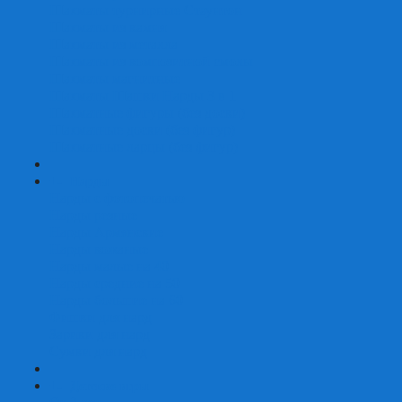
Шахматы турнирные Стаунтон
Шахматы из камня
Шахматы из металла
Шахматы из композитной смолы
Шахматы магнитные
Шахматы Шашки Нарды 3 в 1
Шахматные фигуры (без доски)
Шахматные доски (без фигур)
Шахматные ларцы (без фигур)
+
-
Нарды
Нарды с фотопечатью
Нарды резные
Нарды Армянские
Нарды кожаные
Нарды малые на 40
Нарды средние на 50
Нарды большие на 60
Фишки для нард
Зарики для нард
Сумки для нард
+
-
Детские игры