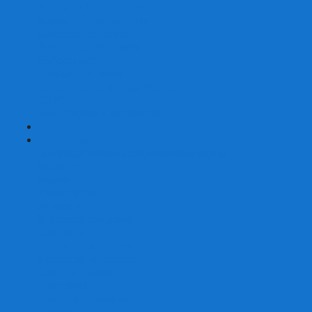
Карты от Ellusionist.com
Карты от Theory11.com
Классика от Bicycle
Классический дизайн
Наборы карт
Необычный дизайн
Специальные колоды Bicycle
ТАРО
Для фокусов и кардистри
+
-
Подарки
Метафорические ассоциативные карты
Блокноты
Браслеты
Ежедневники
Значки и пины
Конверты для денег
Планинги
Подарочные пакеты
Раскраски антистресс
Сквиши (Мялки)
Скетчбуки
Сувениры-приколы
Кружки