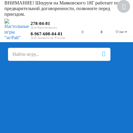
ВНИМАНИЕ! Шоурум на Маяковского 18Г работает по
Хит
предварительной договоренности, позвоните перед
приездом.
Скидка
278-04-81
О нас
0
0
8-967-608-04-81
+
-
Настольные игры
Для компании
Для вечеринки
Семейные
В дорогу
На ассоциации
На скорость реакции
Кооперативные
На логику
Карточные
Абстрактные
Стратегические
Экономические
Для одного
Дуэльные