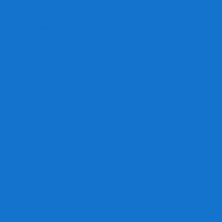
Игра престолов
Имаджинариум
Каркассон
Катамино
Квест Мастер
Кодовые имена
Колонизаторы
Кольт экспресс
Крокодил
Манчкин
Мафия
Мачи Коро
МЕМО
Монополия
Находка для шпиона
Ответь за 5 секунд
Пандемия
Покорение марса
Рик и Морти
Свинтус
Серп
Смертельные материалы
Соображарий