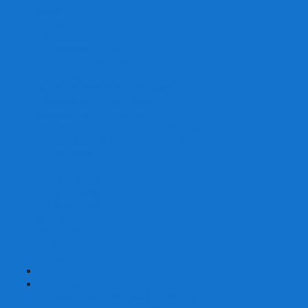
Скваеры
Уникальные
Змейки
Логические игры
Наборы головоломок
Неокубы
Металлические головоломки
Зеркальные головоломки
Смазка для головоломок
Таймеры и Маты для спидкубинга
Брелки кубиков и головоломок
Аксессуары
GAN
YJ (YongJun)
QiYi MoFangGe
Cyclone Boys
MoYu
ShengShou
YuXin
FanXin
+
-
Покер
Наборы для покера на 100 фишек