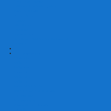
Страшные сказки
Таверна Красный Дракон
Ужас Аркхэма
Уно (UNO)
Шакал
Эволюция
Экивоки
Элементарно
Эпичные схватки боевых магов
Эрудит
+
-
Головоломки
Кубы 2х2
Кубы 3х3
Кубы 4x4
Кубы 5х5
Кубы 6х6
Кубы 7х7
Кубы 8х8 и больше
Магнитные головоломки
Пирамидки
Мегаминксы
Изменяющие форму
Скьюбы