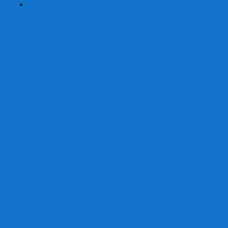
+
-
Серии
7 Чудес
Alias
Exit Квест
Fluxx
Pixel Tactics
Runebound
Small World
Азул
Активити
Башня, Дженга
Билет на поезд
Бэнг!
Взрывные котята
Воображарий
Время приключений
Гномы - вредители
Гравити фолз
Детективные истории
Детективные хроники
Диксит
Замес
Звёздные империи
Зомби в доме