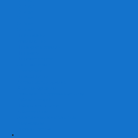
От 2 лет
От 3 лет
От 4 лет
От 5 лет
От 6 лет
От 7 лет
На внимание
Развивающие
На скорость реакции
На память
На развитие речи
Экономические
Логические
На ассоциации
Детские лото и домино
Ходилки-бродилки
Развивающие деревянные игры
Кубики историй
Наборы для опытов
Робототехника
Электронные конструкторы
Аквамозаика
Рисунки светом