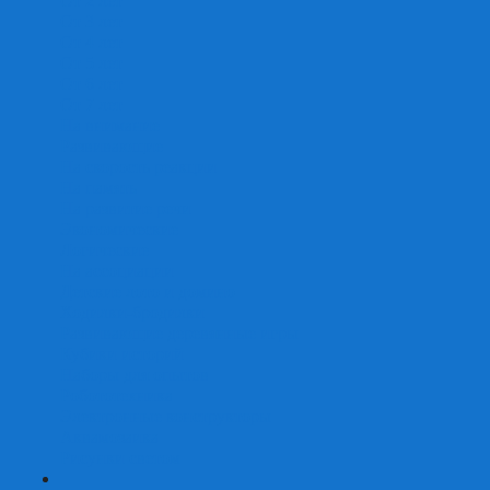
От 2 лет
От 3 лет
От 4 лет
От 5 лет
От 6 лет
От 7 лет
На внимание
Развивающие
На скорость реакции
На память
На развитие речи
Экономические
Логические
На ассоциации
Детские лото и домино
Ходилки-бродилки
Развивающие деревянные игры
Кубики историй
Наборы для опытов
Робототехника
Электронные конструкторы
Аквамозаика
Рисунки светом