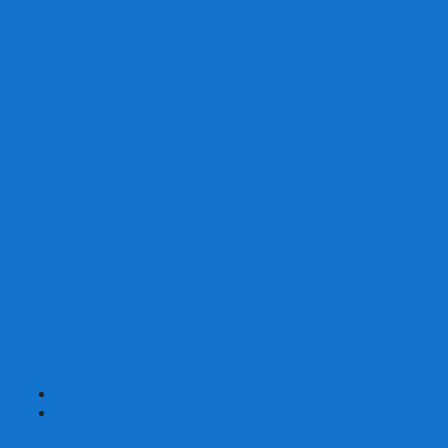
Скваеры
Уникальные
Змейки
Логические игры
Наборы головоломок
Неокубы
Металлические головоломки
Зеркальные головоломки
Смазка для головоломок
Таймеры и Маты для спидкубинга
Брелки кубиков и головоломок
Аксессуары
GAN
YJ (YongJun)
QiYi MoFangGe
Cyclone Boys
MoYu
ShengShou
YuXin
FanXin
+
-
Покер
Наборы для покера на 100 фишек