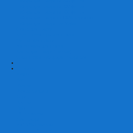
Наборы для покера на 200 фишек
Наборы для покера на 300 фишек
Наборы для покера на 500 фишек
Наборы для покера из 100% керамики
Наборы для покера Las Vegas
Сукно для покера
Карт-протекторы для покера
Фишки для покера
Аксессуары для покера
Кейсы для покера (пустые)
Собери свой набор для покера сам
+
-
Карты
Aviator
Bee
Bicycle
Bicycle Standard
Copag
Fournier
Tally-Ho
ГАФФ-карты
Для покера
Из 100% пластика
Карты от Art of Play