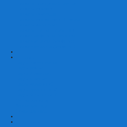
Шахматы турнирные Стаунтон
Шахматы из камня
Шахматы из металла
Шахматы из композитной смолы
Шахматы магнитные
Шахматы Шашки Нарды 3 в 1
Шахматные фигуры (без доски)
Шахматные доски (без фигур)
Шахматные ларцы (без фигур)
+
-
Нарды
Нарды с фотопечатью
Нарды резные
Нарды Армянские
Нарды кожаные
Нарды малые на 40
Нарды средние на 50
Нарды большие на 60
Фишки для нард
Зарики для нард
Сумки для нард
+
-
Детские игры