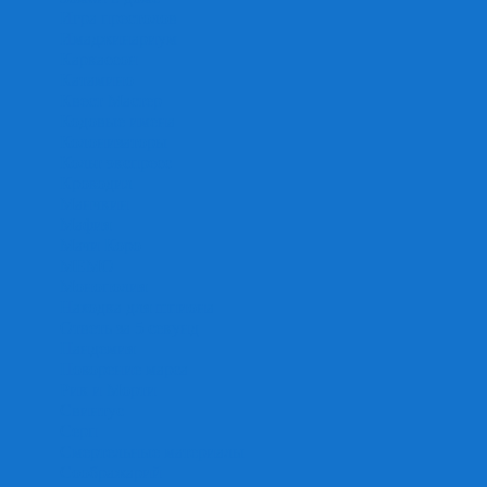
Игра престолов
Имаджинариум
Каркассон
Катамино
Квест Мастер
Кодовые имена
Колонизаторы
Кольт экспресс
Крокодил
Манчкин
Мафия
Мачи Коро
МЕМО
Монополия
Находка для шпиона
Ответь за 5 секунд
Пандемия
Покорение марса
Рик и Морти
Свинтус
Серп
Смертельные материалы
Соображарий