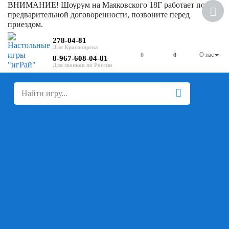
ВНИМАНИЕ! Шоурум на Маяковского 18Г работает по
предварительной договоренности, позвоните перед
приездом.
278-04-81
О нас
0
0
8-967-608-04-81
+
-
Настольные игры
Для компании
Для вечеринки
Семейные
В дорогу
На ассоциации
На скорость реакции
Кооперативные
На логику
Карточные
Абстрактные
Стратегические
Экономические
Для одного
Дуэльные