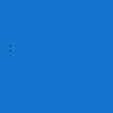
Карты от Ellusionist.com
Карты от Theory11.com
Классика от Bicycle
Классический дизайн
Наборы карт
Необычный дизайн
Специальные колоды Bicycle
ТАРО
Для фокусов и кардистри
+
-
Подарки
Метафорические ассоциативные карты
Блокноты
Браслеты
Ежедневники
Значки и пины
Конверты для денег
Планинги
Подарочные пакеты
Раскраски антистресс
Сквиши (Мялки)
Скетчбуки
Сувениры-приколы
Кружки