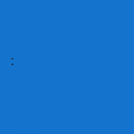
Страшные сказки
Таверна Красный Дракон
Ужас Аркхэма
Уно (UNO)
Шакал
Эволюция
Экивоки
Элементарно
Эпичные схватки боевых магов
Эрудит
+
-
Головоломки
Кубы 2х2
Кубы 3х3
Кубы 4x4
Кубы 5х5
Кубы 6х6
Кубы 7х7
Кубы 8х8 и больше
Магнитные головоломки
Пирамидки
Мегаминксы
Изменяющие форму
Скьюбы