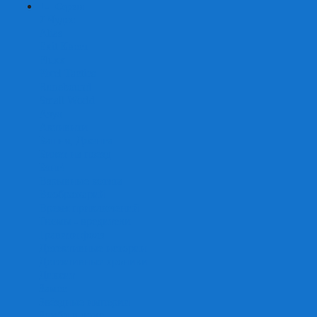
+
-
Серии
7 Чудес
Alias
Exit Квест
Fluxx
Pixel Tactics
Runebound
Small World
Азул
Активити
Башня, Дженга
Билет на поезд
Бэнг!
Взрывные котята
Воображарий
Время приключений
Гномы - вредители
Гравити фолз
Детективные истории
Детективные хроники
Диксит
Замес
Звёздные империи
Зомби в доме