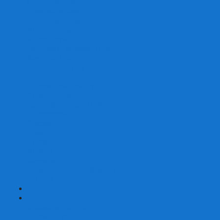
Со сценарием
С миниатюрами
С приложением
Игры-квесты
Книги-игры
Настольно-ролевые НРИ
Magic the Gathering
Для влюбленных
Застольные
Протекторы для игр
Игральные кости
Набор костей для НРИ
Аксессуары
Шашки
Домино
Русское Лото
Игра ГО
Маджонг
Подарочные сертификаты
УЦЕНКА
+
-
Шахматы
Шахматы недорогие
Шахматы резные