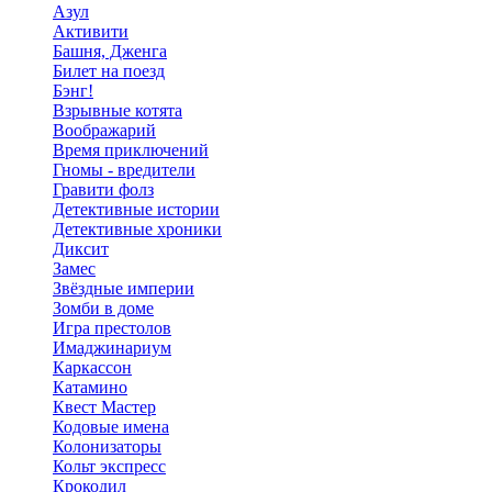
Азул
Активити
Башня, Дженга
Билет на поезд
Бэнг!
Взрывные котята
Воображарий
Время приключений
Гномы - вредители
Гравити фолз
Детективные истории
Детективные хроники
Диксит
Замес
Звёздные империи
Зомби в доме
Игра престолов
Имаджинариум
Каркассон
Катамино
Квест Мастер
Кодовые имена
Колонизаторы
Кольт экспресс
Крокодил