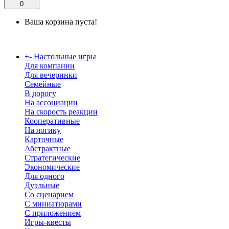
0
Ваша корзина пуста!
Каталог
+
-
Настольные игры
Для компании
Для вечеринки
Семейные
В дорогу
На ассоциации
На скорость реакции
Кооперативные
На логику
Карточные
Абстрактные
Стратегические
Экономические
Для одного
Дуэльные
Со сценарием
С миниатюрами
С приложением
Игры-квесты