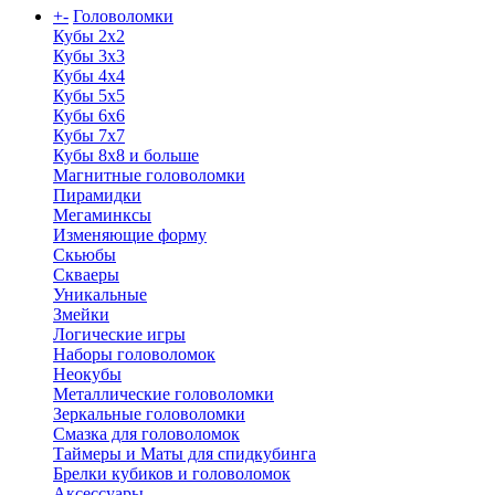
+
-
Головоломки
Кубы 2х2
Кубы 3х3
Кубы 4x4
Кубы 5х5
Кубы 6х6
Кубы 7х7
Кубы 8х8 и больше
Магнитные головоломки
Пирамидки
Мегаминксы
Изменяющие форму
Скьюбы
Скваеры
Уникальные
Змейки
Логические игры
Наборы головоломок
Неокубы
Металлические головоломки
Зеркальные головоломки
Смазка для головоломок
Таймеры и Маты для спидкубинга
Брелки кубиков и головоломок
Аксессуары