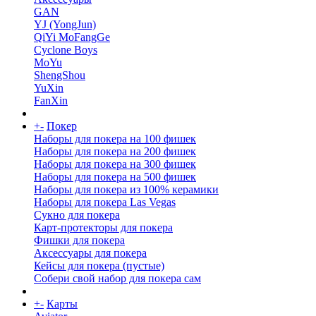
GAN
YJ (YongJun)
QiYi MoFangGe
Cyclone Boys
MoYu
ShengShou
YuXin
FanXin
+
-
Покер
Наборы для покера на 100 фишек
Наборы для покера на 200 фишек
Наборы для покера на 300 фишек
Наборы для покера на 500 фишек
Наборы для покера из 100% керамики
Наборы для покера Las Vegas
Сукно для покера
Карт-протекторы для покера
Фишки для покера
Аксессуары для покера
Кейсы для покера (пустые)
Собери свой набор для покера сам
+
-
Карты