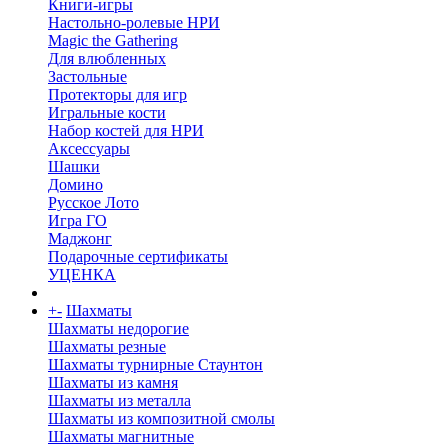
Книги-игры
Настольно-ролевые НРИ
Magic the Gathering
Для влюбленных
Застольные
Протекторы для игр
Игральные кости
Набор костей для НРИ
Аксессуары
Шашки
Домино
Русское Лото
Игра ГО
Маджонг
Подарочные сертификаты
УЦЕНКА
+
-
Шахматы
Шахматы недорогие
Шахматы резные
Шахматы турнирные Стаунтон
Шахматы из камня
Шахматы из металла
Шахматы из композитной смолы
Шахматы магнитные