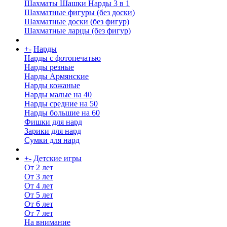
Шахматы Шашки Нарды 3 в 1
Шахматные фигуры (без доски)
Шахматные доски (без фигур)
Шахматные ларцы (без фигур)
+
-
Нарды
Нарды с фотопечатью
Нарды резные
Нарды Армянские
Нарды кожаные
Нарды малые на 40
Нарды средние на 50
Нарды большие на 60
Фишки для нард
Зарики для нард
Сумки для нард
+
-
Детские игры
От 2 лет
От 3 лет
От 4 лет
От 5 лет
От 6 лет
От 7 лет
На внимание