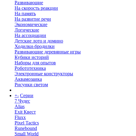
Развивающие
На скорость реакции
На память
На развитие речи
Экономические
Логические
На ассоциации
Детские лото и домино
Ходилки-бродилки
Развивающие деревянные игры
Кубики историй
Наборы для опытов
Робототехника
Электронные конструкторы
Аквамозаика
Рисунки светом
+
-
Серии
7 Чудес
Alias
Exit Квест
Fluxx
Pixel Tactics
Runebound
Small World