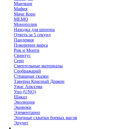
Манчкин
Мафия
Мачи Коро
МЕМО
Монополия
Находка для шпиона
Ответь за 5 секунд
Пандемия
Покорение марса
Рик и Морти
Свинтус
Серп
Смертельные материалы
Соображарий
Страшные сказки
Таверна Красный Дракон
Ужас Аркхэма
Уно (UNO)
Шакал
Эволюция
Экивоки
Элементарно
Эпичные схватки боевых магов
Эрудит