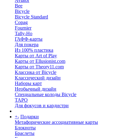
Aviator
Bee
Bicycle
Bicycle Standard
Copag
Fournier
Tally-Ho
ГАФФ-карты
Для покера
Из 100% пластика
Карты от Art of Play
Карты от Ellusionist.com
Карты от Theory11.com
Классика от Bicycle
Классический дизайн
Наборы карт
Необычный дизайн
Специальные колоды Bicycle
ТАРО
Для фокусов и кардистри
+
-
Подарки
Метафорические ассоциативные карты
Блокноты
Браслеты