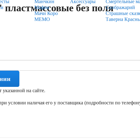
есты
Манчкин
Аксессуары
Смертельные м
пластмассовые без поля
ии
Мафия
Соображарий
Мачи Коро
Страшные сказ
МЕМО
Таверна Красн
ении
т указанной на сайте.
ри условии наличая его у поставщика (подробности по телефону