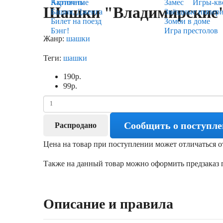
Карточные
Активити
Замес
Игры-кв
Шашки "Владимирские" 
Башня, Дженга
Звёздные импер
Билет на поезд
Зомби в доме
Бэнг!
Игра престолов
Жанр:
шашки
Теги:
шашки
190
р.
99
р.
Сообщить о поступл
Распродано
Цена на товар при поступлении может отличаться о
Также на данный товар можно оформить предзаказ п
Описание и правила