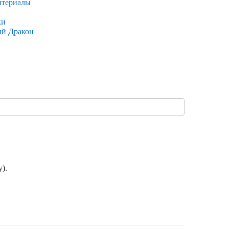
атериалы
ки
ый Дракон
).