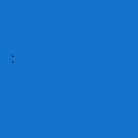
Карты от Ellusionist.com
Карты от Theory11.com
Классика от Bicycle
Классический дизайн
Наборы карт
Необычный дизайн
Специальные колоды Bicycle
ТАРО
Для фокусов и кардистри
+
-
Подарки
Метафорические ассоциативные карты
Блокноты
Браслеты
Ежедневники
Значки и пины
Конверты для денег
Планинги
Подарочные пакеты
Раскраски антистресс
Сквиши (Мялки)
Скетчбуки
Сувениры-приколы
Кружки