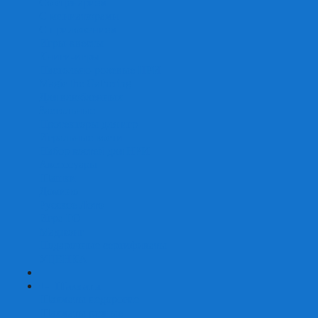
Со сценарием
С миниатюрами
С приложением
Игры-квесты
Книги-игры
Настольно-ролевые НРИ
Magic the Gathering
Для влюбленных
Застольные
Протекторы для игр
Игральные кости
Набор костей для НРИ
Аксессуары
Шашки
Домино
Русское Лото
Игра ГО
Маджонг
Подарочные сертификаты
УЦЕНКА
+
-
Шахматы
Шахматы недорогие
Шахматы резные