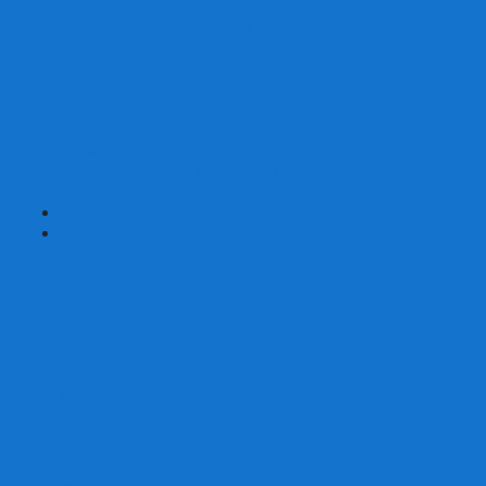
Страшные сказки
Таверна Красный Дракон
Ужас Аркхэма
Уно (UNO)
Шакал
Эволюция
Экивоки
Элементарно
Эпичные схватки боевых магов
Эрудит
+
-
Головоломки
Кубы 2х2
Кубы 3х3
Кубы 4x4
Кубы 5х5
Кубы 6х6
Кубы 7х7
Кубы 8х8 и больше
Магнитные головоломки
Пирамидки
Мегаминксы
Изменяющие форму
Скьюбы