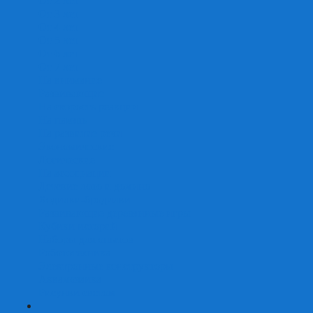
От 2 лет
От 3 лет
От 4 лет
От 5 лет
От 6 лет
От 7 лет
На внимание
Развивающие
На скорость реакции
На память
На развитие речи
Экономические
Логические
На ассоциации
Детские лото и домино
Ходилки-бродилки
Развивающие деревянные игры
Кубики историй
Наборы для опытов
Робототехника
Электронные конструкторы
Аквамозаика
Рисунки светом