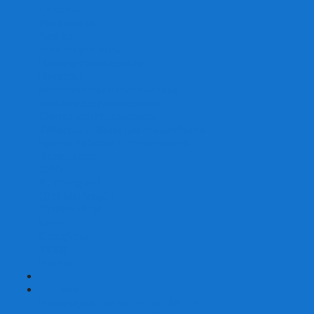
Скваеры
Уникальные
Змейки
Логические игры
Наборы головоломок
Неокубы
Металлические головоломки
Зеркальные головоломки
Смазка для головоломок
Таймеры и Маты для спидкубинга
Брелки кубиков и головоломок
Аксессуары
GAN
YJ (YongJun)
QiYi MoFangGe
Cyclone Boys
MoYu
ShengShou
YuXin
FanXin
+
-
Покер
Наборы для покера на 100 фишек