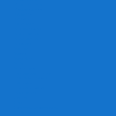
Игра престолов
Имаджинариум
Каркассон
Катамино
Квест Мастер
Кодовые имена
Колонизаторы
Кольт экспресс
Крокодил
Манчкин
Мафия
Мачи Коро
МЕМО
Монополия
Находка для шпиона
Ответь за 5 секунд
Пандемия
Покорение марса
Рик и Морти
Свинтус
Серп
Смертельные материалы
Соображарий