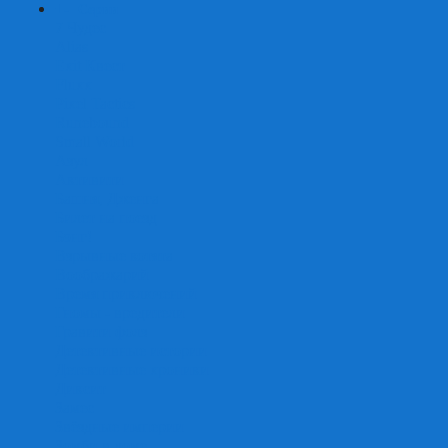
+
-
Серии
7 Чудес
Alias
Exit Квест
Fluxx
Pixel Tactics
Runebound
Small World
Азул
Активити
Башня, Дженга
Билет на поезд
Бэнг!
Взрывные котята
Воображарий
Время приключений
Гномы - вредители
Гравити фолз
Детективные истории
Детективные хроники
Диксит
Замес
Звёздные империи
Зомби в доме