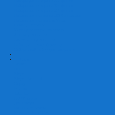
Наборы для покера на 200 фишек
Наборы для покера на 300 фишек
Наборы для покера на 500 фишек
Наборы для покера из 100% керамики
Наборы для покера Las Vegas
Сукно для покера
Карт-протекторы для покера
Фишки для покера
Аксессуары для покера
Кейсы для покера (пустые)
Собери свой набор для покера сам
+
-
Карты
Aviator
Bee
Bicycle
Bicycle Standard
Copag
Fournier
Tally-Ho
ГАФФ-карты
Для покера
Из 100% пластика
Карты от Art of Play