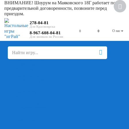
ВНИМАНИЕ! Шоурум на Маяковского 18Г работает по
предварительной договоренности, позвоните перед
приездом.
278-04-81
О нас
0
0
8-967-608-04-81
+
-
Настольные игры
Для компании
Для вечеринки
Семейные
В дорогу
На ассоциации
На скорость реакции
Кооперативные
На логику
Карточные
Абстрактные
Стратегические
Экономические
Для одного
Дуэльные