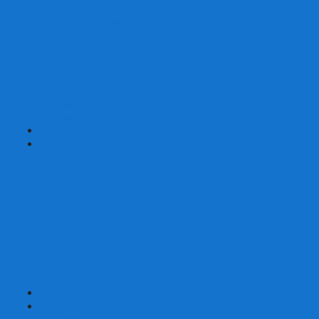
Шахматы турнирные Стаунтон
Шахматы из камня
Шахматы из металла
Шахматы из композитной смолы
Шахматы магнитные
Шахматы Шашки Нарды 3 в 1
Шахматные фигуры (без доски)
Шахматные доски (без фигур)
Шахматные ларцы (без фигур)
+
-
Нарды
Нарды с фотопечатью
Нарды резные
Нарды Армянские
Нарды кожаные
Нарды малые на 40
Нарды средние на 50
Нарды большие на 60
Фишки для нард
Зарики для нард
Сумки для нард
+
-
Детские игры