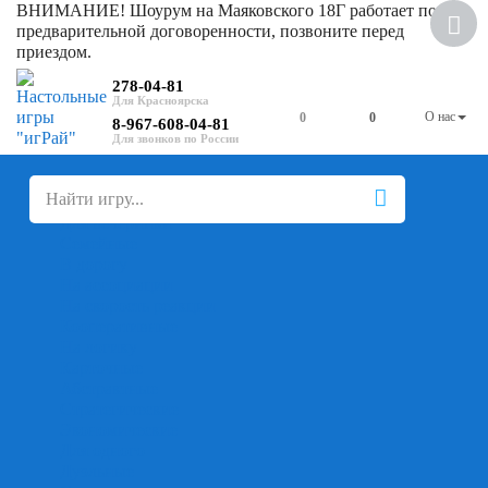
ВНИМАНИЕ! Шоурум на Маяковского 18Г работает по
предварительной договоренности, позвоните перед
приездом.
278-04-81
О нас
0
0
8-967-608-04-81
+
-
Настольные игры
Для компании
Для вечеринки
Семейные
В дорогу
На ассоциации
На скорость реакции
Кооперативные
На логику
Карточные
Абстрактные
Стратегические
Экономические
Для одного
Дуэльные