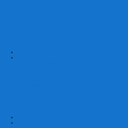
Шахматы турнирные Стаунтон
Шахматы из камня
Шахматы из металла
Шахматы из композитной смолы
Шахматы магнитные
Шахматы Шашки Нарды 3 в 1
Шахматные фигуры (без доски)
Шахматные доски (без фигур)
Шахматные ларцы (без фигур)
+
-
Нарды
Нарды с фотопечатью
Нарды резные
Нарды Армянские
Нарды кожаные
Нарды малые на 40
Нарды средние на 50
Нарды большие на 60
Фишки для нард
Зарики для нард
Сумки для нард
+
-
Детские игры