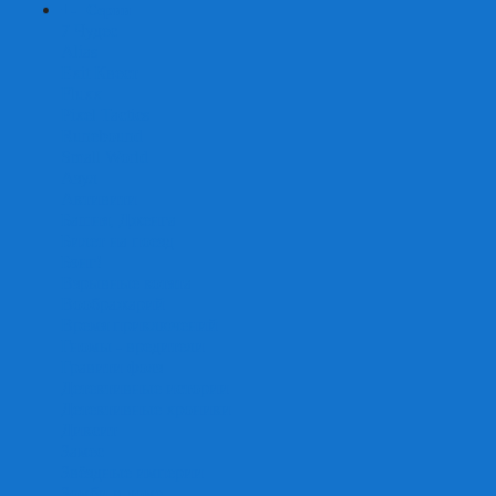
+
-
Серии
7 Чудес
Alias
Exit Квест
Fluxx
Pixel Tactics
Runebound
Small World
Азул
Активити
Башня, Дженга
Билет на поезд
Бэнг!
Взрывные котята
Воображарий
Время приключений
Гномы - вредители
Гравити фолз
Детективные истории
Детективные хроники
Диксит
Замес
Звёздные империи
Зомби в доме