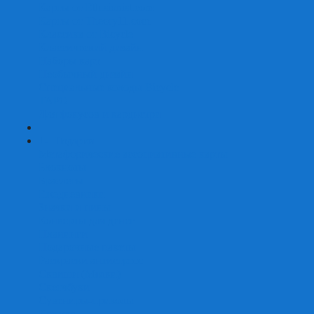
Карты от Ellusionist.com
Карты от Theory11.com
Классика от Bicycle
Классический дизайн
Наборы карт
Необычный дизайн
Специальные колоды Bicycle
ТАРО
Для фокусов и кардистри
+
-
Подарки
Метафорические ассоциативные карты
Блокноты
Браслеты
Ежедневники
Значки и пины
Конверты для денег
Планинги
Подарочные пакеты
Раскраски антистресс
Сквиши (Мялки)
Скетчбуки
Сувениры-приколы
Кружки