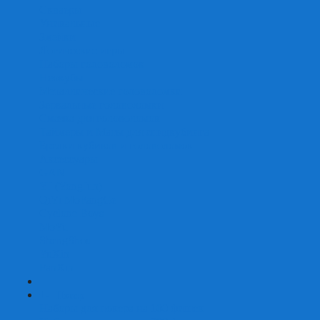
Скваеры
Уникальные
Змейки
Логические игры
Наборы головоломок
Неокубы
Металлические головоломки
Зеркальные головоломки
Смазка для головоломок
Таймеры и Маты для спидкубинга
Брелки кубиков и головоломок
Аксессуары
GAN
YJ (YongJun)
QiYi MoFangGe
Cyclone Boys
MoYu
ShengShou
YuXin
FanXin
+
-
Покер
Наборы для покера на 100 фишек