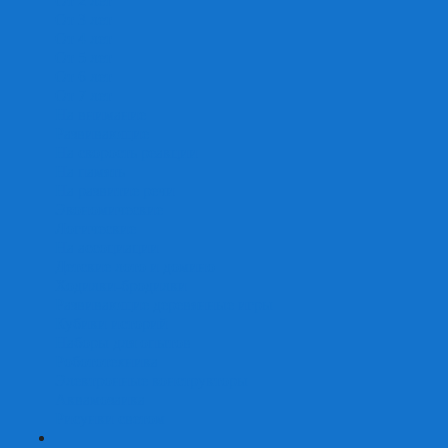
От 2 лет
От 3 лет
От 4 лет
От 5 лет
От 6 лет
От 7 лет
На внимание
Развивающие
На скорость реакции
На память
На развитие речи
Экономические
Логические
На ассоциации
Детские лото и домино
Ходилки-бродилки
Развивающие деревянные игры
Кубики историй
Наборы для опытов
Робототехника
Электронные конструкторы
Аквамозаика
Рисунки светом