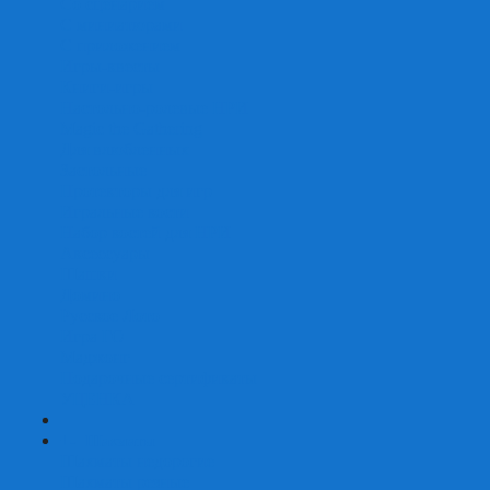
Со сценарием
С миниатюрами
С приложением
Игры-квесты
Книги-игры
Настольно-ролевые НРИ
Magic the Gathering
Для влюбленных
Застольные
Протекторы для игр
Игральные кости
Набор костей для НРИ
Аксессуары
Шашки
Домино
Русское Лото
Игра ГО
Маджонг
Подарочные сертификаты
УЦЕНКА
+
-
Шахматы
Шахматы недорогие
Шахматы резные