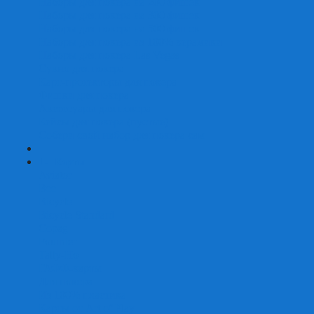
Наборы для покера на 200 фишек
Наборы для покера на 300 фишек
Наборы для покера на 500 фишек
Наборы для покера из 100% керамики
Наборы для покера Las Vegas
Сукно для покера
Карт-протекторы для покера
Фишки для покера
Аксессуары для покера
Кейсы для покера (пустые)
Собери свой набор для покера сам
+
-
Карты
Aviator
Bee
Bicycle
Bicycle Standard
Copag
Fournier
Tally-Ho
ГАФФ-карты
Для покера
Из 100% пластика
Карты от Art of Play