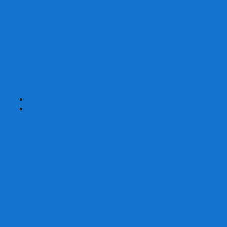
Страшные сказки
Таверна Красный Дракон
Ужас Аркхэма
Уно (UNO)
Шакал
Эволюция
Экивоки
Элементарно
Эпичные схватки боевых магов
Эрудит
+
-
Головоломки
Кубы 2х2
Кубы 3х3
Кубы 4x4
Кубы 5х5
Кубы 6х6
Кубы 7х7
Кубы 8х8 и больше
Магнитные головоломки
Пирамидки
Мегаминксы
Изменяющие форму
Скьюбы