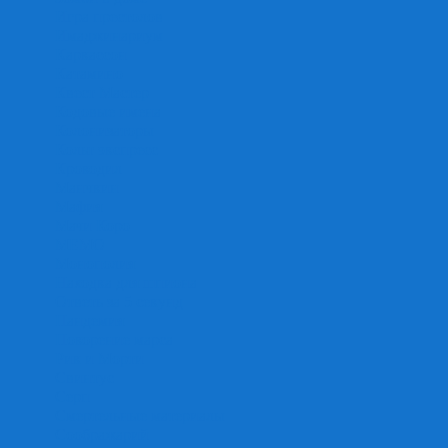
Игра престолов
Имаджинариум
Каркассон
Катамино
Квест Мастер
Кодовые имена
Колонизаторы
Кольт экспресс
Крокодил
Манчкин
Мафия
Мачи Коро
МЕМО
Монополия
Находка для шпиона
Ответь за 5 секунд
Пандемия
Покорение марса
Рик и Морти
Свинтус
Серп
Смертельные материалы
Соображарий