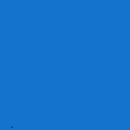
От 2 лет
От 3 лет
От 4 лет
От 5 лет
От 6 лет
От 7 лет
На внимание
Развивающие
На скорость реакции
На память
На развитие речи
Экономические
Логические
На ассоциации
Детские лото и домино
Ходилки-бродилки
Развивающие деревянные игры
Кубики историй
Наборы для опытов
Робототехника
Электронные конструкторы
Аквамозаика
Рисунки светом