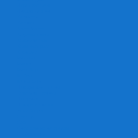
Игра престолов
Имаджинариум
Каркассон
Катамино
Квест Мастер
Кодовые имена
Колонизаторы
Кольт экспресс
Крокодил
Манчкин
Мафия
Мачи Коро
МЕМО
Монополия
Находка для шпиона
Ответь за 5 секунд
Пандемия
Покорение марса
Рик и Морти
Свинтус
Серп
Смертельные материалы
Соображарий