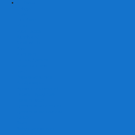
+
-
Серии
7 Чудес
Alias
Exit Квест
Fluxx
Pixel Tactics
Runebound
Small World
Азул
Активити
Башня, Дженга
Билет на поезд
Бэнг!
Взрывные котята
Воображарий
Время приключений
Гномы - вредители
Гравити фолз
Детективные истории
Детективные хроники
Диксит
Замес
Звёздные империи
Зомби в доме