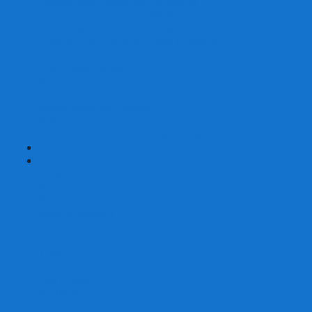
Наборы для покера на 200 фишек
Наборы для покера на 300 фишек
Наборы для покера на 500 фишек
Наборы для покера из 100% керамики
Наборы для покера Las Vegas
Сукно для покера
Карт-протекторы для покера
Фишки для покера
Аксессуары для покера
Кейсы для покера (пустые)
Собери свой набор для покера сам
+
-
Карты
Aviator
Bee
Bicycle
Bicycle Standard
Copag
Fournier
Tally-Ho
ГАФФ-карты
Для покера
Из 100% пластика
Карты от Art of Play