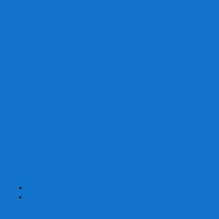
Со сценарием
С миниатюрами
С приложением
Игры-квесты
Книги-игры
Настольно-ролевые НРИ
Magic the Gathering
Для влюбленных
Застольные
Протекторы для игр
Игральные кости
Набор костей для НРИ
Аксессуары
Шашки
Домино
Русское Лото
Игра ГО
Маджонг
Подарочные сертификаты
УЦЕНКА
+
-
Шахматы
Шахматы недорогие
Шахматы резные