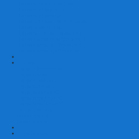
Шахматы турнирные Стаунтон
Шахматы из камня
Шахматы из металла
Шахматы из композитной смолы
Шахматы магнитные
Шахматы Шашки Нарды 3 в 1
Шахматные фигуры (без доски)
Шахматные доски (без фигур)
Шахматные ларцы (без фигур)
+
-
Нарды
Нарды с фотопечатью
Нарды резные
Нарды Армянские
Нарды кожаные
Нарды малые на 40
Нарды средние на 50
Нарды большие на 60
Фишки для нард
Зарики для нард
Сумки для нард
+
-
Детские игры