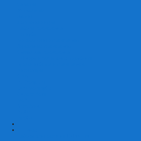
Скваеры
Уникальные
Змейки
Логические игры
Наборы головоломок
Неокубы
Металлические головоломки
Зеркальные головоломки
Смазка для головоломок
Таймеры и Маты для спидкубинга
Брелки кубиков и головоломок
Аксессуары
GAN
YJ (YongJun)
QiYi MoFangGe
Cyclone Boys
MoYu
ShengShou
YuXin
FanXin
+
-
Покер
Наборы для покера на 100 фишек