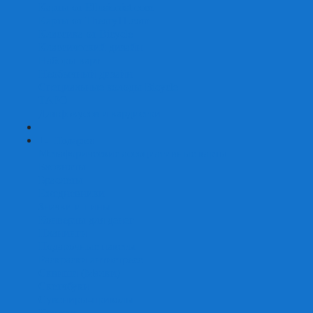
Карты от Ellusionist.com
Карты от Theory11.com
Классика от Bicycle
Классический дизайн
Наборы карт
Необычный дизайн
Специальные колоды Bicycle
ТАРО
Для фокусов и кардистри
+
-
Подарки
Метафорические ассоциативные карты
Блокноты
Браслеты
Ежедневники
Значки и пины
Конверты для денег
Планинги
Подарочные пакеты
Раскраски антистресс
Сквиши (Мялки)
Скетчбуки
Сувениры-приколы
Кружки