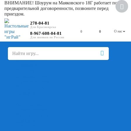
ВНИМАНИЕ! Шоурум на Маяковского 18Г работает по
предварительной договоренности, позвоните перед
приездом.
278-04-81
О нас
0
0
8-967-608-04-81
+
-
Настольные игры
Для компании
Для вечеринки
Семейные
В дорогу
На ассоциации
На скорость реакции
Кооперативные
На логику
Карточные
Абстрактные
Стратегические
Экономические
Для одного
Дуэльные