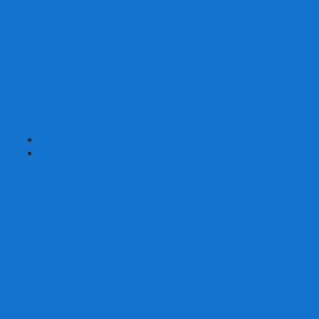
Страшные сказки
Таверна Красный Дракон
Ужас Аркхэма
Уно (UNO)
Шакал
Эволюция
Экивоки
Элементарно
Эпичные схватки боевых магов
Эрудит
+
-
Головоломки
Кубы 2х2
Кубы 3х3
Кубы 4x4
Кубы 5х5
Кубы 6х6
Кубы 7х7
Кубы 8х8 и больше
Магнитные головоломки
Пирамидки
Мегаминксы
Изменяющие форму
Скьюбы