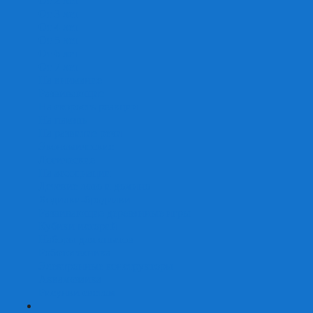
От 2 лет
От 3 лет
От 4 лет
От 5 лет
От 6 лет
От 7 лет
На внимание
Развивающие
На скорость реакции
На память
На развитие речи
Экономические
Логические
На ассоциации
Детские лото и домино
Ходилки-бродилки
Развивающие деревянные игры
Кубики историй
Наборы для опытов
Робототехника
Электронные конструкторы
Аквамозаика
Рисунки светом