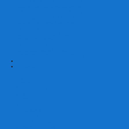
Наборы для покера на 200 фишек
Наборы для покера на 300 фишек
Наборы для покера на 500 фишек
Наборы для покера из 100% керамики
Наборы для покера Las Vegas
Сукно для покера
Карт-протекторы для покера
Фишки для покера
Аксессуары для покера
Кейсы для покера (пустые)
Собери свой набор для покера сам
+
-
Карты
Aviator
Bee
Bicycle
Bicycle Standard
Copag
Fournier
Tally-Ho
ГАФФ-карты
Для покера
Из 100% пластика
Карты от Art of Play