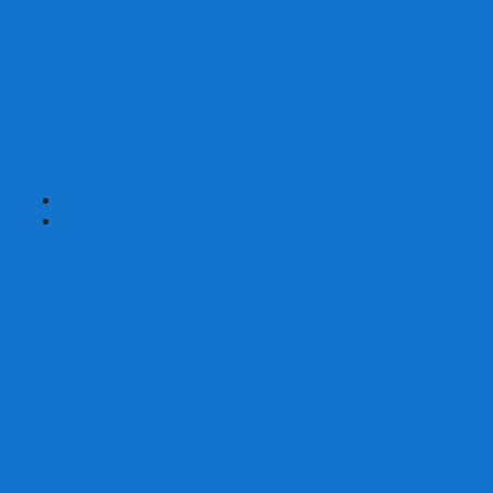
Карты от Ellusionist.com
Карты от Theory11.com
Классика от Bicycle
Классический дизайн
Наборы карт
Необычный дизайн
Специальные колоды Bicycle
ТАРО
Для фокусов и кардистри
+
-
Подарки
Метафорические ассоциативные карты
Блокноты
Браслеты
Ежедневники
Значки и пины
Конверты для денег
Планинги
Подарочные пакеты
Раскраски антистресс
Сквиши (Мялки)
Скетчбуки
Сувениры-приколы
Кружки