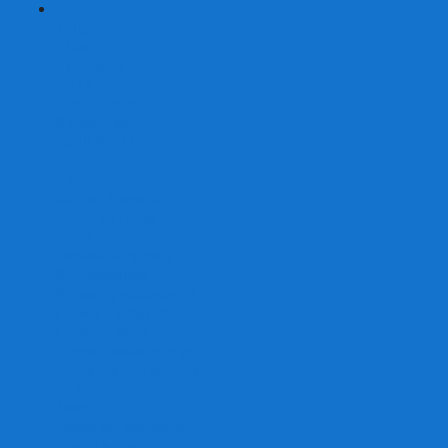
+
-
Серии
7 Чудес
Alias
Exit Квест
Fluxx
Pixel Tactics
Runebound
Small World
Азул
Активити
Башня, Дженга
Билет на поезд
Бэнг!
Взрывные котята
Воображарий
Время приключений
Гномы - вредители
Гравити фолз
Детективные истории
Детективные хроники
Диксит
Замес
Звёздные империи
Зомби в доме