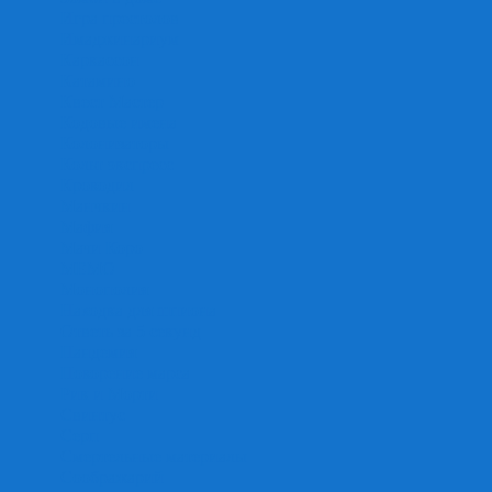
Игра престолов
Имаджинариум
Каркассон
Катамино
Квест Мастер
Кодовые имена
Колонизаторы
Кольт экспресс
Крокодил
Манчкин
Мафия
Мачи Коро
МЕМО
Монополия
Находка для шпиона
Ответь за 5 секунд
Пандемия
Покорение марса
Рик и Морти
Свинтус
Серп
Смертельные материалы
Соображарий