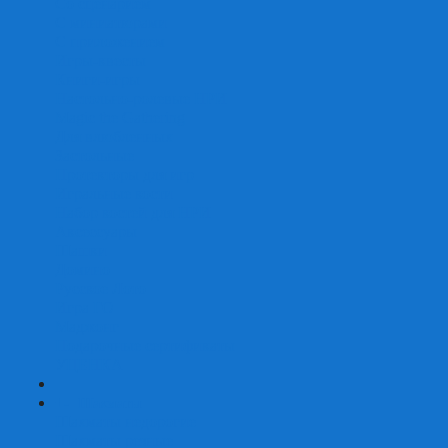
Со сценарием
С миниатюрами
С приложением
Игры-квесты
Книги-игры
Настольно-ролевые НРИ
Magic the Gathering
Для влюбленных
Застольные
Протекторы для игр
Игральные кости
Набор костей для НРИ
Аксессуары
Шашки
Домино
Русское Лото
Игра ГО
Маджонг
Подарочные сертификаты
УЦЕНКА
+
-
Шахматы
Шахматы недорогие
Шахматы резные