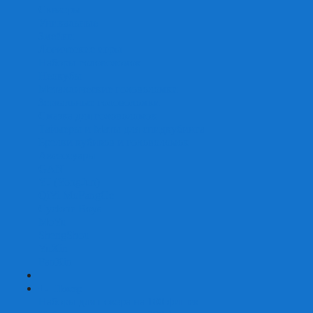
Скваеры
Уникальные
Змейки
Логические игры
Наборы головоломок
Неокубы
Металлические головоломки
Зеркальные головоломки
Смазка для головоломок
Таймеры и Маты для спидкубинга
Брелки кубиков и головоломок
Аксессуары
GAN
YJ (YongJun)
QiYi MoFangGe
Cyclone Boys
MoYu
ShengShou
YuXin
FanXin
+
-
Покер
Наборы для покера на 100 фишек