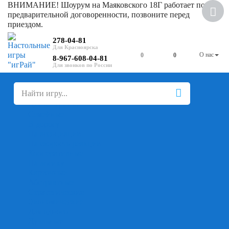
ВНИМАНИЕ! Шоурум на Маяковского 18Г работает по
предварительной договоренности, позвоните перед
приездом.
278-04-81
О нас
0
0
8-967-608-04-81
+
-
Настольные игры
Для компании
Для вечеринки
Семейные
В дорогу
На ассоциации
На скорость реакции
Кооперативные
На логику
Карточные
Абстрактные
Стратегические
Экономические
Для одного
Дуэльные