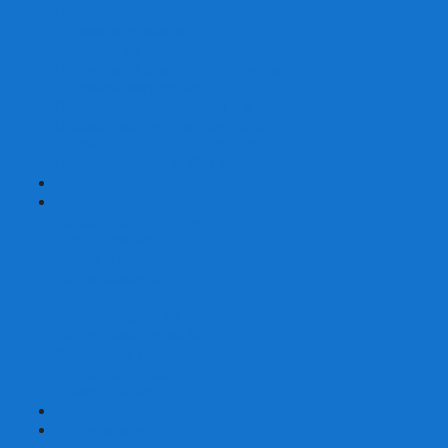
Шахматы турнирные Стаунтон
Шахматы из камня
Шахматы из металла
Шахматы из композитной смолы
Шахматы магнитные
Шахматы Шашки Нарды 3 в 1
Шахматные фигуры (без доски)
Шахматные доски (без фигур)
Шахматные ларцы (без фигур)
+
-
Нарды
Нарды с фотопечатью
Нарды резные
Нарды Армянские
Нарды кожаные
Нарды малые на 40
Нарды средние на 50
Нарды большие на 60
Фишки для нард
Зарики для нард
Сумки для нард
+
-
Детские игры