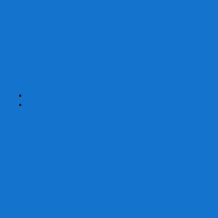
Страшные сказки
Таверна Красный Дракон
Ужас Аркхэма
Уно (UNO)
Шакал
Эволюция
Экивоки
Элементарно
Эпичные схватки боевых магов
Эрудит
+
-
Головоломки
Кубы 2х2
Кубы 3х3
Кубы 4x4
Кубы 5х5
Кубы 6х6
Кубы 7х7
Кубы 8х8 и больше
Магнитные головоломки
Пирамидки
Мегаминксы
Изменяющие форму
Скьюбы