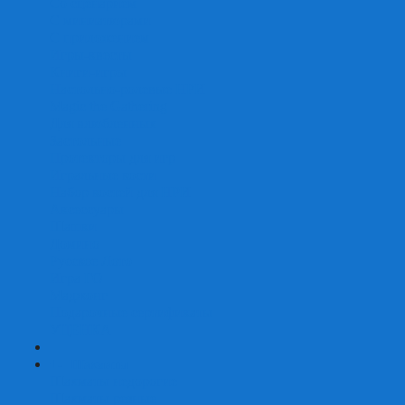
Со сценарием
С миниатюрами
С приложением
Игры-квесты
Книги-игры
Настольно-ролевые НРИ
Magic the Gathering
Для влюбленных
Застольные
Протекторы для игр
Игральные кости
Набор костей для НРИ
Аксессуары
Шашки
Домино
Русское Лото
Игра ГО
Маджонг
Подарочные сертификаты
УЦЕНКА
+
-
Шахматы
Шахматы недорогие
Шахматы резные