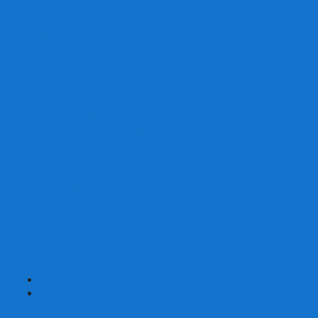
Скваеры
Уникальные
Змейки
Логические игры
Наборы головоломок
Неокубы
Металлические головоломки
Зеркальные головоломки
Смазка для головоломок
Таймеры и Маты для спидкубинга
Брелки кубиков и головоломок
Аксессуары
GAN
YJ (YongJun)
QiYi MoFangGe
Cyclone Boys
MoYu
ShengShou
YuXin
FanXin
+
-
Покер
Наборы для покера на 100 фишек