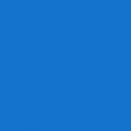
Игра престолов
Имаджинариум
Каркассон
Катамино
Квест Мастер
Кодовые имена
Колонизаторы
Кольт экспресс
Крокодил
Манчкин
Мафия
Мачи Коро
МЕМО
Монополия
Находка для шпиона
Ответь за 5 секунд
Пандемия
Покорение марса
Рик и Морти
Свинтус
Серп
Смертельные материалы
Соображарий