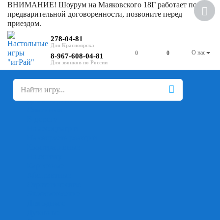
ВНИМАНИЕ! Шоурум на Маяковского 18Г работает по
предварительной договоренности, позвоните перед
приездом.
278-04-81
О нас
0
0
8-967-608-04-81
+
-
Настольные игры
Для компании
Для вечеринки
Семейные
В дорогу
На ассоциации
На скорость реакции
Кооперативные
На логику
Карточные
Абстрактные
Стратегические
Экономические
Для одного
Дуэльные