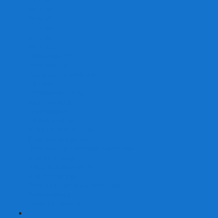
От 2 лет
От 3 лет
От 4 лет
От 5 лет
От 6 лет
От 7 лет
На внимание
Развивающие
На скорость реакции
На память
На развитие речи
Экономические
Логические
На ассоциации
Детские лото и домино
Ходилки-бродилки
Развивающие деревянные игры
Кубики историй
Наборы для опытов
Робототехника
Электронные конструкторы
Аквамозаика
Рисунки светом