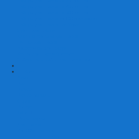
Наборы для покера на 200 фишек
Наборы для покера на 300 фишек
Наборы для покера на 500 фишек
Наборы для покера из 100% керамики
Наборы для покера Las Vegas
Сукно для покера
Карт-протекторы для покера
Фишки для покера
Аксессуары для покера
Кейсы для покера (пустые)
Собери свой набор для покера сам
+
-
Карты
Aviator
Bee
Bicycle
Bicycle Standard
Copag
Fournier
Tally-Ho
ГАФФ-карты
Для покера
Из 100% пластика
Карты от Art of Play