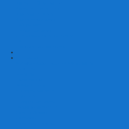
Карты от Ellusionist.com
Карты от Theory11.com
Классика от Bicycle
Классический дизайн
Наборы карт
Необычный дизайн
Специальные колоды Bicycle
ТАРО
Для фокусов и кардистри
+
-
Подарки
Метафорические ассоциативные карты
Блокноты
Браслеты
Ежедневники
Значки и пины
Конверты для денег
Планинги
Подарочные пакеты
Раскраски антистресс
Сквиши (Мялки)
Скетчбуки
Сувениры-приколы
Кружки