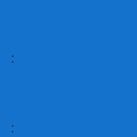
Шахматы турнирные Стаунтон
Шахматы из камня
Шахматы из металла
Шахматы из композитной смолы
Шахматы магнитные
Шахматы Шашки Нарды 3 в 1
Шахматные фигуры (без доски)
Шахматные доски (без фигур)
Шахматные ларцы (без фигур)
+
-
Нарды
Нарды с фотопечатью
Нарды резные
Нарды Армянские
Нарды кожаные
Нарды малые на 40
Нарды средние на 50
Нарды большие на 60
Фишки для нард
Зарики для нард
Сумки для нард
+
-
Детские игры