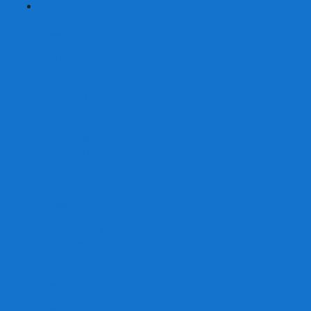
+
-
Серии
7 Чудес
Alias
Exit Квест
Fluxx
Pixel Tactics
Runebound
Small World
Азул
Активити
Башня, Дженга
Билет на поезд
Бэнг!
Взрывные котята
Воображарий
Время приключений
Гномы - вредители
Гравити фолз
Детективные истории
Детективные хроники
Диксит
Замес
Звёздные империи
Зомби в доме