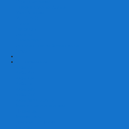
Страшные сказки
Таверна Красный Дракон
Ужас Аркхэма
Уно (UNO)
Шакал
Эволюция
Экивоки
Элементарно
Эпичные схватки боевых магов
Эрудит
+
-
Головоломки
Кубы 2х2
Кубы 3х3
Кубы 4x4
Кубы 5х5
Кубы 6х6
Кубы 7х7
Кубы 8х8 и больше
Магнитные головоломки
Пирамидки
Мегаминксы
Изменяющие форму
Скьюбы