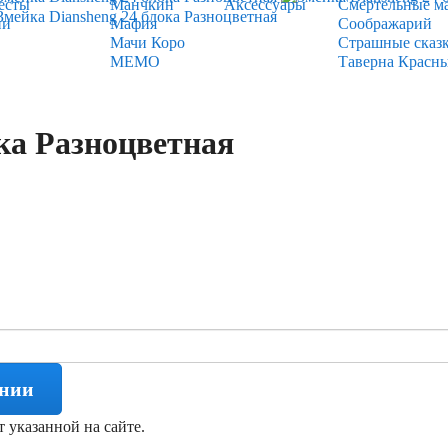
есты
Манчкин
Аксессуары
Смертельные м
ии
Мафия
Соображарий
Мачи Коро
Страшные сказ
МЕМО
Таверна Красн
ка Разноцветная
ении
т указанной на сайте.