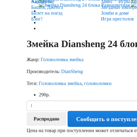
Карточные
Активити
Замес
Игры-кв
Башня, Дженга
Звёздные импер
Билет на поезд
Зомби в доме
Бэнг!
Игра престолов
Змейка Diansheng 24 бло
Жанр:
Головоломка змейка
Производитель:
DianSheng
Теги:
Головоломка змейка
,
головоломки
290
р.
Сообщить о поступл
Распродано
Цена на товар при поступлении может отличаться о