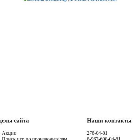
делы сайта
Наши контакты
Акции
278-04-81
Поиск игр по производителям
8-967-608-04-81